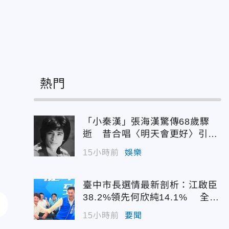
」
熱門
「小秦漢」張海漢驚傳68歲驟
逝 昔合唱〈明天會更好〉引追
憶
15小時前
娛樂
臺中市長選情最新剖析：江啟臣
38.2%領先何欣純14.1% 全世
代支持度全面居首
15小時前
要聞