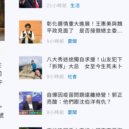
21小時前
生活
彰化選情重大進展！王惠美與魏
平政見面了 是否接競總主委態
度曝光
9小時前
要聞
八大秀迷途獨自求援！山友犯下
在
「拆隊」大忌 女至今生死未卜
前
9小時前
社會
午
自爆因疫苗問題遠離綠營！郭正
亮酸：他們跟沈伯洋有仇？
。
9小時前
要聞
號