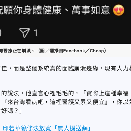
醫療正在崩潰。（圖／翻攝自Facebook／Cheap）
不佳，而是整個系統真的面臨崩潰邊緣，現有人力
」的說法，他直言心裡毛毛的，「實際上這種幸福
？『來台灣看病吧，這裡醫護又累又便宜』，你以
命好嗎？」
 邱若華籲修法放寬「無人機送藥」