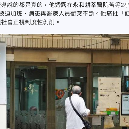
報導說的都是真的，他透露在永和耕莘醫院苦等2
被迫加班、病患與醫療人員衝突不斷。他痛批「
籲社會正視制度性剝削。