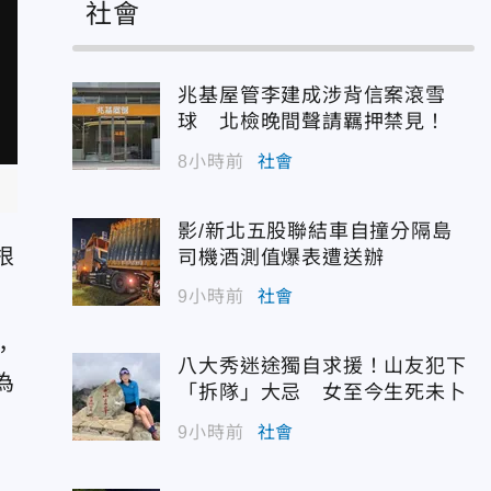
社會
兆基屋管李建成涉背信案滾雪
球 北檢晚間聲請羈押禁見！
8小時前
社會
影/新北五股聯結車自撞分隔島
根
司機酒測值爆表遭送辦
9小時前
社會
，
八大秀迷途獨自求援！山友犯下
為
「拆隊」大忌 女至今生死未卜
9小時前
社會