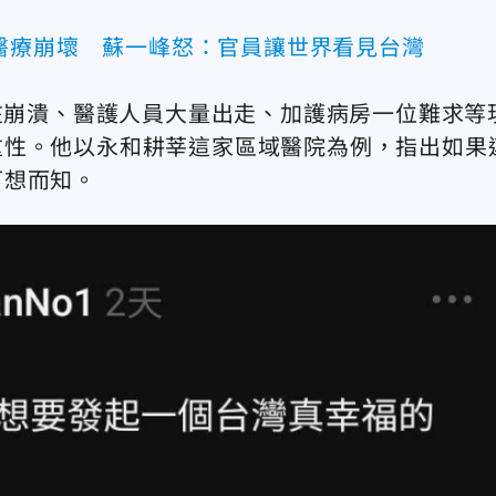
醫療崩壞 蘇一峰怒：官員讓世界看見台灣
正在崩潰、醫護人員大量出走、加護病房一位難求等
重性。他以永和耕莘這家區域醫院為例，指出如果
可想而知。