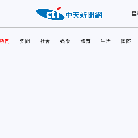
星
熱門
要聞
社會
娛樂
體育
生活
國際