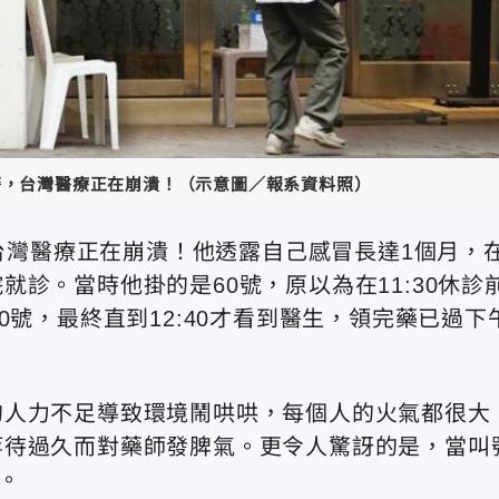
示警，台灣醫療正在崩潰！（示意圖／報系資料照）
，台灣醫療正在崩潰！他透露自己感冒長達1個月，
診。當時他掛的是60號，原以為在11:30休診
0號，最終直到12:40才看到醫生，領完藥已過下
的人力不足導致環境鬧哄哄，每個人的火氣都很大
等待過久而對藥師發脾氣。更令人驚訝的是，當叫
。