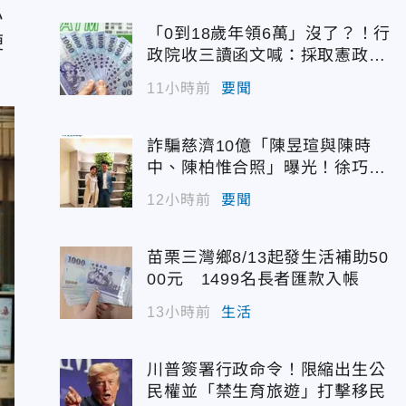
小
「0到18歲年領6萬」沒了？！行
便
政院收三讀函文喊：採取憲政作
為
11小時前
要聞
詐騙慈濟10億「陳昱瑄與陳時
中、陳柏惟合照」曝光！徐巧芯
震撼出手
12小時前
要聞
苗栗三灣鄉8/13起發生活補助50
00元 1499名長者匯款入帳
13小時前
生活
川普簽署行政命令！限縮出生公
民權並「禁生育旅遊」打擊移民