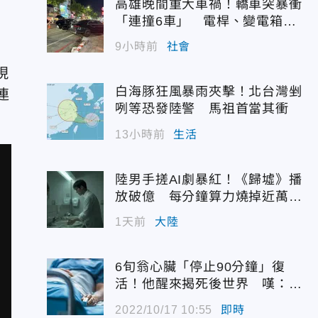
高雄晚間重大車禍！轎車突暴衝
「連撞6車」 電桿、變電箱全
遭殃
9小時前
社會
現
白海豚狂風暴雨夾擊！北台灣剉
連
咧等恐發陸警 馬祖首當其衝
13小時前
生活
陸男手搓AI劇暴紅！《歸墟》播
放破億 每分鐘算力燒掉近萬台
幣
1天前
大陸
6旬翁心臟「停止90分鐘」復
活！他醒來揭死後世界 嘆：很
恐怖…
2022/10/17 10:55
即時