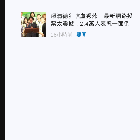
賴清德狂嗆盧秀燕 最新網路投
票太震撼！2.4萬人表態一面倒
18小時前
要聞