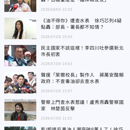
2026/08/04 22:55
《油不得你》遭查水表 徐巧芯列4疑
點轟：部長、署長都不知情？
2026/07/29 20:50
民主國家不該這樣！李四川吐參選新北
市長初衷
2026/07/26 19:03
聲援「萊爾校長」製作人 蔣萬安酸賴
政府：不查毒油卻去查水表
2026/07/26 15:07
警察上門查水表惹議！盧秀燕轟警察國
家 林楚茵反擊
2026/07/26 11:52
影/凱道反毒油人潮突破8萬人了！徐巧