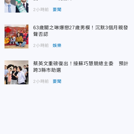
2小時前
要聞
63歲關之琳爆戀27歲男模！沉默3個月親發
聲否認
2小時前
娛樂
蔡英文重磅復出！接蘇巧慧競總主委 預計
跨3縣市助選
2小時前
要聞