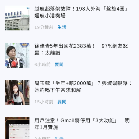
越航起落架故障！198人外海「盤旋4圈」
返航小港機場
19分鐘前
生活
徐佳青5年出國花2383萬！ 97%網友怒
轟：太離譜
6小時前
要聞
周玉蔻「坐牢+賠2000萬」？張淑娟親曝：
她約喝下午茶求和解
15小時前
要聞
用戶注意！Gmail將停用「3大功能」 明
年1月實施
3小時前
生活