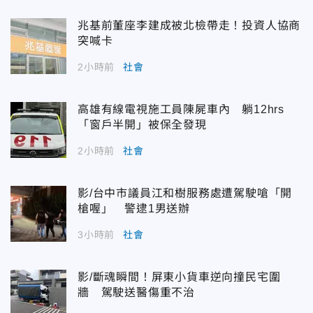
兆基前董座李建成被北檢帶走！投資人協商
突喊卡
2小時前
社會
高雄有線電視施工員陳屍車內 躺12hrs
「窗戶半開」被保全發現
2小時前
社會
影/台中市議員江和樹服務處遭駕駛嗆「開
槍喔」 警逮1男送辦
3小時前
社會
影/斷魂瞬間！屏東小貨車逆向撞民宅圍
牆 駕駛送醫傷重不治