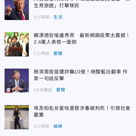
生育旅遊」打擊移民
4小時前
生活
賴清德狂嗆盧秀燕 最新網路投票太震撼！
2.4萬人表態一面倒
1小時前
要聞
慈濟買疫苗遭詐騙10億！綠酸藍白翻車 作
家一句話反擊
54分鐘前
要聞
埃及知名女星哈里發涉毒被判死！引發社會
震驚
2小時前
娛樂