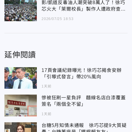
影/凱道反毒油人潮突破8萬人了！徐巧
芯火大「萊爾校長」製作人遭政府查水
錶
2026/07/25 18:53
延伸閱讀
17頁會議紀錄曝光！徐巧芯揭食安辦
「引導式發言」帶20%風向
1天前
慘被狂刷一星負評 麵線名店白漆覆蓋
簽名「兩個全不留」
1天前
台糖5月知情未通報 徐巧芯提9大質疑
轟：台糖董座是「鐵桿賴友友」