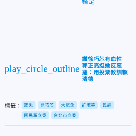
鑑定
讚徐巧芯有血性
郭正亮挺她反惡
play_circle_outline
罷：用投票教訓賴
清德
罷免
徐巧芯
大罷免
許淑華
民調
標籤：
國民黨立委
台北市立委