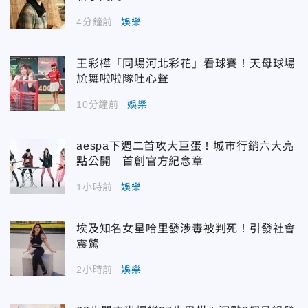
4分鐘前
娛樂
王彩樺「同場河北彩花」看球賽！天母球場
尬舞啦啦隊吐心聲
10分鐘前
娛樂
aespa下週二首攻大巨蛋！城市行銷六大亮
點公開 首創官方紀念章
1小時前
娛樂
埃及知名女星哈里發涉毒被判死！引發社會
震驚
2小時前
娛樂