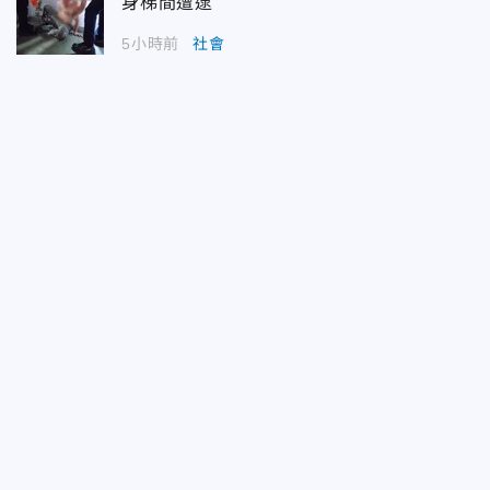
身梯間遭逮
5小時前
社會