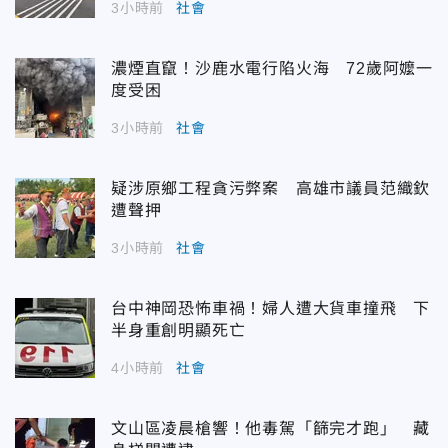
3小時前
社會
濃煙直竄！沙鹿水電行陷火海 72歲阿嬤一
度受困
3小時前
社會
疑涉原鄉工程貪污弊案 高雄市議員范織欽
遭聲押
3小時前
社會
台中神岡恐怖車禍！婦人遭大貨車撞飛 下
半身重創明顯死亡
4小時前
社會
文山區凌晨槍響！他毒駕「篩完才跑」 藏