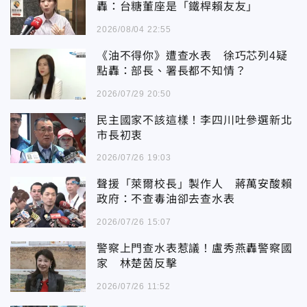
轟：台糖董座是「鐵桿賴友友」
2026/08/04 22:55
《油不得你》遭查水表 徐巧芯列4疑
點轟：部長、署長都不知情？
2026/07/29 20:50
民主國家不該這樣！李四川吐參選新北
市長初衷
2026/07/26 19:03
聲援「萊爾校長」製作人 蔣萬安酸賴
政府：不查毒油卻去查水表
2026/07/26 15:07
警察上門查水表惹議！盧秀燕轟警察國
家 林楚茵反擊
2026/07/26 11:52