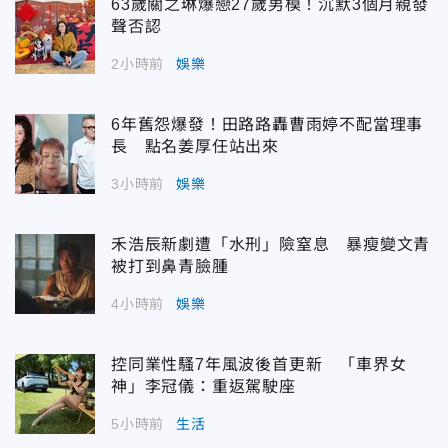
63歲關之琳爆戀27歲男模！沉默3個月親發
聲否認
2小時前
娛樂
6年舊怨爆發！田路路轟曹雨婷不配當理事
長 點名姜厚任站出來
3小時前
娛樂
禾浩辰新劇遭「水刑」險窒息 暴瘦變文青
被打到鼻青臉腫
4小時前
娛樂
控同業性騷7年風波後首更新 「車界女
神」李冠儀：重返駕駛座
5小時前
生活