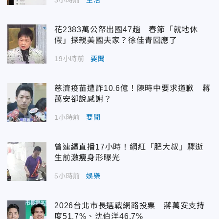
花2383萬公帑出國47趟 春節「就地休
假」探親美國夫家？徐佳青回應了
19小時前
要聞
慈濟疫苗遭詐10.6億！陳時中要求道歉 蔣
萬安卻說感謝？
1小時前
要聞
曾連續直播17小時！網紅「肥大叔」驟逝
生前激瘦身形曝光
5小時前
娛樂
2026台北市長選戰網路投票 蔣萬安支持
度51.7%、沈伯洋46.7%