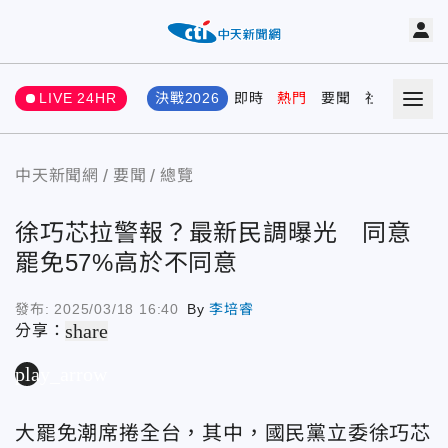
LIVE 24HR
決戰2026
即時
熱門
要聞
社會
娛樂
中天新聞網
要聞
總覽
徐巧芯拉警報？最新民調曝光 同意
罷免57%高於不同意
發布:
2025/03/18 16:40
By
李培睿
share
分享：
play_arrow
大罷免潮席捲全台，其中，國民黨立委徐巧芯