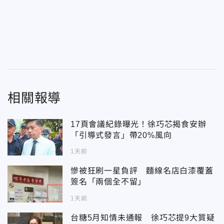
相關報導
17頁會議紀錄曝光！徐巧芯揭食安辦
「引導式發言」帶20%風向
1天前
慘被狂刷一星負評 麵線名店白漆覆蓋
簽名「兩個全不留」
1天前
台糖5月知情未通報 徐巧芯提9大質疑