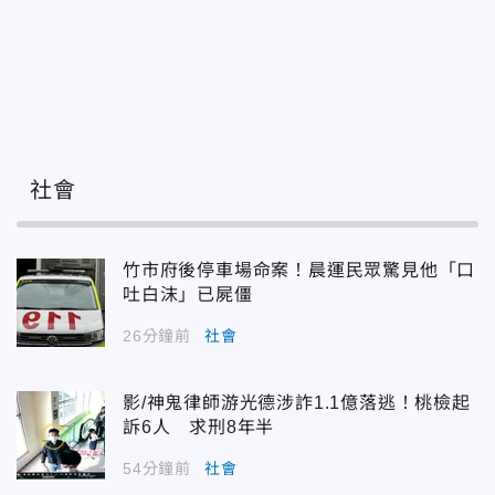
社會
竹市府後停車場命案！晨運民眾驚見他「口
吐白沫」已屍僵
26分鐘前
社會
影/神鬼律師游光德涉詐1.1億落逃！桃檢起
訴6人 求刑8年半
54分鐘前
社會