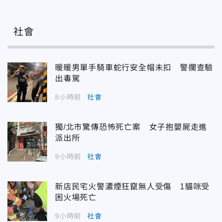
社會
暖暖男單手騎車蛇行安全帽未扣 警攔查驗
出毒駕
8小時前
社會
獨/北市驚傳恐怖死亡案 女子抱嬰屍走進
派出所
9小時前
社會
新店民宅火警濃煙狂竄無人受傷 1貓咪受
困火場死亡
9小時前
社會