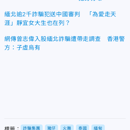
緬北逾2千詐騙犯送中國審判 「為愛走天
涯」靜宜女大生也在列？
網傳曾志偉入股緬北詐騙遭帶走調查 香港警
方：子虛烏有
詐騙集團
豬仔
火舞
泰國
緬甸
標籤：