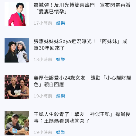
震撼彈！及川光博雙喜臨門 宣布閃電再婚
「愛妻已懷孕」
17小時前
娛樂
張惠妹妹妹Saya近況曝光！「阿妹妹」成
軍30年回來了
18小時前
娛樂
姜厚任認愛小24歲女友！遭勸「小心騙財騙
色」親自回應
19小時前
娛樂
王凱人生殺青了！摯友「神似王凱」操辦後
事：王媽媽看到我就哭了
19小時前
娛樂