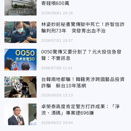
寄錢噴600萬
2026/08/01 20:16
林姿妙前秘書驚傳獄中死亡！許智信詐
騙判刑73年 突發胃出血不治
2026/07/31 20:37
0050驚傳又要分割了？元大投信急發
聲：不實訊息
2026/07/26 11:41
台韓兩地都騙！韓籍男涉跨國藝品投資
詐騙 躲台10年落網
2026/06/26 15:13
卓榮泰高度肯定警方打詐成果：「淨
流、清碼」專案逮696嫌
2026/06/22 20:04