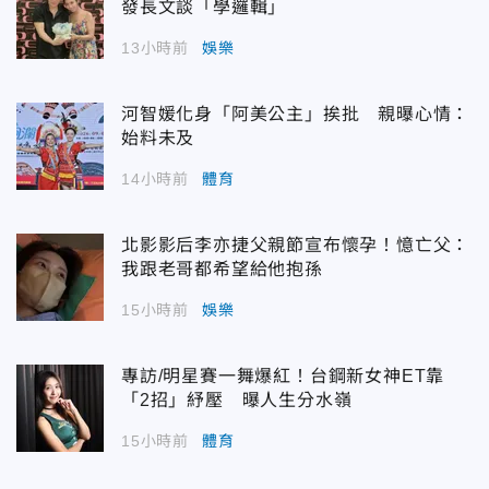
發長文談「學邏輯」
13小時前
娛樂
河智媛化身「阿美公主」挨批 親曝心情：
始料未及
14小時前
體育
北影影后李亦捷父親節宣布懷孕！憶亡父：
我跟老哥都希望給他抱孫
15小時前
娛樂
專訪/明星賽一舞爆紅！台鋼新女神ET靠
「2招」紓壓 曝人生分水嶺
15小時前
體育