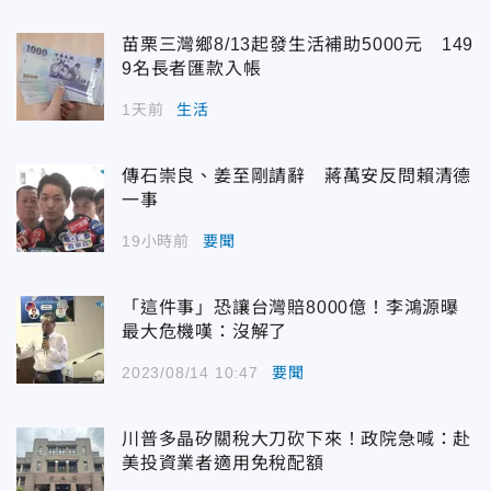
苗栗三灣鄉8/13起發生活補助5000元 149
9名長者匯款入帳
1天前
生活
傳石崇良、姜至剛請辭 蔣萬安反問賴清德
一事
19小時前
要聞
「這件事」恐讓台灣賠8000億！李鴻源曝
最大危機嘆：沒解了
2023/08/14 10:47
要聞
川普多晶矽關稅大刀砍下來！政院急喊：赴
美投資業者適用免稅配額