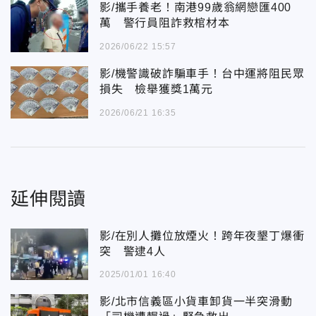
影/攜手養老！南港99歲翁網戀匯400
萬 警行員阻詐救棺材本
2026/06/22 15:57
影/機警識破詐騙車手！台中運將阻民眾
損失 檢舉獲獎1萬元
2026/06/21 16:35
延伸閱讀
影/在別人攤位放煙火！跨年夜墾丁爆衝
突 警逮4人
2025/01/01 16:40
影/北市信義區小貨車卸貨一半突滑動