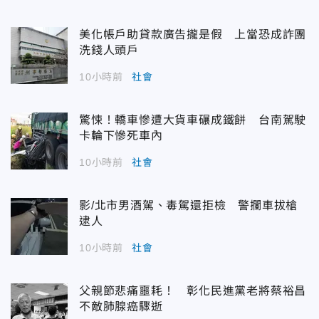
美化帳戶助貸款廣告攏是假 上當恐成詐團
洗錢人頭戶
10小時前
社會
驚悚！轎車慘遭大貨車碾成鐵餅 台南駕駛
卡輪下慘死車內
10小時前
社會
影/北市男酒駕、毒駕還拒檢 警攔車拔槍
逮人
10小時前
社會
父親節悲痛噩耗！ 彰化民進黨老將蔡裕昌
不敵肺腺癌驟逝