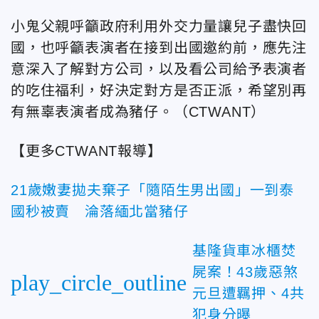
小鬼父親呼籲政府利用外交力量讓兒子盡快回
國，也呼籲表演者在接到出國邀約前，應先注
意深入了解對方公司，以及看公司給予表演者
的吃住福利，好決定對方是否正派，希望別再
有無辜表演者成為豬仔。（CTWANT）
【更多CTWANT報導】
21歲嫩妻拋夫棄子「隨陌生男出國」一到泰
國秒被賣 淪落緬北當豬仔
基隆貨車冰櫃焚
屍案！43歲惡煞
play_circle_outline
元旦遭羈押、4共
犯身分曝