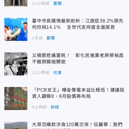
21小時前
要聞
臺中市長選情最新剖析：江啟臣38.2%領先
何欣純14.1% 全世代支持度全面居首
1天前
要聞
父親節悲痛噩耗！ 彰化民進黨老將蔡裕昌
不敵肺腺癌驟逝
11小時前
社會
「PCB女王」曝金像電本益比極低！建議投
資人觀察8、9月股價再布局
9小時前
財經
大哥范織欽涉貪120萬交保！伍麗華：我們