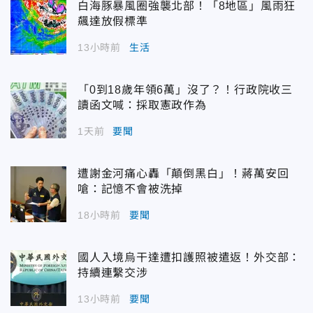
白海豚暴風圈強襲北部！「8地區」風雨狂
飆達放假標準
13小時前
生活
「0到18歲年領6萬」沒了？！行政院收三
讀函文喊：採取憲政作為
1天前
要聞
遭謝金河痛心轟「顛倒黑白」！蔣萬安回
嗆：記憶不會被洗掉
18小時前
要聞
國人入境烏干達遭扣護照被遣返！外交部：
持續連繫交涉
13小時前
要聞