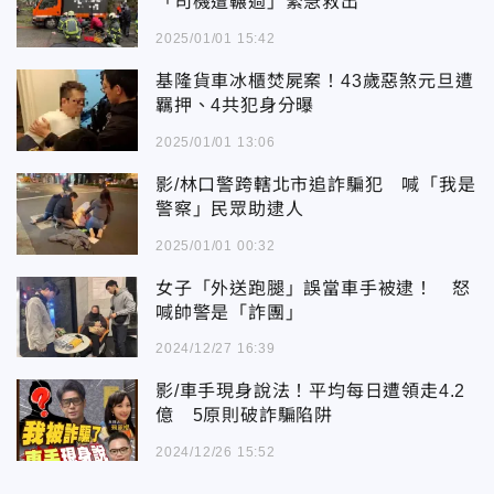
「司機遭輾過」緊急救出
2025/01/01 15:42
基隆貨車冰櫃焚屍案！43歲惡煞元旦遭
羈押、4共犯身分曝
2025/01/01 13:06
影/林口警跨轄北市追詐騙犯 喊「我是
警察」民眾助逮人
2025/01/01 00:32
女子「外送跑腿」誤當車手被逮！ 怒
喊帥警是「詐團」
2024/12/27 16:39
影/車手現身說法！平均每日遭領走4.2
億 5原則破詐騙陷阱
2024/12/26 15:52