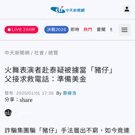
LIVE 24HR
決戰2026
即時
熱門
要聞
社會
娛樂
中天新聞網
社會
總覽
火舞表演者赴泰疑被擄當「豬仔」
父接求救電話：準備美金
發布:
2025/01/01 17:36
By
鄭緯浩
share
分享：
play_arrow
詐騙集團騙「豬仔」手法層出不窮，如今竟連