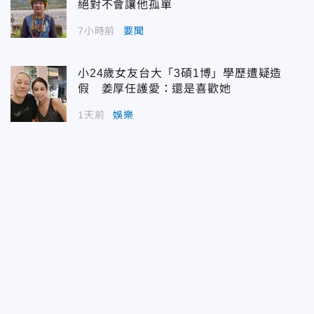
絕對不會讓他孤單
7小時前
要聞
小24歲女友台大「3碩1博」學歷遭疑造
假 姜厚任護愛：還是喜歡她
1天前
娛樂