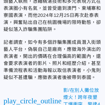
頭藝人執照，憑藉精湛技術和多元表現方式在
表演圈小有名氣，並曾受邀到澳門、柬埔寨和
寮國表演，而他2024年12月25日再次赴泰表
演，興奮貼出自己在桃園機場的限時動態，卻
疑似落入詐騙集團陷阱。
記者調查，如今有多個詐騙集團成員潛入街頭
藝人平台，偽裝自己是廠商，應徵海外演出的
表演者，開出的價碼在合理偏高的範圍內，還
會要求表演者的影片、照片和經歷介紹，甚至
準備流程表和活動海報以取信表演者，小鬼則
疑似不甚遭騙，應徵表演者後被帶到泰國。
影/在別人攤位放
煙火！跨年夜墾
play_circle_outline
丁爆衝突 警逮4