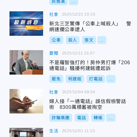
民進黨
...
社會
2025/12/22 19:23
新北三芝驚傳「公車上喊殺人」 警
網速攔公車逮人
公車
殺人
張文
...
要聞
2025/12/11 20:07
不是羅智強打的！房仲男打爆「206
通電話」騷擾柯建銘遭起訴
罷免
柯建銘
打電話
...
社會
2025/12/04 09:04
婦人接「一通電話」誤信假檢警話
術 8300萬積蓄被掏空
詐騙集團
電話
轉帳
...
生活
2025/12/01 11:23