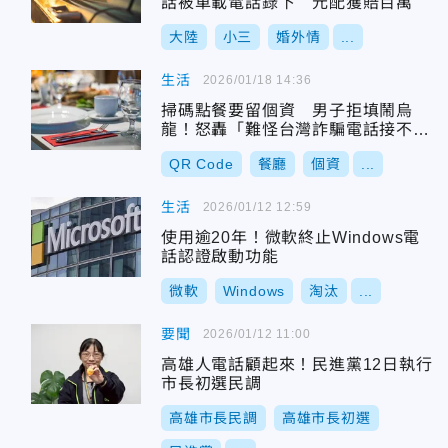
話被車載電話錄下 元配獲賠百萬
大陸
小三
婚外情
...
生活
2026/01/18 14:36
掃碼點餐要留個資 男子拒填鬧烏
龍！怒轟「難怪台灣詐騙電話接不
完」
QR Code
餐廳
個資
...
生活
2026/01/12 12:59
使用逾20年！微軟終止Windows電
話認證啟動功能
微軟
Windows
淘汰
...
要聞
2026/01/12 11:00
高雄人電話顧起來！民進黨12日執行
市長初選民調
高雄市長民調
高雄市長初選