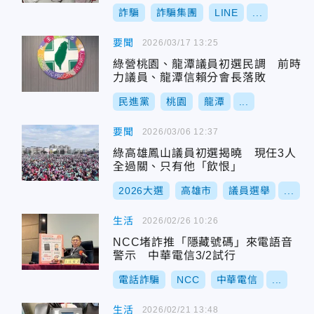
詐騙
詐騙集團
LINE
...
要聞
2026/03/17 13:25
綠營桃園、龍潭議員初選民調 前時
力議員、龍潭信賴分會長落敗
民進黨
桃園
龍潭
...
要聞
2026/03/06 12:37
綠高雄鳳山議員初選揭曉 現任3人
全過關、只有他「飲恨」
2026大選
高雄市
議員選舉
...
生活
2026/02/26 10:26
NCC堵詐推「隱藏號碼」來電語音
警示 中華電信3/2試行
電話詐騙
NCC
中華電信
...
生活
2026/02/21 13:48