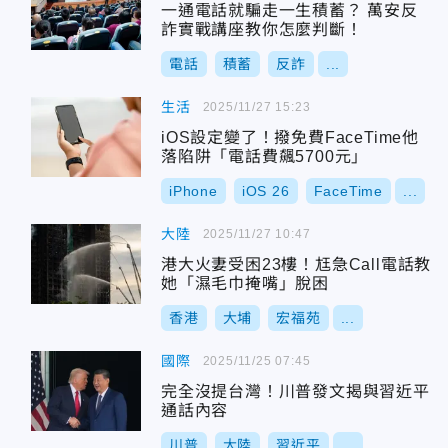
一通電話就騙走一生積蓄？ 萬安反
詐實戰講座教你怎麼判斷！
電話
積蓄
反詐
...
生活
2025/11/27 15:23
iOS設定變了！撥免費FaceTime他
落陷阱「電話費飆5700元」
iPhone
iOS 26
FaceTime
...
大陸
2025/11/27 10:47
港大火妻受困23樓！尪急Call電話教
她「濕毛巾掩嘴」脫困
香港
大埔
宏福苑
...
國際
2025/11/25 07:45
完全沒提台灣！川普發文揭與習近平
通話內容
川普
大陸
習近平
...