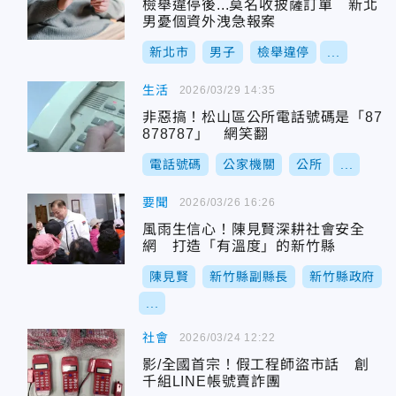
檢舉違停後...莫名收披薩訂單 新北
男憂個資外洩急報案
新北市
男子
檢舉違停
...
生活
2026/03/29 14:35
非惡搞！松山區公所電話號碼是「87
878787」 網笑翻
電話號碼
公家機關
公所
...
要聞
2026/03/26 16:26
風雨生信心！陳見賢深耕社會安全
網 打造「有溫度」的新竹縣
陳見賢
新竹縣副縣長
新竹縣政府
...
社會
2026/03/24 12:22
影/全國首宗！假工程師盜市話 創
千組LINE帳號賣詐團