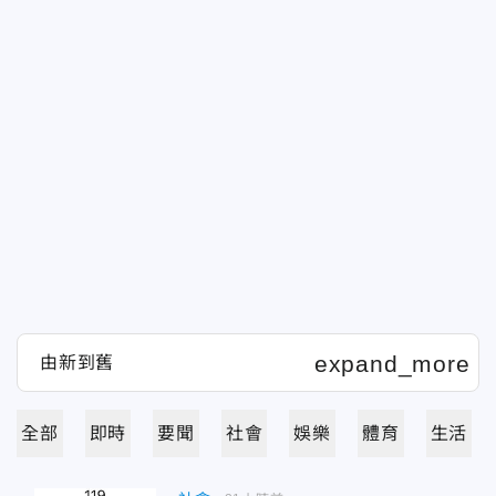
全部
即時
要聞
社會
娛樂
體育
生活