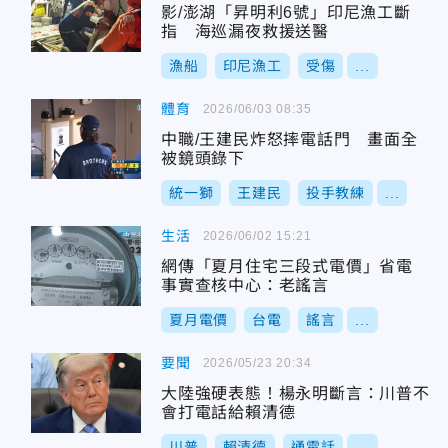
影/澎湖「昇明利6號」印尼漁工斷
指 海巡漏夜救援送醫
漁船
印尼漁工
受傷
...
體育
2026/06/03 08:35
中職/王建民炸怒摔電話門 畫面全
被鏡頭錄下
統一獅
王建民
投手教練
...
生活
2026/06/02 15:21
網傳「夏月住宅三段式電價」省電
事實查核中心：老謠言
夏月電價
台電
謠言
...
要聞
2026/05/23 20:34
大陸強硬表態！楊永明斷言：川普不
會打電話給賴清德
川普
賴清德
通電話
...