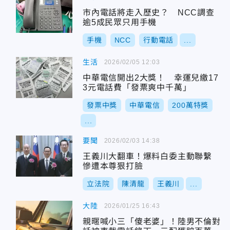
市內電話將走入歷史？ NCC調查
逾5成民眾只用手機
手機
NCC
行動電話
...
生活
2026/02/05 12:03
中華電信開出2大獎！ 幸運兒繳17
3元電話費「發票爽中千萬」
發票中獎
中華電信
200萬特獎
...
要聞
2026/02/03 14:38
王義川大翻車！爆料白委主動聯繫
慘遭本尊狠打臉
立法院
陳清龍
王義川
...
大陸
2026/01/25 16:43
親暱喊小三「傻老婆」！陸男不倫對