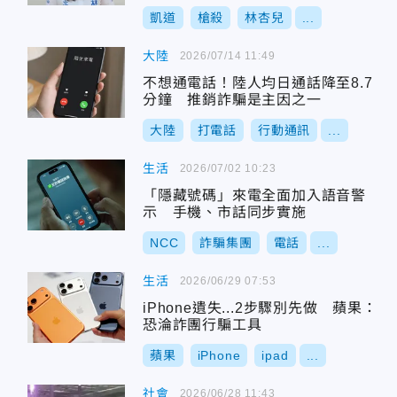
凱道
槍殺
林杏兒
...
大陸
2026/07/14 11:49
不想通電話！陸人均日通話降至8.7
分鐘 推銷詐騙是主因之一
大陸
打電話
行動通訊
...
生活
2026/07/02 10:23
「隱藏號碼」來電全面加入語音警
示 手機、市話同步實施
NCC
詐騙集團
電話
...
生活
2026/06/29 07:53
iPhone遺失...2步驟別先做 蘋果：
恐淪詐團行騙工具
蘋果
iPhone
ipad
...
社會
2026/06/28 11:43