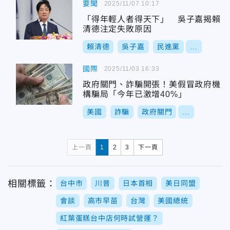
要聞
2025/11/07 10:17
「得年輕人者得天下」 吳子嘉揭賴
清德注定失敗原因
賴清德
吳子嘉
民進黨
...
國際
2025/11/03 16:33
政府關門、詐騙開張！美假冒政府機
構騙局「今年已激增40%」
美國
詐騙
政府關門
...
上一頁
1
2
3
下一頁
相關標籤：
台中市
川普
日本首相
美日同盟
會談
高市早苗
台灣
美國總統
紅葉蛋糕台中店何時試營運？