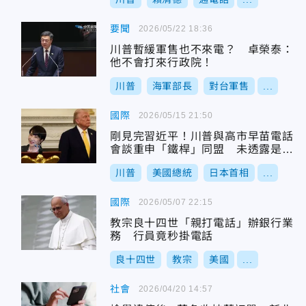
要聞
2026/05/22 18:36
川普暫緩軍售也不來電？ 卓榮泰：
他不會打來行政院！
川普
海軍部長
對台軍售
...
國際
2026/05/15 21:50
剛見完習近平！川普與高市早苗電話
會談重申「鐵桿」同盟 未透露是否
談台灣
川普
美國總統
日本首相
...
國際
2026/05/07 22:15
教宗良十四世「親打電話」辦銀行業
務 行員竟秒掛電話
良十四世
教宗
美國
...
社會
2026/04/20 14:57