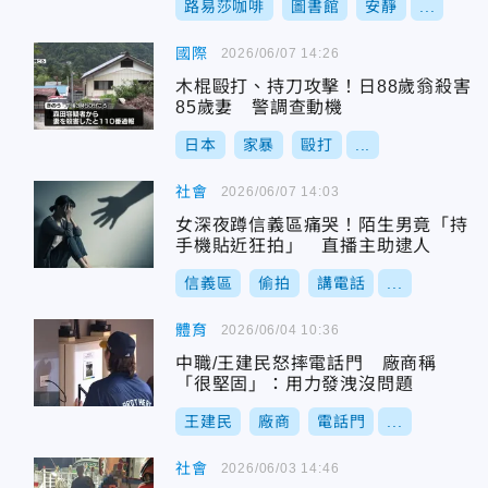
路易莎咖啡
圖書館
安靜
...
國際
2026/06/07 14:26
木棍毆打、持刀攻擊！日88歲翁殺害
85歲妻 警調查動機
日本
家暴
毆打
...
社會
2026/06/07 14:03
女深夜蹲信義區痛哭！陌生男竟「持
手機貼近狂拍」 直播主助逮人
信義區
偷拍
講電話
...
體育
2026/06/04 10:36
中職/王建民怒摔電話門 廠商稱
「很堅固」：用力發洩沒問題
王建民
廠商
電話門
...
社會
2026/06/03 14:46