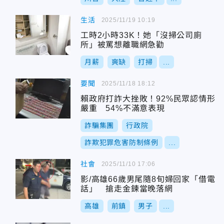
生活
2025/11/19 10:19
工時2小時33K！她「沒掃公司廁
所」被罵想離職網急勸
月薪
爽缺
打掃
...
要聞
2025/11/18 18:12
賴政府打詐大挫敗！92%民眾認情形
嚴重 54%不滿意表現
詐騙集團
行政院
詐欺犯罪危害防制條例
...
社會
2025/11/10 17:06
影/高雄66歲男尾隨8旬婦回家「借電
話」 搶走金鍊當晚落網
高雄
前鎮
男子
...