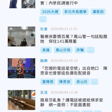
實：內參民調進行中
2026大選
彰化市長選舉
蕭景田
...
社會
2026/06/13 11:51
醫療床要價百萬？鳳山警一句話點醒
她 保住141萬積蓄
高雄
鳳山分局
詐騙
...
娛樂
2026/06/12 08:20
「您撥的電話是空號」出自她口 陳
思安也曾替這些廣告配過音
雷陣雨
陳思安
良山兄
...
生活
2026/06/09 14:36
路易莎亂象？講電話被遞紙條求安
靜 網一面倒：不是圖書館