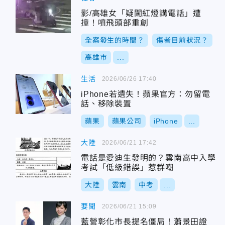
影/高雄女「疑闖紅燈講電話」遭
撞！噴飛頭部重創
全案發生的時間？
傷者目前狀況？
高雄市
...
生活
2026/06/26 17:40
iPhone若遺失！蘋果官方：勿留電
話、移除裝置
蘋果
蘋果公司
iPhone
...
大陸
2026/06/21 17:42
電話是愛迪生發明的？雲南高中入學
考試「低級錯誤」惹群嘲
大陸
雲南
中考
...
要聞
2026/06/21 15:09
藍營彰化市長提名僵局！蕭景田證