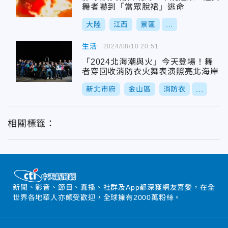
舞者嚇到「當眾脫裙」逃命
大陸
江西
景區
...
生活
2024/08/10 20:51
「2024北海潮與火」今天登場！舞
者穿回收消防衣火舞表演照亮北海岸
新北市府
金山區
消防衣
...
相關標籤：
新聞、影音、節目、直播、社群及App都深獲網友喜愛，在全
世界各地華人亦頗受歡迎，全球擁有2000萬粉絲。