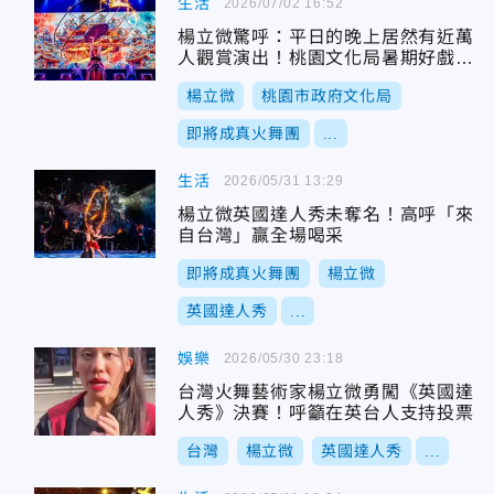
生活
2026/07/02 16:52
楊立微驚呼：平日的晚上居然有近萬
人觀賞演出！桃園文化局暑期好戲連
臺
楊立微
桃園市政府文化局
即將成真火舞團
...
生活
2026/05/31 13:29
楊立微英國達人秀未奪名！高呼「來
自台灣」贏全場喝采
即將成真火舞團
楊立微
英國達人秀
...
娛樂
2026/05/30 23:18
台灣火舞藝術家楊立微勇闖《英國達
人秀》決賽！呼籲在英台人支持投票
台灣
楊立微
英國達人秀
...