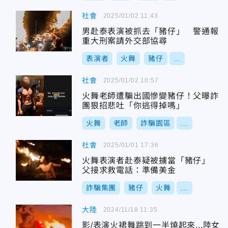
社會
2025/01/02 11:43
男赴泰表演被抓去「豬仔」 警通報
重大刑案請外交部協尋
表演者
火舞
豬仔
...
社會
2025/01/02 10:57
火舞老師遭騙出國慘變豬仔！父曝詐
團狠招悲吐「你逃得掉嗎」
火舞
老師
詐騙園區
...
社會
2025/01/01 17:36
火舞表演者赴泰疑被擄當「豬仔」
父接求救電話：準備美金
詐騙集團
豬仔
火舞
...
大陸
2024/11/18 11:35
影/表演火裙舞跳到一半燒起來...陸女