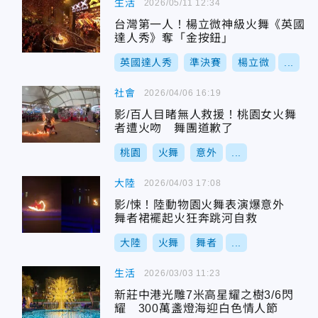
生活
2026/05/11 12:34
台灣第一人！楊立微神級火舞《英國
達人秀》奪「金按鈕」
英國達人秀
準決賽
楊立微
...
社會
2026/04/06 16:19
影/百人目睹無人救援！桃園女火舞
者遭火吻 舞團道歉了
桃園
火舞
意外
...
大陸
2026/04/03 17:08
影/悚！陸動物園火舞表演爆意外
舞者裙襬起火狂奔跳河自救
大陸
火舞
舞者
...
生活
2026/03/03 11:23
新莊中港光雕7米高星耀之樹3/6閃
耀 300萬盞燈海迎白色情人節