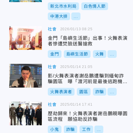
新北市水利局
白色情人節
中港大排
...
社會
2026/01/13 08:25
金門「島嶼生活節」出事！火舞表演
者慘遭焚臉送醫搶救
金門
島嶼生活節
火舞
...
社會
2025/01/14 21:05
影/火舞表演者謝岳鵬遭騙到緬甸詐
騙園區 曝「渡河前是最後逃跑機
會」
火舞表演者
園區
詐騙
...
社會
2025/01/14 17:41
歷劫歸來！火舞表演者謝岳鵬親曝園
區流程 願協助反詐騙
小鬼
詐騙
工作
...