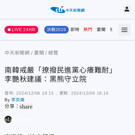
LIVE 24HR
決戰2026
即時
熱門
要聞
社會
娛樂
中天新聞網
要聞
總覽
南韓戒嚴「撩撥民進黨心癢難耐」
李艷秋建議：黑熊守立院
發布:
2024/12/06 18:15
, 更新:
2024/12/06 18:16
By
李奕緯
share
分享：
play_arrow