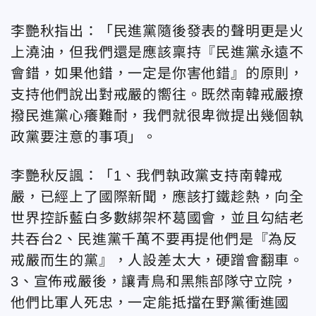
李艷秋指出：「民進黨隨後發表的聲明更是火
上澆油，但我們還是應該稟持『民進黨永遠不
會錯，如果他錯，一定是你害他錯』的原則，
支持他們說出對戒嚴的嚮往。既然南韓戒嚴撩
撥民進黨心癢難耐，我們就很卑微提出幾個執
政黨要注意的事項」。
李艷秋反諷：「1、我們執政黨支持南韓戒
嚴，已經上了國際新聞，應該打鐵趁熱，向全
世界控訴藍白多數綁架杯葛國會，並且勾結老
共吞台2、民進黨千萬不要再提他們是『為反
戒嚴而生的黨』，人設差太大，硬蹭會翻車。
3、宣佈戒嚴後，讓青鳥和黑熊部隊守立院，
他們比軍人死忠，一定能抵擋在野黨衝進國