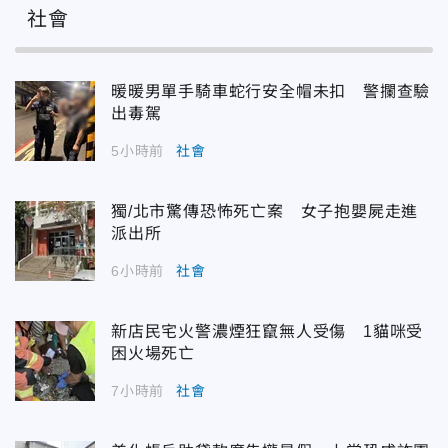
社會
暖暖男單手騎車蛇行安全帽未扣 警攔查驗
出毒駕
5小時前
社會
獨/北市驚傳恐怖死亡案 女子抱嬰屍走進
派出所
6小時前
社會
新店民宅火警濃煙狂竄無人受傷 1貓咪受
困火場死亡
7小時前
社會