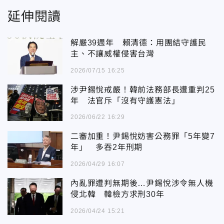
延伸閱讀
解嚴39週年 賴清德：用團結守護民
主、不讓威權侵害台灣
2026/07/15 16:25
涉尹錫悅戒嚴！韓前法務部長遭重判25
年 法官斥「沒有守護憲法」
2026/06/22 16:29
二審加重！尹錫悅妨害公務罪「5年變7
年」 多吞2年刑期
2026/04/29 16:07
內亂罪遭判無期後…尹錫悅涉令無人機
侵北韓 韓檢方求刑30年
2026/04/24 15:21