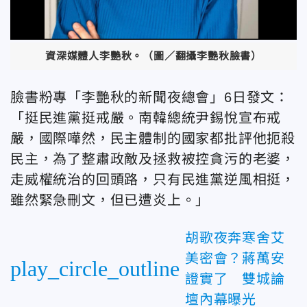
資深媒體人李艷秋。（圖／翻攝李艷秋臉書）
臉書粉專「李艷秋的新聞夜總會」6日發文：
「挺民進黨挺戒嚴。南韓總統尹錫悅宣布戒
嚴，國際嘩然，民主體制的國家都批評他扼殺
民主，為了整肅政敵及拯救被控貪污的老婆，
走威權統治的回頭路，只有民進黨逆風相挺，
雖然緊急刪文，但已遭炎上。」
胡歌夜奔寒舍艾
美密會？蔣萬安
play_circle_outline
證實了 雙城論
壇內幕曝光