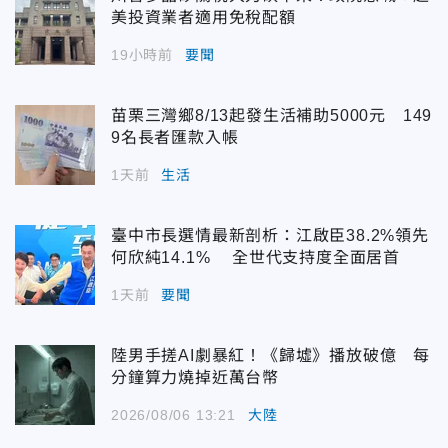
美投資業者適用免稅配額
19小時前
要聞
苗栗三灣鄉8/13起發生活補助5000元 149
9名長者匯款入帳
1天前
生活
臺中市長選情最新剖析：江啟臣38.2%領先
何欣純14.1% 全世代支持度全面居首
1天前
要聞
陸男手搓AI劇暴紅！《歸墟》播放破億 每
分鐘算力燒掉近萬台幣
2026/08/06 13:21
大陸