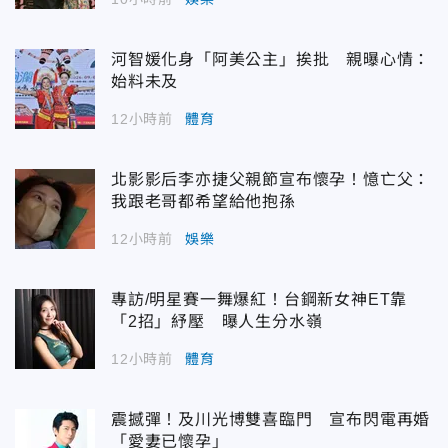
河智媛化身「阿美公主」挨批 親曝心情：
始料未及
12小時前
體育
北影影后李亦捷父親節宣布懷孕！憶亡父：
我跟老哥都希望給他抱孫
12小時前
娛樂
專訪/明星賽一舞爆紅！台鋼新女神ET靠
「2招」紓壓 曝人生分水嶺
12小時前
體育
震撼彈！及川光博雙喜臨門 宣布閃電再婚
「愛妻已懷孕」