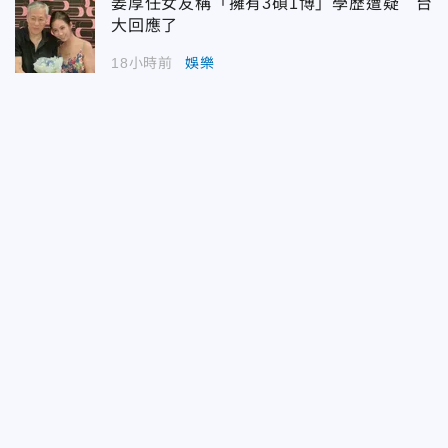
姜厚任女友稱「擁有3碩1博」學歷遭疑 台
大回應了
18小時前
娛樂