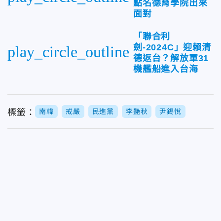
點名德育學院出來
面對
「聯合利
劍-2024C」迎賴清
play_circle_outline
德返台？解放軍31
機艦船進入台海
標籤：
南韓
戒嚴
民進黨
李艷秋
尹錫悅