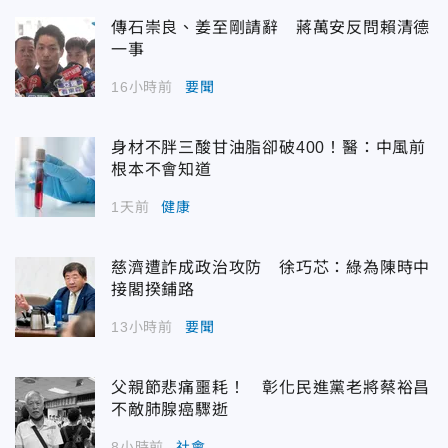
傳石崇良、姜至剛請辭 蔣萬安反問賴清德
一事
16小時前
要聞
身材不胖三酸甘油脂卻破400！醫：中風前
根本不會知道
1天前
健康
慈濟遭詐成政治攻防 徐巧芯：綠為陳時中
接閣揆鋪路
13小時前
要聞
父親節悲痛噩耗！ 彰化民進黨老將蔡裕昌
不敵肺腺癌驟逝
8小時前
社會