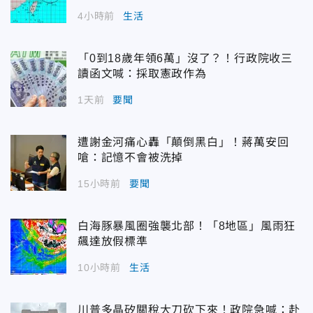
4小時前
生活
「0到18歲年領6萬」沒了？！行政院收三
讀函文喊：採取憲政作為
1天前
要聞
遭謝金河痛心轟「顛倒黑白」！蔣萬安回
嗆：記憶不會被洗掉
15小時前
要聞
白海豚暴風圈強襲北部！「8地區」風雨狂
飆達放假標準
10小時前
生活
川普多晶矽關稅大刀砍下來！政院急喊：赴