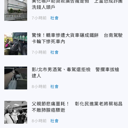
美化帳戶助貸款廣告攏是假 上當恐成詐團
洗錢人頭戶
7小時前
社會
驚悚！轎車慘遭大貨車碾成鐵餅 台南駕駛
卡輪下慘死車內
7小時前
社會
影/北市男酒駕、毒駕還拒檢 警攔車拔槍
逮人
8小時前
社會
父親節悲痛噩耗！ 彰化民進黨老將蔡裕昌
不敵肺腺癌驟逝
8小時前
社會