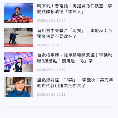
盼不到川普電話、拘提吳乃仁撲空 李
艷秋酸賴清德「等無人」
2026/06/05 16:55
習川會中美聯合「消獨」！李艷秋：台
獨金孫要不要改名？
2026/05/18 19:03
台電換字體、帳單藍轉綠惹議！李艷秋
曝3癥結點：關鍵是「恥」字
2026/05/11 19:49
盤點綠對陸「18禁」 李艷秋：禁完年
輕世代就用選票把你禁了
2026/04/26 20:11