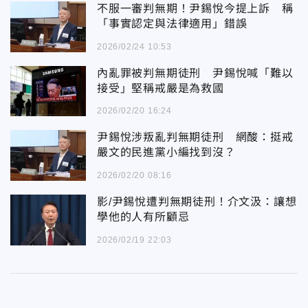
不服一審判無期！尹錫悅今提上訴 稱
「事實認定與法律適用」錯誤
2026/02/24 10:53
內亂罪被判無期徒刑 尹錫悅喊「難以
接受」堅稱戒嚴是為救國
2026/02/20 16:24
尹錫悅涉叛亂判無期徒刑 網酸：挺戒
嚴文的民進黨小編找到沒？
2026/02/20 08:16
影/尹錫悅遭判無期徒刑！介文汲：讓想
學他的人有所顧忌
2026/02/19 22:03