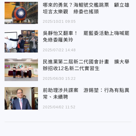
哪來的勇氣？海鯤號交艦跳票 顧立雄
坦言太樂觀 綠委也搖頭
2025/10/21 09:05
吳靜怡又翻車！ 罷藍委活動上嗨喊罷
免綠委羅美玲
2025/07/22 14:48
民進黨第二屆新二代國會計畫 擴大舉
辦招收12名新二代實習生
2025/06/30 15:22
前助理涉共諜案 游錫堃：行為有點異
常、未續聘
2025/04/02 11:52