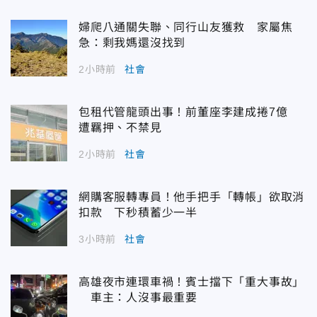
婦爬八通關失聯、同行山友獲救 家屬焦
急：剩我媽還沒找到
2小時前
社會
包租代管龍頭出事！前董座李建成捲7億
遭羈押、不禁見
2小時前
社會
網購客服轉專員！他手把手「轉帳」欲取消
扣款 下秒積蓄少一半
3小時前
社會
高雄夜市連環車禍！賓士擋下「重大事故」
車主：人沒事最重要