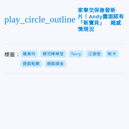
家寧交保後發新
片！Andy露面認有
play_circle_outline
「新寶貝」 揭感
情現況
羅美玲
模范棒棒堂
Terry
江振愷
刷卡
標籤：
遊戲點數
遊戲課金