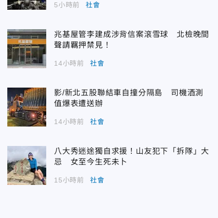
5小時前
社會
兆基屋管李建成涉背信案滾雪球 北檢晚間
聲請羈押禁見！
14小時前
社會
影/新北五股聯結車自撞分隔島 司機酒測
值爆表遭送辦
14小時前
社會
八大秀迷途獨自求援！山友犯下「拆隊」大
忌 女至今生死未卜
15小時前
社會