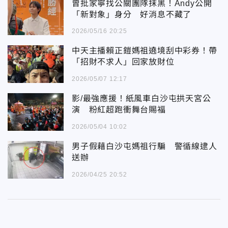
曾批家寧找公關團隊抹黑！Andy公開
「新對象」身分 好消息不藏了
2026/05/16 20:25
中天主播賴正鎧媽祖遶境刮中彩券！帶
「招財不求人」回家放財位
2026/05/07 12:17
影/最強應援！紙風車白沙屯拱天宮公
演 粉紅超跑衝舞台賜福
2026/05/04 10:02
男子假藉白沙屯媽祖行騙 警循線逮人
送辦
2026/04/25 20:52