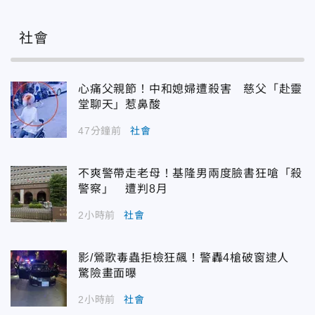
社會
心痛父親節！中和媳婦遭殺害 慈父「赴靈
堂聊天」惹鼻酸
47分鐘前
社會
不爽警帶走老母！基隆男兩度臉書狂嗆「殺
警察」 遭判8月
2小時前
社會
影/鶯歌毒蟲拒檢狂飆！警轟4槍破窗逮人
驚險畫面曝
2小時前
社會