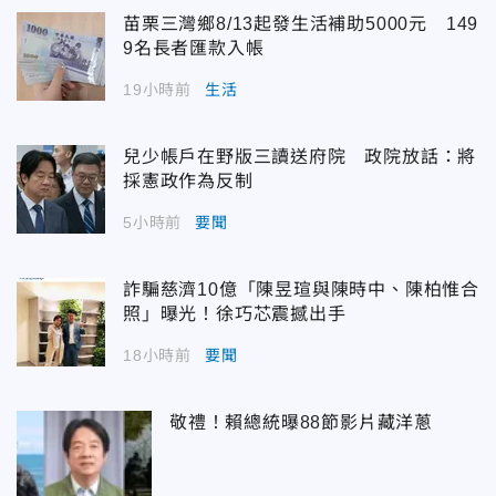
苗栗三灣鄉8/13起發生活補助5000元 149
9名長者匯款入帳
19小時前
生活
兒少帳戶在野版三讀送府院 政院放話：將
採憲政作為反制
5小時前
要聞
詐騙慈濟10億「陳昱瑄與陳時中、陳柏惟合
照」曝光！徐巧芯震撼出手
18小時前
要聞
敬禮！賴總統曝88節影片藏洋蔥