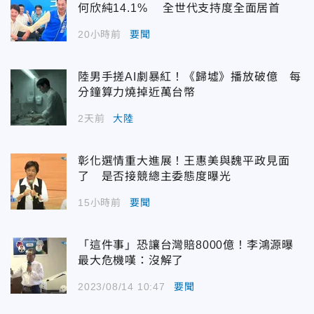
何欣純14.1% 全世代支持度全面居首
20小時前
要聞
陸男手搓AI劇暴紅！《歸墟》播放破億 每
分鐘算力燒掉近萬台幣
2天前
大陸
彰化選情重大進展！王惠美與魏平政見面
了 是否接競總主委態度曝光
15小時前
要聞
「這件事」恐讓台灣賠8000億！李鴻源曝
最大危機嘆：沒解了
2023/08/14 10:47
要聞