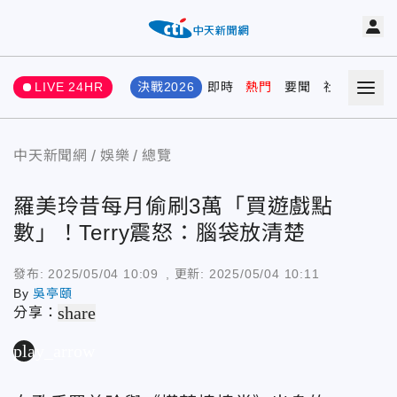
LIVE 24HR
決戰2026
即時
熱門
要聞
社會
娛樂
中天新聞網
娛樂
總覽
羅美玲昔每月偷刷3萬「買遊戲點
數」！Terry震怒：腦袋放清楚
發布:
2025/05/04 10:09
, 更新:
2025/05/04 10:11
By
吳亭頤
share
分享：
play_arrow