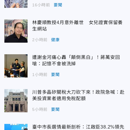
16小時前
要聞
林慶順教授4月意外離世 女兒證實保留養
生網站
2小時前
健康
遭謝金河痛心轟「顛倒黑白」！蔣萬安回
嗆：記憶不會被洗掉
1小時前
要聞
川普多晶矽關稅大刀砍下來！政院急喊：赴
美投資業者適用免稅配額
5小時前
要聞
臺中市長選情最新剖析：江啟臣38.2%領先