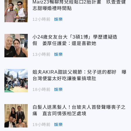
Marz23暢聊育兒經鬆口2胎計畫 玖壹壹健
志甜曝婚禮時間點
12小時前
娛樂
小24歲女友台大「3碩1博」學歷遭疑造
假 姜厚任護愛：還是喜歡她
13小時前
娛樂
姐夫AKIRA甜談父親節：兒子送的都好 曝
台灣便當太好吃讓後輩搞壞肚
18小時前
娛樂
白髮人送黑髮人！台玻夫人首發聲曝喪子之
痛 直言同情張柏芝處境
19小時前
娛樂