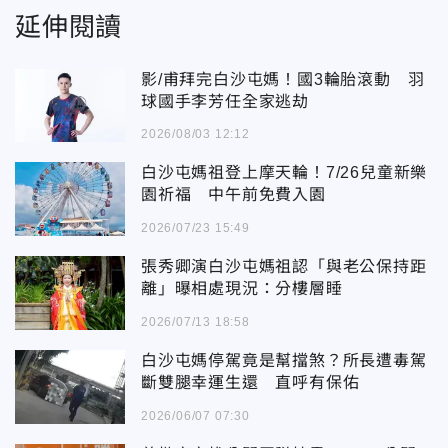
延伸閱讀
影/甫拜完白沙屯媽！國3輪胎滾動 羽
球國手李芳任全家逃劫
2026/08/03 12:12
白沙屯媽祖登上摩天輪！7/26兒童新樂
園祈福 中午前免費入園
2026/07/23 15:49
張秀卿演白沙屯媽祖認「與老公保持距
離」曝相處現況：分樓層睡
2026/07/13 18:58
白沙屯媽停駕竟是幫擋煞？所長遭毒駕
斷雙腿幸運生還 直呼有保佑
2026/06/07 07:30