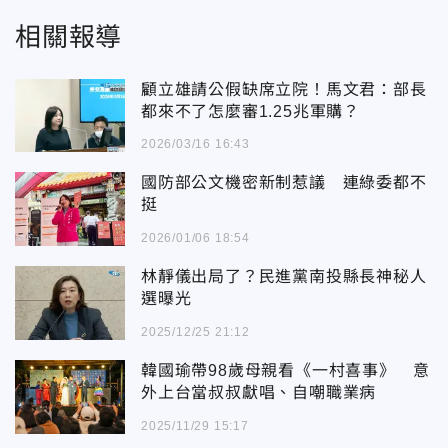
相關報導
顧立雄請公假缺席立院！馬文君：部長
都來不了怎麼審1.25兆軍購？
2026/03/16 16:43
國防部公文機密新制惹議 連綠委都不
挺
2026/01/06 18:54
林靜儀出局了？民進黨南投縣長神秘人
選曝光
2025/12/25 21:12
韓國瑜帶98歲母親看《一村喜事》 意
外上台當叔叔獻唱、自嘲職業病
2025/11/29 15:17