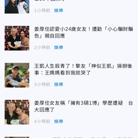
1小時前
娛樂
姜厚任認愛小24歲女友！遭勸「小心騙財騙
色」親自回應
2小時前
娛樂
王凱人生殺青了！摯友「神似王凱」操辦後
事：王媽媽看到我就哭了
3小時前
娛樂
姜厚任女友稱「擁有3碩1博」學歷遭疑 台
大回應了
4小時前
娛樂