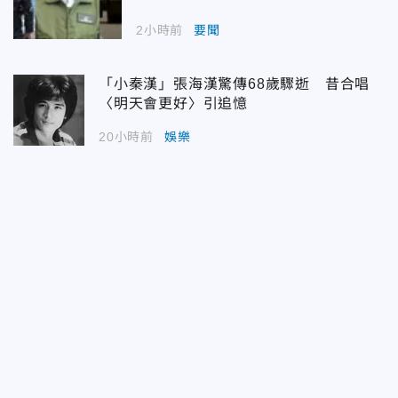
2小時前
要聞
「小秦漢」張海漢驚傳68歲驟逝 昔合唱
〈明天會更好〉引追憶
20小時前
娛樂