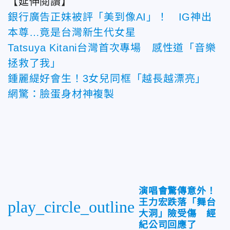
【延伸閱讀】
銀行廣告正妹被評「美到像AI」！ IG神出
本尊…竟是台灣新生代女星
Tatsuya Kitani台灣首次專場 感性道「音樂
拯救了我」
鍾麗緹好會生！3女兒同框「越長越漂亮」
網驚：臉蛋身材神複製
演唱會驚傳意外！
王力宏跌落「舞台
play_circle_outline
大洞」險受傷 經
紀公司回應了