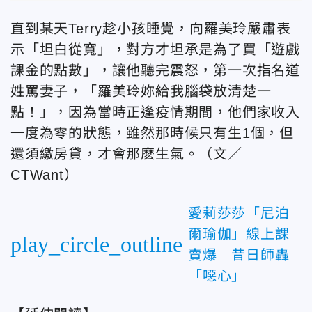
直到某天Terry趁小孩睡覺，向羅美玲嚴肅表
示「坦白從寬」，對方才坦承是為了買「遊戲
課金的點數」，讓他聽完震怒，第一次指名道
姓罵妻子，「羅美玲妳給我腦袋放清楚一
點！」，因為當時正逢疫情期間，他們家收入
一度為零的狀態，雖然那時候只有生1個，但
還須繳房貸，才會那麽生氣。（文／
CTWant）
愛莉莎莎「尼泊
爾瑜伽」線上課
play_circle_outline
賣爆 昔日師轟
「噁心」