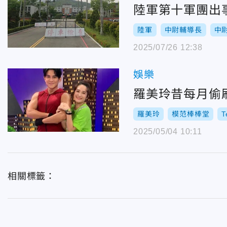
陸軍第十軍團出
陸軍
中尉輔導長
中
2025/07/26 12:38
娛樂
羅美玲昔每月偷刷
羅美玲
模范棒棒堂
T
2025/05/04 10:11
相關標籤：