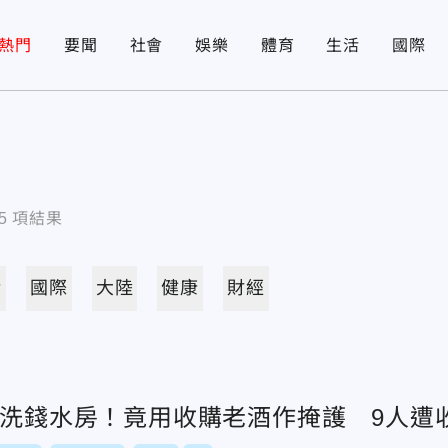
熱門
要聞
社會
娛樂
體育
生活
國際
5
項結果
活
國際
大陸
健康
財經
億洗錢水房！竟用收購老酒作掩護 9人遭