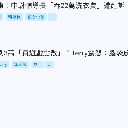
事！中尉輔導長「吞22萬洗衣費」遭起訴
尉
輔導長
侵吞公款
...
3萬「買遊戲點數」！Terry震怒：腦袋
erry
江振愷
刷卡
...