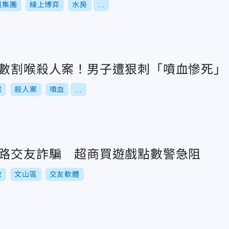
錢集團
線上博弈
水房
...
點數割喉殺人案！男子遭狠刺「噴血慘死」
喉
殺人案
噴血
...
網路交友詐騙 超商買遊戲點數警急阻
數
文山區
交友軟體