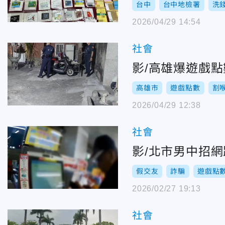
台中
台中地檢署
洗
2026/04/29 14:54
社會
影/高雄爆遊戲
高雄市
遊戲點數
割
2026/04/29 12:38
社會
影/北市男中招
假交友
詐騙
遊戲點
2026/02/27 19:13
社會