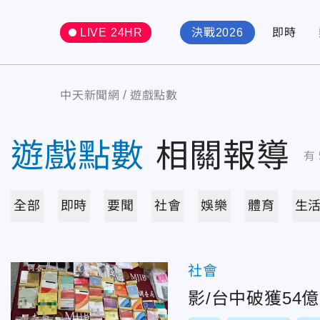
LIVE 24HR
決戰2026
即時
中天新聞網
遊戲點數
遊戲點數
相關報導
有
全部
即時
要聞
社會
娛樂
體育
生
社會
影/台中破獲54