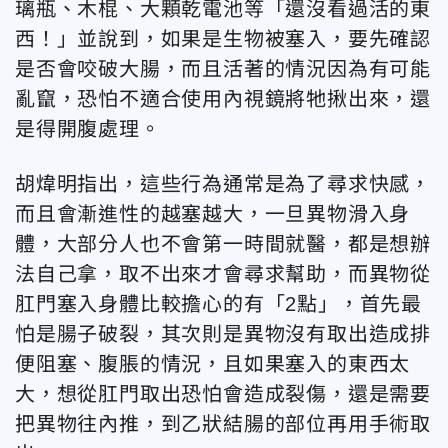
璃瓶、木棍、大顆乾電池等「還沒看過活的東
西！」並說到，如果是生物被塞入，要先確認
是否會咬破大腸，而且活著的情況因為有可能
亂竄，恐怕不適合使用內視鏡將牠揪出來，還
是得開腹處理。
胡煒明指出，這些行為通常是為了尋求快感，
而且會漸進性的越塞越大，一旦異物滑入身
體，大部分人也不會第一時間就醫，都是想辦
法自己拿，取不出來才會尋求幫助，而異物從
肛門塞入身體比較擔心的有「2點」，首先最
怕是腸子破裂，其次則是異物沒有取出造成排
便阻塞、腹脹的情況，且如果塞入的東西太
大，想從肛門取出恐怕會造成裂傷，還是需要
把異物往內推，到乙狀結腸的部位再用手術取