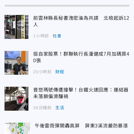
前雲林縣長秘書洩密淪為共諜 北檢起訴12
人
1小時前
社會
挺自家股票！群聯執行長潘健成7月加碼買4
0張
20小時前
財經
普悠瑪號傳遭撞擊！台鐵火速回應：連結器
未落鎖偏滑釀禍
36分鐘前
生活
午後雷雨彈開轟高屏 屏東3溪流嚴防暴漲