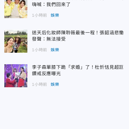
嗨喊：我們回來了
1小時前
娛樂
送天后化妝師陳聆薇最後一程！張韶涵悲慟
發聲：無法接受
1小時前
娛樂
李子森單膝下跪「求婚」了！杜忻恬見超巨
鑽戒反應曝光
1小時前
娛樂