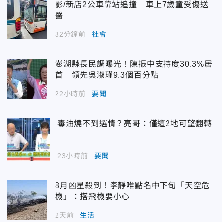
影/新店2公車靠站追撞 車上7歲童受傷送
醫
32分鐘前
社會
澎湖縣長民調曝光！陳振中支持度30.3%居
首 領先吳淑瑾9.3個百分點
22小時前
要聞
毒油燒不到選情？亮哥：僅這2地可望翻轉
23小時前
要聞
8月凶星殺到！李靜唯點名中下旬「天空危
機」：搭飛機要小心
2天前
生活