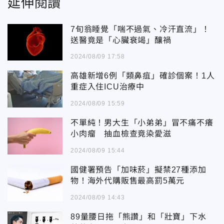
延伸閱讀
7旬翁睡覺「喘不過氣、冷汗直流」！
送醫竟是「心臟衰竭」釀禍
2024/08/09 17:58
高雄新增6例「類鼻疽」確診個案！1人
重症入住ICU治療中
2024/08/09 15:59
不單純！男大生「小弟弟」冒不痛不癢
小肉瘤 抽血檢查竟染愛滋
2024/08/09 15:44
國健署預告「加味菸」擬禁27種添加
物！海外代購販售最高罰5萬元
2024/08/09 14:43
89量腰日拖「熊讚」和「壯寶」下水