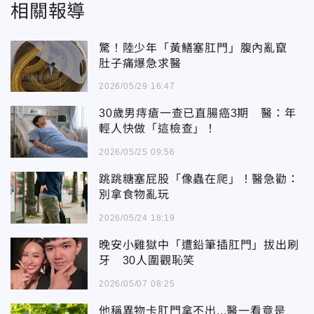
相關報導
驚！陸少年「黃鱔塞肛門」腹內亂竄
肚子痛爆急求醫
2026/05/29 16:47
30歲男痔瘡一查已直腸癌3期 醫：年
輕人快做「這檢查」！
2026/05/25 09:56
跳跳糖塞屁股「像蟲在爬」！醫急勸：
別拿食物亂玩
2026/05/24 18:19
晚安小雞獄中「遭鉛筆插肛門」拔出刷
牙 30人圍觀恥笑
2026/05/07 08:25
他稱異物卡肛門拿不出...醫一看竟是