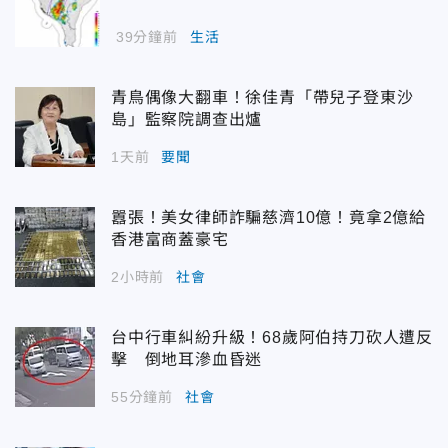
39分鐘前
生活
青鳥偶像大翻車！徐佳青「帶兒子登東沙
島」監察院調查出爐
1天前
要聞
囂張！美女律師詐騙慈濟10億！竟拿2億給
香港富商蓋豪宅
2小時前
社會
台中行車糾紛升級！68歲阿伯持刀砍人遭反
擊 倒地耳滲血昏迷
55分鐘前
社會