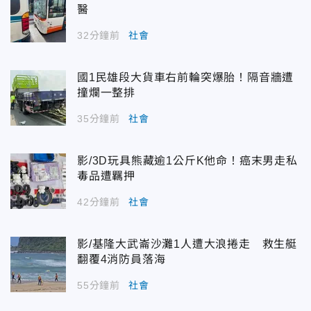
醫
32分鐘前
社會
國1民雄段大貨車右前輪突爆胎！隔音牆遭
撞爛一整排
35分鐘前
社會
影/3D玩具熊藏逾1公斤K他命！癌末男走私
毒品遭羈押
42分鐘前
社會
影/基隆大武崙沙灘1人遭大浪捲走 救生艇
翻覆4消防員落海
55分鐘前
社會