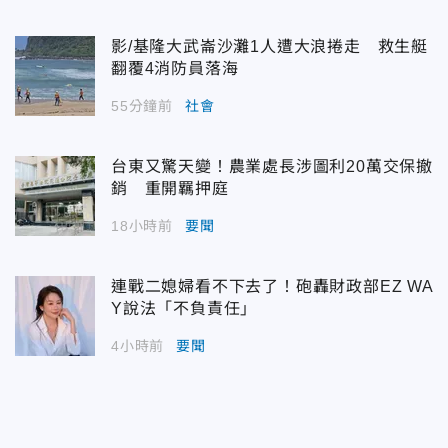
影/基隆大武崙沙灘1人遭大浪捲走 救生艇
翻覆4消防員落海
55分鐘前
社會
台東又驚天變！農業處長涉圖利20萬交保撤
銷 重開羈押庭
18小時前
要聞
連戰二媳婦看不下去了！砲轟財政部EZ WA
Y說法「不負責任」
4小時前
要聞