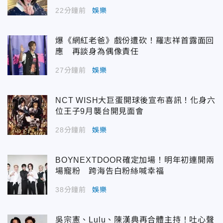
22分鐘前
娛樂
爆《網紅老爸》戲份遭砍！羅志祥首露面回
應 再談身為偶像責任
27分鐘前
娛樂
NCT WISH大巨蛋開球後宣布喜訊！化身六
位王子9月襲台開見面會
28分鐘前
娛樂
BOYNEXTDOOR確定加場！明年初連開兩
場寵粉 跨海告白粉絲喊幸福
38分鐘前
娛樂
吳宗憲、Lulu、陳漢典再合體主持！吐心聲