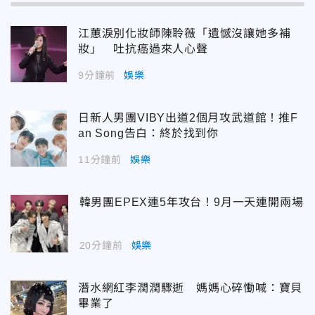
江蕙淚別化妝師陳聆薇「遺憾沒讓她多補
妝」 吐抗癌過來人心聲
9分鐘前
娛樂
日新人男團VIBY出道2個月攻武道館！推F
an Song告白：終於找到你
11分鐘前
娛樂
韓男團EPEX連5年攻台！9月一天連開兩場
20分鐘前
娛樂
潛水網紅李潤潤驟逝 媽媽心碎慟喊：寶貝
畢業了