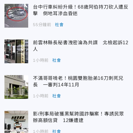
台中行車糾紛升級！68歲阿伯持刀砍人遭反
擊 倒地耳滲血昏迷
55分鐘前
社會
前雲林縣長秘書洩密淪為共諜 北檢起訴12
人
1小時前
社會
不滿哥哥啃老！桃園雙胞胎弟16刀刺死兄
長 一審判14年11月
1小時前
社會
影/刑事局破獲黑幫跨國詐騙案！專誘民眾
辦高額信貸 12嫌遭逮
1小時前
社會