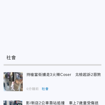
社會
持槍當街擄走3火辣Coser 北檢起訴2惡煞
6分鐘前
社會
影/新店2公車靠站追撞 車上7歲童受傷送