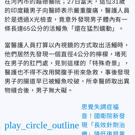
在河內市的越德醫院；27日當天，這位31歲
的印度籍男子向醫師表示嚴重腹痛，醫護人員
於是透過X光檢查，竟意外發現男子體內有一
條長達65公分的活鰻魚「還在猛烈蠕動」。
當醫護人員打算以內視鏡的方式取出活鰻時，
他們居然先發現一個直徑4公分的檸檬，堵死
在男子的肛門處，見到這樣的「特殊奇景」，
醫護也不得不改用開腹手術來急救，事後發現
男子的腸道早已被鰻魚咬破，所幸醫師取出異
物縫合後，男子無大礙。
思覺失調症福
音！國衛院新發
play_circle_outline
現「長效針劑治
療」降低復發風