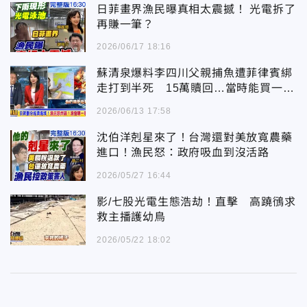
日菲畫界漁民曝真相太震撼！ 光電拆了
再賺一筆？
2026/06/17 18:16
蘇清泉爆料李四川父親捕魚遭菲律賓綁
走打到半死 15萬贖回…當時能買一棟
房！舊傷復發英年早逝
2026/06/13 17:58
沈伯洋剋星來了！台灣還對美放寬農藥
進口！漁民怒：政府吸血到沒活路
2026/05/27 16:44
影/七股光電生態浩劫！直擊 高蹺鴴求
救主播護幼鳥
2026/05/22 18:02