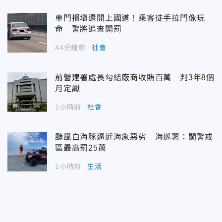
車門損壞還開上國道！乘客徒手拉門像玩
命 警將追查開罰
44分鐘前
社會
前營建署處長勾結廠商收賄百萬 判3年8個
月定讞
1小時前
社會
颱風白海豚逼近海象惡劣 海巡署：闖警戒
區最高罰25萬
1小時前
生活