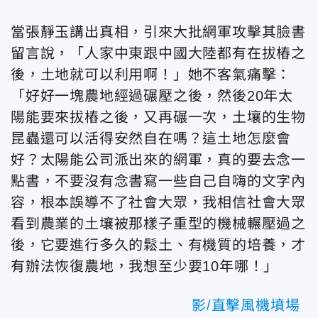
當張靜玉講出真相，引來大批網軍攻擊其臉書
留言說，「人家中東跟中國大陸都有在拔樁之
後，土地就可以利用啊！」她不客氣痛擊：
「好好一塊農地經過碾壓之後，然後20年太
陽能要來拔樁之後，又再碾一次，土壤的生物
昆蟲還可以活得安然自在嗎？這土地怎麼會
好？太陽能公司派出來的網軍，真的要去念一
點書，不要沒有念書寫一些自己自嗨的文字內
容，根本誤導不了社會大眾，我相信社會大眾
看到農業的土壤被那樣子重型的機械輾壓過之
後，它要進行多久的鬆土、有機質的培養，才
有辦法恢復農地，我想至少要10年哪！」
影/直擊風機墳場