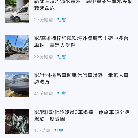
新北三峽河溺水意外 高中畢業生跳水失蹤
救起命危
27分鐘前
社會
影/高雄楠梓強風吹垮外牆鷹架！砸中多台
車輛 幸無人受傷
38分鐘前
社會
影/士林拖吊車鬆脫休旅車滑落 幸無人車
遭波及
42分鐘前
社會
影/國1彰化段凌晨3車追撞 休旅車頭全毀
駕駛一度受困
1小時前
社會