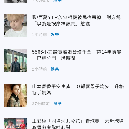
影/百萬YTR放火相機被民宿丟掉！對方稱
「以為是按摩棒誤丟」惹議
1小時前
娛樂
5566小刀證實離婚台玻千金！認14年情變
「已經分開一段時間」
2小時前
娛樂
山本舞香平安生產！IG報喜母子均安 升格
新手媽媽
37分鐘前
娛樂
王彩樺「同場河北彩花」看球賽！天母球場
尬舞啦啦隊吐心聲