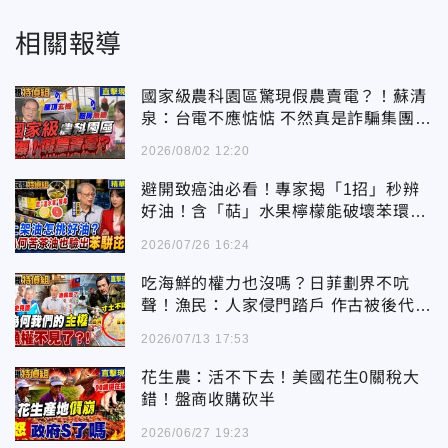
相關報導
國家級農科園區驚現假農賣電？！蘇清
泉：台電不應惦惦 不然真是詐騙集團一
樣
2026/08/02 12:20
避開致癌油必看！專家揭「1招」秒辨
好油！含「萜」水果檸檬能破壞苯環解
毒
2026/07/26 16:24
吃海鮮的權力也沒嗎？日菲劃界不吭
聲！漁民：人家侵門踏戶 作古被後代唾
棄
2026/07/13 17:53
花生農：活不下去！美國花生0關稅大
錯！盤商收購砍半
2026/06/27 19:23