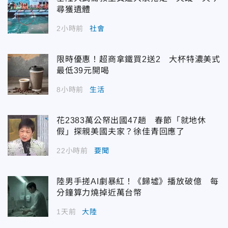
尋獲遺體
2小時前
社會
限時優惠！超商拿鐵買2送2 大杯特濃美式
最低39元開喝
8小時前
生活
花2383萬公帑出國47趟 春節「就地休
假」探親美國夫家？徐佳青回應了
22小時前
要聞
陸男手搓AI劇暴紅！《歸墟》播放破億 每
分鐘算力燒掉近萬台幣
1天前
大陸