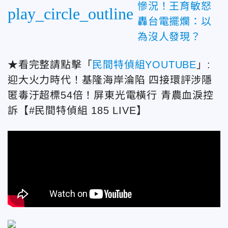
慘況！王育敏怒
play_circle_outline
轟台電擺爛：以
為沒人發現？
★看完整請點擊「
民間特偵組YOUTUBE
」:
迎大火力時代！基隆海岸淪陷 四接環評涉隱
匿毒汙超標54倍！屏東光電橫行 青農血淚控
訴【#民間特偵組 185 LIVE】