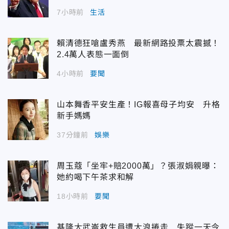
7小時前
生活
賴清德狂嗆盧秀燕 最新網路投票太震撼！
2.4萬人表態一面倒
4小時前
要聞
山本舞香平安生產！IG報喜母子均安 升格
新手媽媽
37分鐘前
娛樂
周玉蔻「坐牢+賠2000萬」？張淑娟親曝：
她約喝下午茶求和解
18小時前
要聞
基隆大武崙救生員遭大浪捲走 失蹤一天今