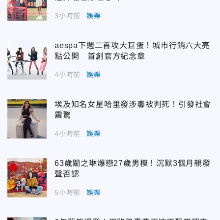
3小時前
娛樂
aespa下週二首攻大巨蛋！城市行銷六大亮
點公開 首創官方紀念章
4小時前
娛樂
埃及知名女星哈里發涉毒被判死！引發社會
震驚
4小時前
娛樂
63歲關之琳爆戀27歲男模！沉默3個月親發
聲否認
5小時前
娛樂