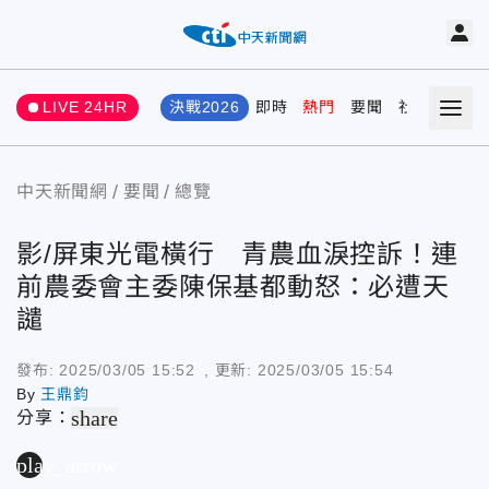
LIVE 24HR
決戰2026
即時
熱門
要聞
社會
娛樂
中天新聞網
要聞
總覽
影/屏東光電橫行 青農血淚控訴！連
前農委會主委陳保基都動怒：必遭天
譴
發布:
2025/03/05 15:52
, 更新:
2025/03/05 15:54
By
王鼎鈞
share
分享：
play_arrow