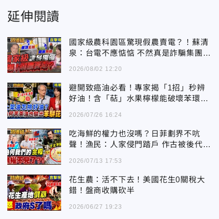
延伸閱讀
國家級農科園區驚現假農賣電？！蘇清
泉：台電不應惦惦 不然真是詐騙集團一
樣
2026/08/02 12:20
避開致癌油必看！專家揭「1招」秒辨
好油！含「萜」水果檸檬能破壞苯環解
毒
2026/07/26 16:24
吃海鮮的權力也沒嗎？日菲劃界不吭
聲！漁民：人家侵門踏戶 作古被後代唾
棄
2026/07/13 17:53
花生農：活不下去！美國花生0關稅大
錯！盤商收購砍半
2026/06/27 19:23