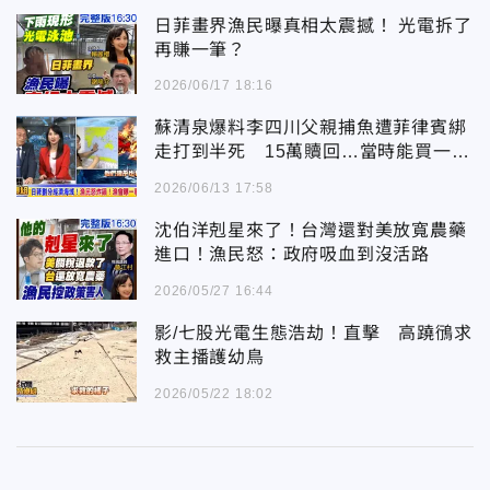
日菲畫界漁民曝真相太震撼！ 光電拆了
再賺一筆？
2026/06/17 18:16
蘇清泉爆料李四川父親捕魚遭菲律賓綁
走打到半死 15萬贖回…當時能買一棟
房！舊傷復發英年早逝
2026/06/13 17:58
沈伯洋剋星來了！台灣還對美放寬農藥
進口！漁民怒：政府吸血到沒活路
2026/05/27 16:44
影/七股光電生態浩劫！直擊 高蹺鴴求
救主播護幼鳥
2026/05/22 18:02