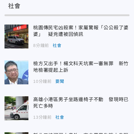
社會
桃園傳民宅凶殺案！家屬驚報「公公殺了婆
婆」 疑兇遭被回偵訊
8分鐘前
社會
檢方又出手！楊文科天坑案一審無罪 新竹
地檢署提起上訴
10分鐘前
要聞
高雄小港區男子坐路邊椅子不動 發現時已
死亡多時
13分鐘前
社會