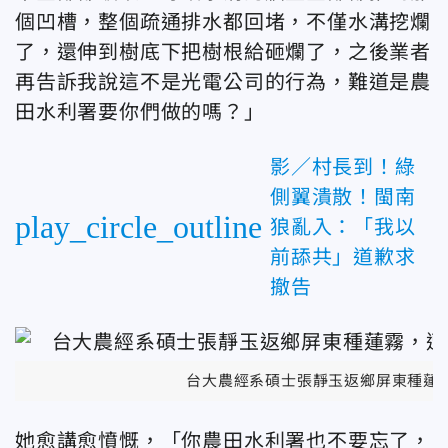
個凹槽，整個疏通排水都回堵，不僅水溝挖爛
了，還伸到樹底下把樹根給砸爛了，之後業者
再告訴我說這不是光電公司的行為，難道是農
田水利署要你們做的嗎？」
影／村長到！綠
側翼潰散！閩南
play_circle_outline
狼亂入：「我以
前舔共」道歉求
撤告
台大農經系碩士張靜玉返鄉屏東種蓮
她愈講愈憤慨，「你農田水利署也不要忘了，