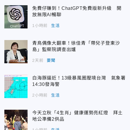
免費仔賺到！ChatGPT免費版新升級 開
放無限AI暢聊
1小時前
生活
青鳥偶像大翻車！徐佳青「帶兒子登東沙
島」監察院調查出爐
2天前
要聞
白海豚逼近！13級暴風圈壓境台灣 氣象署
14:30發海警
2小時前
生活
今天立秋「4生肖」健康運勢亮紅燈 拜土
地公準備2供品
1小時前
生活