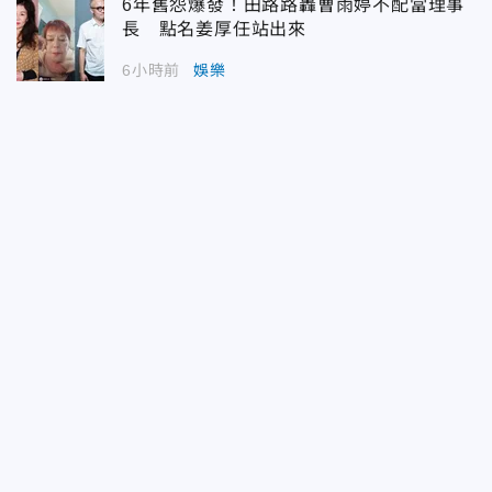
6年舊怨爆發！田路路轟曹雨婷不配當理事
長 點名姜厚任站出來
6小時前
娛樂