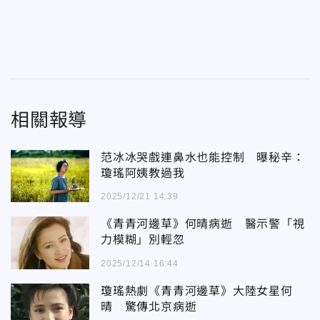
相關報導
范冰冰哭戲連鼻水也能控制 曝秘辛：
瓊瑤阿姨教過我
2025/12/21 14:39
《青青河邊草》何晴病逝 醫示警「視
力模糊」別輕忽
2025/12/14 16:44
瓊瑤熱劇《青青河邊草》大陸女星何
晴 驚傳北京病逝