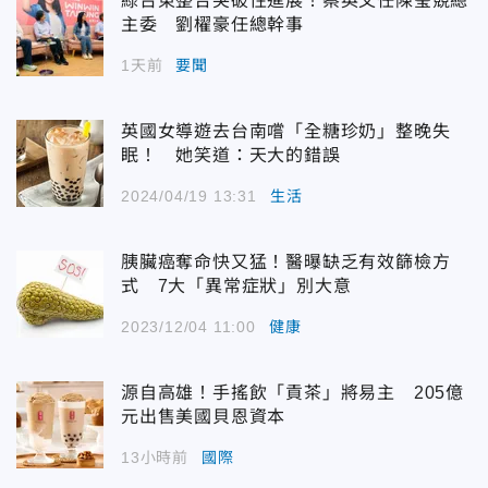
綠台東整合突破性進展！蔡英文任陳瑩競總
主委 劉櫂豪任總幹事
1天前
要聞
英國女導遊去台南嚐「全糖珍奶」整晚失
眠！ 她笑道：天大的錯誤
2024/04/19 13:31
生活
胰臟癌奪命快又猛！醫曝缺乏有效篩檢方
式 7大「異常症狀」別大意
2023/12/04 11:00
健康
源自高雄！手搖飲「貢茶」將易主 205億
元出售美國貝恩資本
13小時前
國際