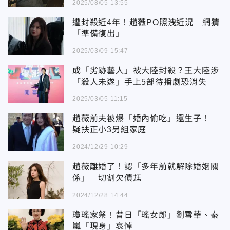
2025/08/05 13:55
遭封殺近4年！趙薇PO照洩近況 網猜
「準備復出」
2025/03/09 15:47
成「劣跡藝人」被大陸封殺？王大陸涉
「殺人未遂」手上5部待播劇恐消失
2025/03/05 11:15
趙薇前夫被爆「婚內偷吃」還生子！
疑扶正小3另組家庭
2024/12/29 10:29
趙薇離婚了！認「多年前就解除婚姻關
係」 切割欠債尪
2024/12/28 14:44
瓊瑤家祭！昔日「瑤女郎」劉雪華、秦
嵐「現身」哀悼