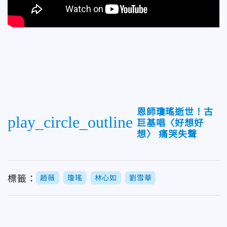
恩師瓊瑤逝世！古
play_circle_outline
巨基唱〈好想好
想〉 痛哭失聲
標籤：
趙薇
瓊瑤
林心如
劉雪華