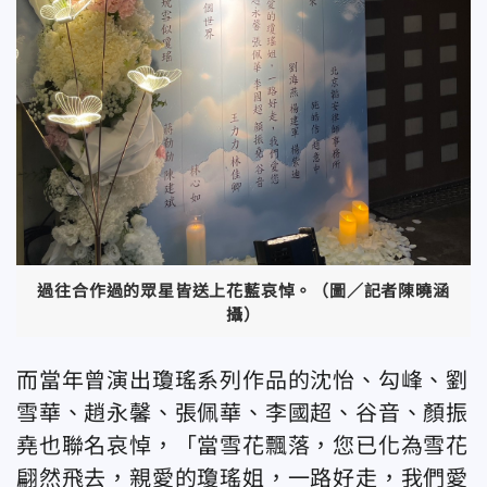
過往合作過的眾星皆送上花藍哀悼。（圖／記者陳曉涵
攝）
而當年曾演出瓊瑤系列作品的沈怡、勾峰、劉
雪華、趙永馨、張佩華、李國超、谷音、顏振
堯也聯名哀悼，「當雪花飄落，您已化為雪花
翩然飛去，親愛的瓊瑤姐，一路好走，我們愛