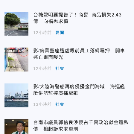
台糖聲明要提告了！商譽+商品損失2.43
億 向福懋求償
12小時前
要聞
影/鎢業董座遭虐殺前員工落網羈押 開車
逃亡畫面曝光
12小時前
社會
影/大陸海警船再度侵擾金門海域 海巡艦
艇併航監控廣播驅離
13小時前
社會
台南市議員郭信良涉侵占千萬政治獻金還私
債 檢起訴求處重刑