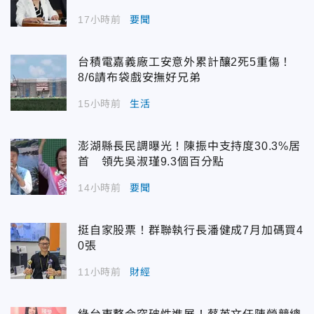
17小時前
要聞
台積電嘉義廠工安意外累計釀2死5重傷！
8/6請布袋戲安撫好兄弟
15小時前
生活
澎湖縣長民調曝光！陳振中支持度30.3%居
首 領先吳淑瑾9.3個百分點
14小時前
要聞
挺自家股票！群聯執行長潘健成7月加碼買4
0張
11小時前
財經