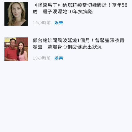
《怪醫馬丁》納塔莉婭當切娃驟逝！享年56
歲 繼子淚曝她10年抗病路
19小時前
娛樂
郭台銘緋聞風波延燒1個月！曾馨瑩深夜再
發聲 遭爆身心俱疲健康出狀況
19小時前
娛樂