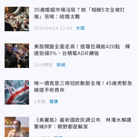
35歲婚姻市場沒局？她「相親5次全被打
槍」苦喊：結婚太難
2024/04/14 13:24
大陸
美股開盤全面走高！道瓊狂飆逾420點 輝
達勁揚3%、台積電ADR續強
10小時前
財經
喘一週竟是三條冠狀動脈全堵！45歲男緊急
繞道手術救命
1天前
健康
《美麗島》最新國政民調公布 林濁水解讀
驚喊8字：朝野都是輸家