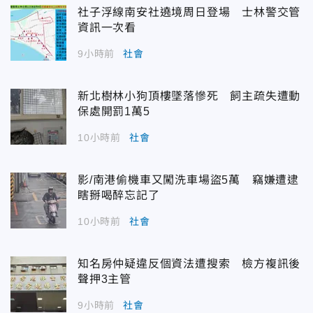
社子浮線南安社遶境周日登場 士林警交管
資訊一次看
9小時前
社會
新北樹林小狗頂樓墜落慘死 飼主疏失遭動
保處開罰1萬5
10小時前
社會
影/南港偷機車又闖洗車場盜5萬 竊嫌遭逮
瞎掰喝醉忘記了
10小時前
社會
知名房仲疑違反個資法遭搜索 檢方複訊後
聲押3主管
9小時前
社會