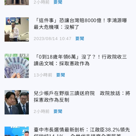
2小時前
要聞
「這件事」恐讓台灣賠8000億！李鴻源曝
最大危機嘆：沒解了
2023/08/14 10:47
要聞
「0到18歲年領6萬」沒了？！行政院收三
讀函文喊：採取憲政作為
13小時前
要聞
兒少帳戶在野版三讀送府院 政院放話：將
採憲政作為反制
2小時前
要聞
臺中市長選情最新剖析：江啟臣38.2%領先