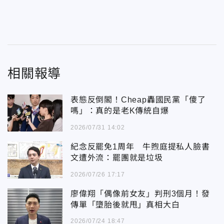
相關報導
表態反倒閣！Cheap轟國民黨「傻了
嗎」：真的是老K傳統自爆
2026/07/31 14:02
紀念反罷免1周年 牛煦庭提私人臉書
文遭外流：罷團就是垃圾
2026/07/26 17:17
廖偉翔「偶像前女友」判刑3個月！發
傳單「墮胎後就甩」真相大白
2026/07/24 18:47