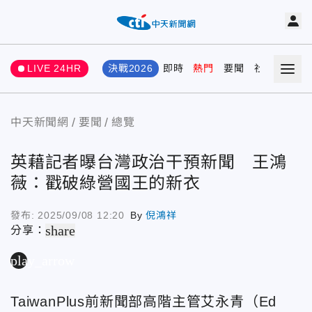
LIVE 24HR
決戰2026
即時
熱門
要聞
社會
娛樂
中天新聞網
要聞
總覽
英藉記者曝台灣政治干預新聞 王鴻
薇：戳破綠營國王的新衣
發布:
2025/09/08 12:20
By
倪鴻祥
share
分享：
play_arrow
TaiwanPlus前新聞部高階主管艾永青（Ed