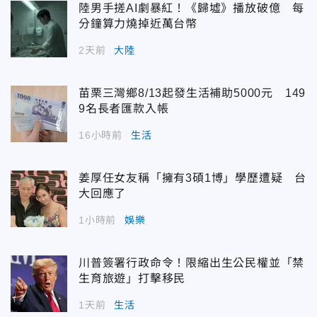
陸男手搓AI劇暴紅！《歸墟》播放破億 每
分鐘算力燒掉近萬台幣
2天前
大陸
苗栗三灣鄉8/13起發生活補助5000元 149
9名長者匯款入帳
16小時前
生活
姜厚任女友稱「擁有3碩1博」學歷遭疑 台
大回應了
1小時前
娛樂
川普簽署行政命令！限縮出生公民權並「禁
生育旅遊」打擊移民
1天前
生活