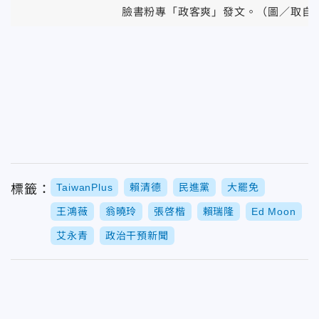
臉書粉專「政客爽」發文。（圖／取自
TaiwanPlus
賴清德
民進黨
大罷免
標籤：
王鴻薇
翁曉玲
張啓楷
賴瑞隆
Ed Moon
艾永青
政治干預新聞