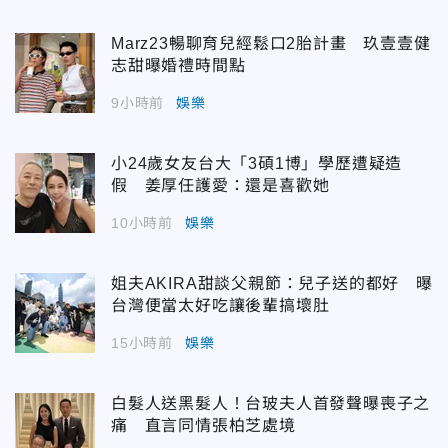
Marz23暢聊育兒經鬆口2胎計畫 玖壹壹健
志甜曝婚禮時間點
9小時前
娛樂
小24歲女友台大「3碩1博」學歷遭疑造
假 姜厚任護愛：還是喜歡她
10小時前
娛樂
姐夫AKIRA甜談父親節：兒子送的都好 曝
台灣便當太好吃讓後輩搞壞肚
15小時前
娛樂
白髮人送黑髮人！台玻夫人首發聲曝喪子之
痛 直言同情張柏芝處境