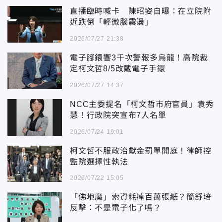
直播臨時喊卡 陳昭姿自曝：在立院附
近跌倒「輕微腦震盪」
2026/07/27 21:38
電子腳鐶響3千次警報多烏龍！高院裁
定柯文哲8/5改戴電子手鐶
2026/07/27 14:37
NCC主委提名「柯文哲市府官員」袁秀
慧！行政院突宣布7人名單
2026/07/24 19:01
柯文哲不服政治獻金罰單開庭！律師控
監院選擇性執法
2026/07/22 15:05
「佛地魔」索資耗掉百萬張紙？簡舒培
反擊：不是電子化了嗎？