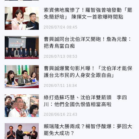
索資佛地魔慘了！羅智強曾嗆發動「罷
免簡舒培」 陳揮文一首歌曝時間點
2026/07/24 08:45
曹興誠同台沈伯洋又開砲！詹為元酸：
把青鳥當白痴
2026/07/13 08:53
曹興誠爆驚句影片曝！「沈伯洋才能保
護台北市民的人身安全跟自由」
2026/07/11 16:34
綠打造蘇巧慧、沈伯洋雙箭頭 李四
川：他們全國仇恨值相當高啦
2026/06/16 21:43
賴瑞隆大勝兩成？楊智伃酸爆：夢回大
罷免大成功？