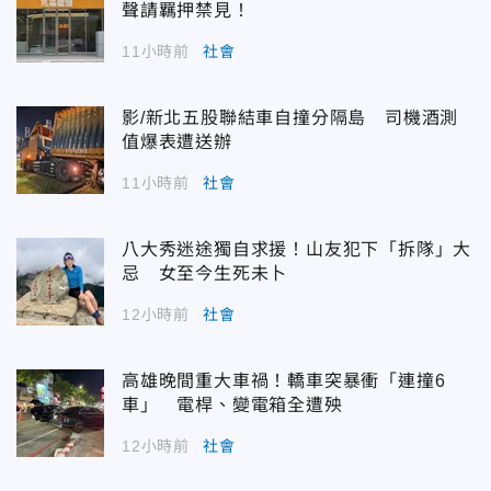
聲請羈押禁見！
11小時前
社會
影/新北五股聯結車自撞分隔島 司機酒測
值爆表遭送辦
11小時前
社會
八大秀迷途獨自求援！山友犯下「拆隊」大
忌 女至今生死未卜
12小時前
社會
高雄晚間重大車禍！轎車突暴衝「連撞6
車」 電桿、變電箱全遭殃
12小時前
社會