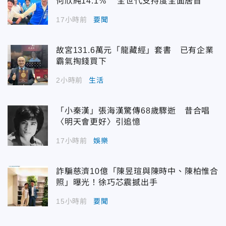
何欣純14.1% 全世代支持度全面居首
17小時前
要聞
故宮131.6萬元「龍藏經」套書 已有企業
霸氣掏錢買下
2小時前
生活
「小秦漢」張海漢驚傳68歲驟逝 昔合唱
〈明天會更好〉引追憶
17小時前
娛樂
詐騙慈濟10億「陳昱瑄與陳時中、陳柏惟合
照」曝光！徐巧芯震撼出手
15小時前
要聞