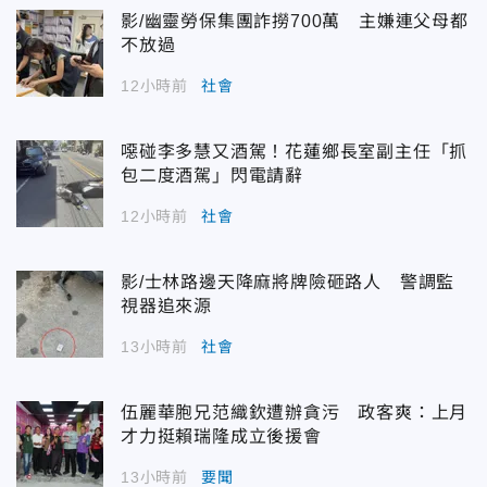
影/幽靈勞保集團詐撈700萬 主嫌連父母都
不放過
12小時前
社會
噁碰李多慧又酒駕！花蓮鄉長室副主任「抓
包二度酒駕」閃電請辭
12小時前
社會
影/士林路邊天降麻將牌險砸路人 警調監
視器追來源
13小時前
社會
伍麗華胞兄范織欽遭辦貪污 政客爽：上月
才力挺賴瑞隆成立後援會
13小時前
要聞