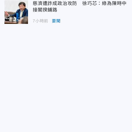
慈濟遭詐成政治攻防 徐巧芯：綠為陳時中
接閣揆鋪路
7小時前
要聞