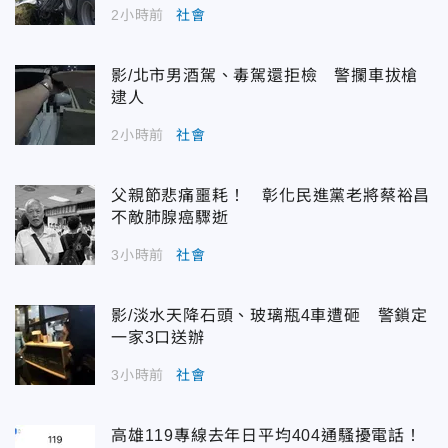
2小時前
社會
影/北市男酒駕、毒駕還拒檢 警攔車拔槍
逮人
2小時前
社會
父親節悲痛噩耗！ 彰化民進黨老將蔡裕昌
不敵肺腺癌驟逝
3小時前
社會
影/淡水天降石頭、玻璃瓶4車遭砸 警鎖定
一家3口送辦
3小時前
社會
高雄119專線去年日平均404通騷擾電話！