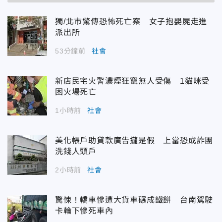
獨/北市驚傳恐怖死亡案 女子抱嬰屍走進
派出所
53分鐘前
社會
新店民宅火警濃煙狂竄無人受傷 1貓咪受
困火場死亡
1小時前
社會
美化帳戶助貸款廣告攏是假 上當恐成詐團
洗錢人頭戶
2小時前
社會
驚悚！轎車慘遭大貨車碾成鐵餅 台南駕駛
卡輪下慘死車內