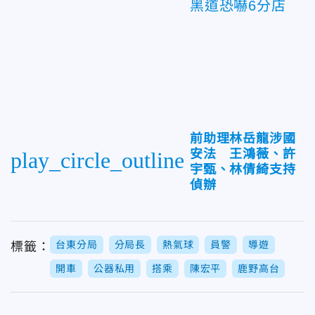
黑道恐嚇6分店
前助理林岳龍涉國
安法 王鴻薇、許
play_circle_outline
宇甄、林倩綺支持
偵辦
台東分局
分局長
熱氣球
員警
導遊
標籤：
開車
公器私用
搭乘
陳宏平
鹿野高台