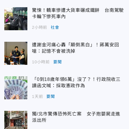
驚悚！轎車慘遭大貨車碾成鐵餅 台南駕駛
卡輪下慘死車內
2小時前
社會
遭謝金河痛心轟「顛倒黑白」！蔣萬安回
嗆：記憶不會被洗掉
10小時前
要聞
「0到18歲年領6萬」沒了？！行政院收三
讀函文喊：採取憲政作為
1天前
要聞
獨/北市驚傳恐怖死亡案 女子抱嬰屍走進
派出所