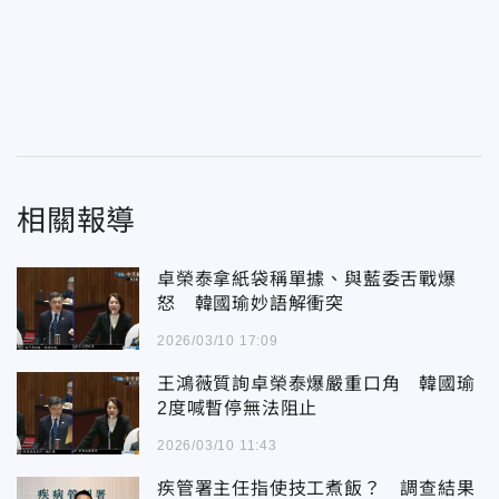
相關報導
卓榮泰拿紙袋稱單據、與藍委舌戰爆
怒 韓國瑜妙語解衝突
2026/03/10 17:09
王鴻薇質詢卓榮泰爆嚴重口角 韓國瑜
2度喊暫停無法阻止
2026/03/10 11:43
疾管署主任指使技工煮飯？ 調查結果