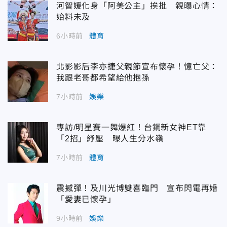
河智媛化身「阿美公主」挨批 親曝心情：
始料未及
6小時前
體育
北影影后李亦捷父親節宣布懷孕！憶亡父：
我跟老哥都希望給他抱孫
7小時前
娛樂
專訪/明星賽一舞爆紅！台鋼新女神ET靠
「2招」紓壓 曝人生分水嶺
7小時前
體育
震撼彈！及川光博雙喜臨門 宣布閃電再婚
「愛妻已懷孕」
9小時前
娛樂