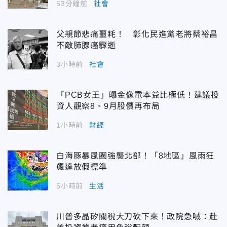
53分鐘前
社會
父親節悲痛噩耗！ 彰化民進黨老將蔡裕昌
不敵肺腺癌驟逝
3小時前
社會
「PCB女王」曝金像電本益比極低！建議投
資人觀察8、9月股價再布局
1小時前
財經
白海豚暴風圈強襲北部！「8地區」風雨狂
飆達放假標準
5小時前
生活
川普多晶矽關稅大刀砍下來！政院急喊：赴