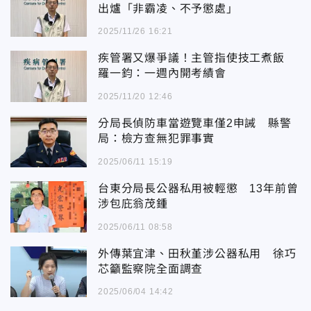
出爐「非霸凌、不予懲處」
2025/11/26 16:21
疾管署又爆爭議！主管指使技工煮飯
羅一鈞：一週內開考績會
2025/11/20 12:46
分局長偵防車當遊覽車僅2申誡 縣警
局：檢方查無犯罪事實
2025/06/11 15:19
台東分局長公器私用被輕懲 13年前曾
涉包庇翁茂鍾
2025/06/11 08:58
外傳葉宜津、田秋堇涉公器私用 徐巧
芯籲監察院全面調查
2025/06/04 14:42