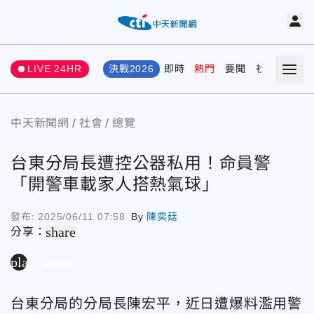
LIVE 24HR
決戰2026
即時
熱門
要聞
社會
娛樂
中天新聞網
社會
總覽
台東分局長遭控公器私用！命員警
「開警車載家人搭熱氣球」
發布:
2025/06/11 07:58
By
陳奕廷
share
分享：
play_arrow
台東分局的分局長陳宏平，近日遭爆料濫用警