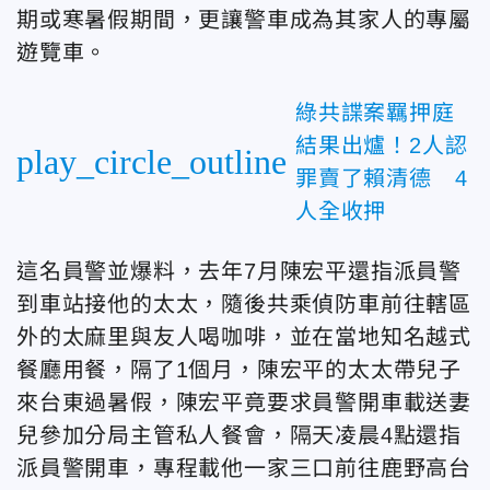
期或寒暑假期間，更讓警車成為其家人的專屬
遊覽車。
綠共諜案羈押庭
結果出爐！2人認
play_circle_outline
罪賣了賴清德 4
人全收押
這名員警並爆料，去年7月陳宏平還指派員警
到車站接他的太太，隨後共乘偵防車前往轄區
外的太麻里與友人喝咖啡，並在當地知名越式
餐廳用餐，隔了1個月，陳宏平的太太帶兒子
來台東過暑假，陳宏平竟要求員警開車載送妻
兒參加分局主管私人餐會，隔天凌晨4點還指
派員警開車，專程載他一家三口前往鹿野高台