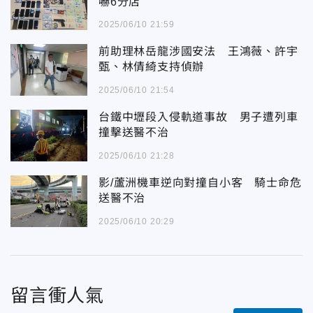
嚇6分店
2025/06/10 21:59
前助理林岳龍涉國安法 王鴻薇、許宇
甄、林倩綺支持偵辦
2025/06/10 21:54
台鐵中壢段入侵軌道事故 男子遭列車
撞擊送醫不治
2025/06/10 21:28
影/蘆洲機車逆向對撞自小客 騎士命危
送醫不治
2025/06/10 20:29
留言衝人氣