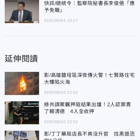
快訊/總統令：監察院秘書長李俊俋「應
予免職」
2025/06/04 10:27
延伸閱讀
影/高雄鹽埕區深夜傳火警！七賢路住宅
大樓陷火海
2025/06/10 22:42
綠共諜案羈押庭結果出爐！2人認罪賣
了賴清德 4人全收押
2025/06/10 22:32
影/丁丁藥局店長不爽沒升官 找黑道恐