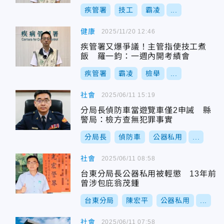
疾管署
技工
霸凌
...
健康
2025/11/20 12:46
疾管署又爆爭議！主管指使技工煮
飯 羅一鈞：一週內開考績會
疾管署
霸凌
檢舉
...
社會
2025/06/11 15:19
分局長偵防車當遊覽車僅2申誡 縣
警局：檢方查無犯罪事實
分局長
偵防車
公器私用
...
社會
2025/06/11 08:58
台東分局長公器私用被輕懲 13年前
曾涉包庇翁茂鍾
台東分局
陳宏平
公器私用
...
社會
2025/06/11 07:58