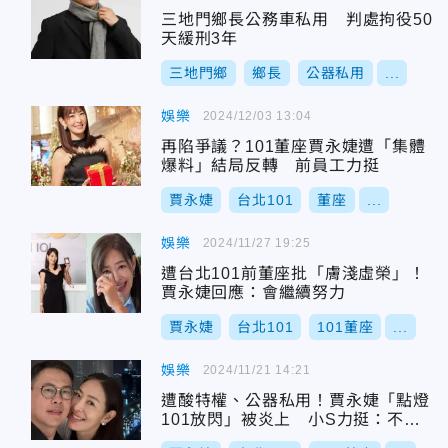
三地門鄉長公務車私用 判處拘役50
天緩刑3年
三地門鄉
鄉長
公器私用
...
娛樂
2024/12/03 13:04
再陷爭議？101董座賈永婕遭「集體
爆料」結局反轉 前員工力挺
賈永婕
台北101
董座
...
娛樂
2024/11/27 19:25
遭台北101前董座批「膚淺虛榮」！
賈永婕回應：會繼續努力
賈永婕
台北101
101董座
...
娛樂
2024/11/21 14:21
遭酸特權、公器私用！賈永婕「點燈
101放閃」被炎上 小S力挺：不懂
的人I’m sorry