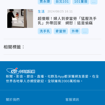
賈永婕
台北101
101董座
...
生活
2024/08/25 16:11
超傻眼！婦人到麥當勞「猛壓洗手
乳」外帶回家 網怒：這是偷竊
洗手乳
麥當勞
外帶
...
相關標籤：
新聞、影音、節目、直播、社群及App都深獲網友喜愛，在全
世界各地華人亦頗受歡迎，全球擁有2000萬粉絲。
關於我們
客服資訊