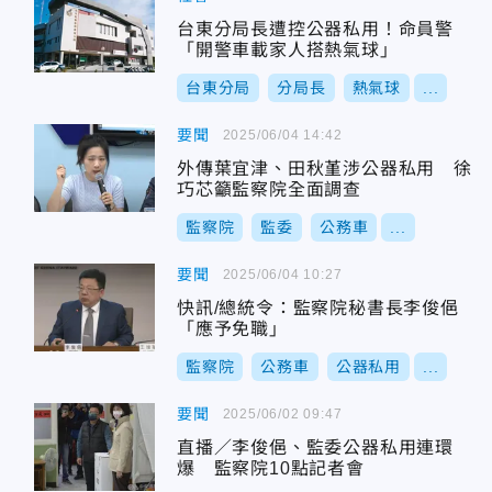
台東分局長遭控公器私用！命員警
「開警車載家人搭熱氣球」
台東分局
分局長
熱氣球
...
要聞
2025/06/04 14:42
外傳葉宜津、田秋堇涉公器私用 徐
巧芯籲監察院全面調查
監察院
監委
公務車
...
要聞
2025/06/04 10:27
快訊/總統令：監察院秘書長李俊俋
「應予免職」
監察院
公務車
公器私用
...
要聞
2025/06/02 09:47
直播／李俊俋、監委公器私用連環
爆 監察院10點記者會