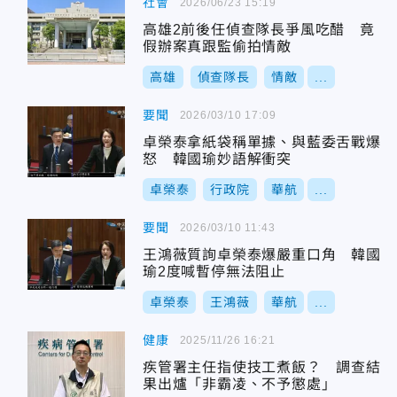
社會
2026/06/23 15:19
高雄2前後任偵查隊長爭風吃醋 竟
假辦案真跟監偷拍情敵
高雄
偵查隊長
情敵
...
要聞
2026/03/10 17:09
卓榮泰拿紙袋稱單據、與藍委舌戰爆
怒 韓國瑜妙語解衝突
卓榮泰
行政院
華航
...
要聞
2026/03/10 11:43
王鴻薇質詢卓榮泰爆嚴重口角 韓國
瑜2度喊暫停無法阻止
卓榮泰
王鴻薇
華航
...
健康
2025/11/26 16:21
疾管署主任指使技工煮飯？ 調查結
果出爐「非霸凌、不予懲處」