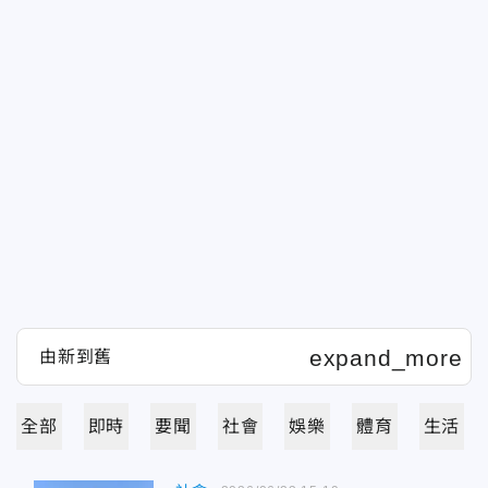
全部
即時
要聞
社會
娛樂
體育
生活