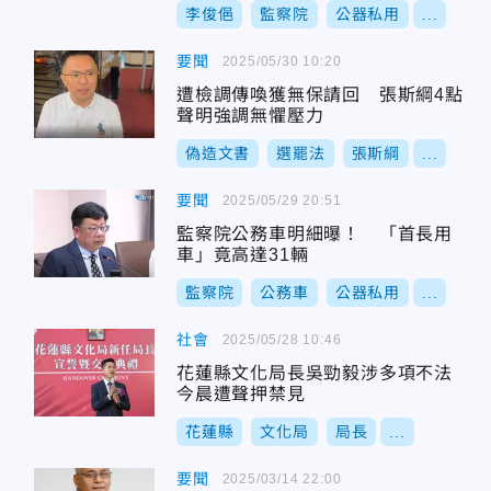
李俊俋
監察院
公器私用
...
要聞
2025/05/30 10:20
遭檢調傳喚獲無保請回 張斯綱4點
聲明強調無懼壓力
偽造文書
選罷法
張斯綱
...
要聞
2025/05/29 20:51
監察院公務車明細曝！ 「首長用
車」竟高達31輛
監察院
公務車
公器私用
...
社會
2025/05/28 10:46
花蓮縣文化局長吳勁毅涉多項不法
今晨遭聲押禁見
花蓮縣
文化局
局長
...
要聞
2025/03/14 22:00