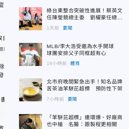
盜
綠台東整合突破性進展！蔡英文
任陳瑩競總主委 劉櫂豪任總幹
事
1天前
要聞
MLB/李大浩受邀為水手開球
恩臉書）
球團安排父子同框超有心
18小時前
體育
除
發
北市府晚間緊急出手！知名品牌
苦茶油苯駢芘超標 預防性下架
7小時前
要聞
「苯駢芘超標」連環爆、好廠商
也中槍 名醫：跟製程更相關
敢