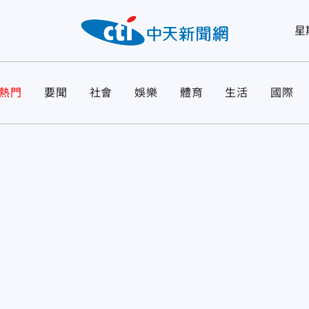
星
熱門
要聞
社會
娛樂
體育
生活
國際