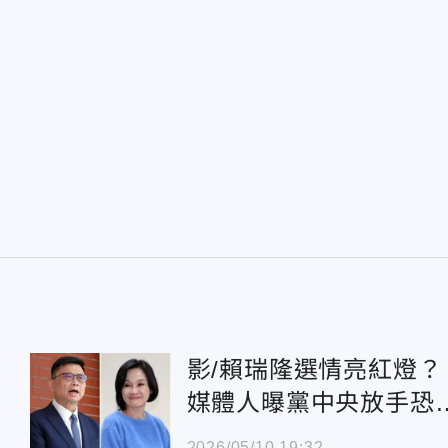
影/賴瑞隆選情亮紅燈？
媒體人曝黨中央放手恐
「GG」：柯志恩氣勢
2026/05/10 19:32