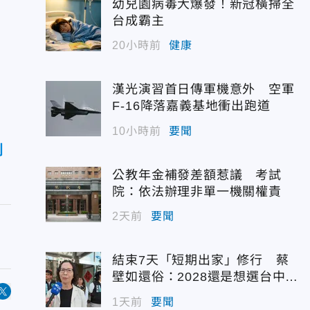
幼兒園病毒大爆發！新冠橫掃全
台成霸主
20小時前
健康
漢光演習首日傳軍機意外 空軍
F-16降落嘉義基地衝出跑道
10小時前
要聞
刑
公教年金補發差額惹議 考試
院：依法辦理非單一機關權責
2天前
要聞
結束7天「短期出家」修行 蔡
壁如還俗：2028還是想選台中立
委
1天前
要聞