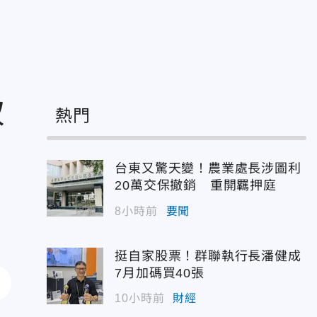
致
熱門
台東又驚天變！農業處長涉圖利
20萬交保撤銷 重開羈押庭
8小時前
要聞
挺自家股票！群聯執行長潘健成
7月加碼買40張
10小時前
財經