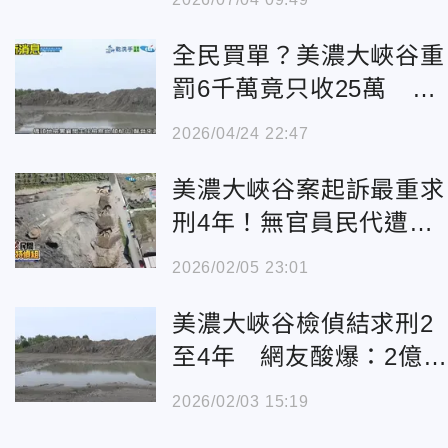
全民買單？美濃大峽谷重
罰6千萬竟只收25萬 高
市府：逾期移送強制執行
2026/04/24 22:47
美濃大峽谷案起訴最重求
刑4年！無官員民代遭訴
網友炸鍋喊「政黨輪替」
2026/02/05 23:01
美濃大峽谷檢偵結求刑2
至4年 網友酸爆：2億關
4年划算啦
2026/02/03 15:19