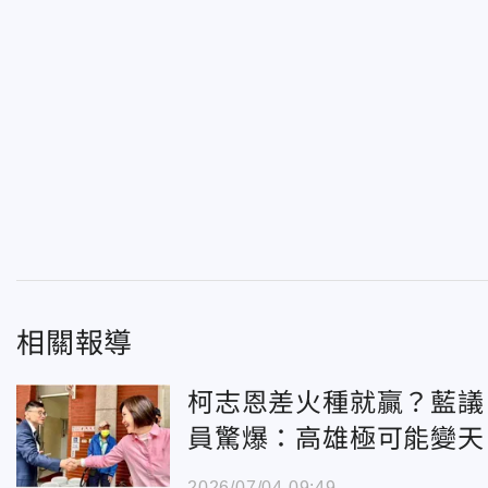
相關報導
柯志恩差火種就贏？藍議
員驚爆：高雄極可能變天
2026/07/04 09:49