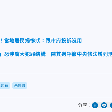
上！當地居民揭慘狀：跟市府投訴沒用
谷」恐涉龐大犯罪結構 陳其邁呼籲中央修法增列
採砂石
朱信強
分享：