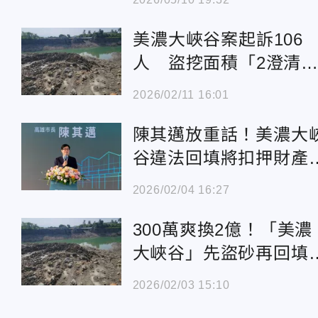
超
美濃大峽谷案起訴106
人 盜挖面積「2澄清
棒球場」
2026/02/11 16:01
陳其邁放重話！美濃大
谷違法回填將扣押財
高雄土方處理無虞
2026/02/04 16:27
300萬爽換2億！「美濃
大峽谷」先盜砂再回
犯罪過程曝
2026/02/03 15:10