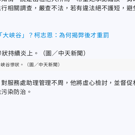
進行相關調查，嚴查不法，若有違法絕不護短，避
「大峽谷」？柯志恩：為何揭弊後才重罰
大峽谷慘狀。（圖／中天新聞）
，對服務處助理管理不周，他將虛心檢討，並督促
地污染防治。