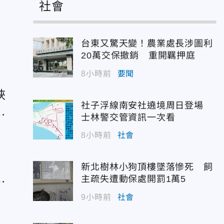
社會
湖
台東又驚天變！農業處長涉圖利
20萬交保撤銷 重開羈押庭
8小時前
要聞
峽
社子浮線南安社遶境周日登場
產
士林警交管資訊一次看
8小時前
社會
新北樹林小狗頂樓墜落慘死 飼
填
主疏失遭動保處開罰1萬5
9小時前
社會