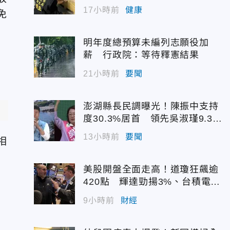
17小時前
健康
免
明年度總預算未編列志願役加
薪 行政院：等待釋憲結果
21小時前
要聞
澎湖縣長民調曝光！陳振中支持
度30.3%居首 領先吳淑瑾9.3個
百分點
13小時前
要聞
相
美股開盤全面走高！道瓊狂飆逾
420點 輝達勁揚3%、台積電A
DR續強
9小時前
財經