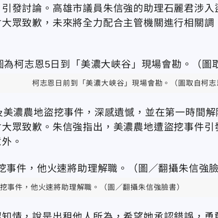
，引發討論。高雄市議員朱信強的助理石麗君涉入
會大眾致歉，未來將全力配合主管機關進行相關調
柯志恩日前到「美濃大峽谷」現場會勘。（圖取自柯志
及美濃農地盜挖事件，深感遺憾，並在第一時間解
會大眾致歉。朱信強指出，美濃農地遭盜挖事件引
意外。
挖事件，他火速將助理解職。（圖／翻攝朱信強臉書）
認知情，說是出租他人所為，希望她承認錯誤，勇