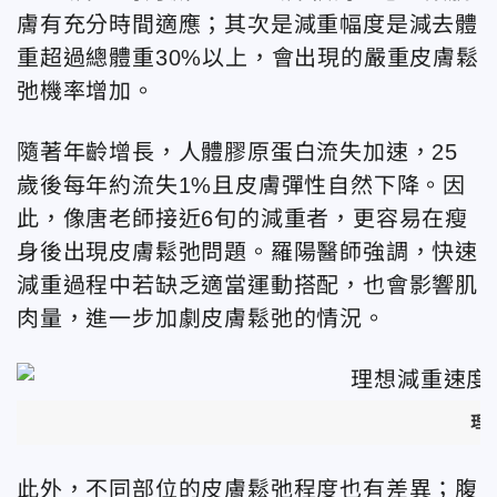
膚有充分時間適應；其次是減重幅度是減去體
重超過總體重30%以上，會出現的嚴重皮膚鬆
弛機率增加。
隨著年齡增長，人體膠原蛋白流失加速，25
歲後每年約流失1%且皮膚彈性自然下降。因
此，像唐老師接近6旬的減重者，更容易在瘦
身後出現皮膚鬆弛問題。羅陽醫師強調，快速
減重過程中若缺乏適當運動搭配，也會影響肌
肉量，進一步加劇皮膚鬆弛的情況。
理
此外，不同部位的皮膚鬆弛程度也有差異；腹