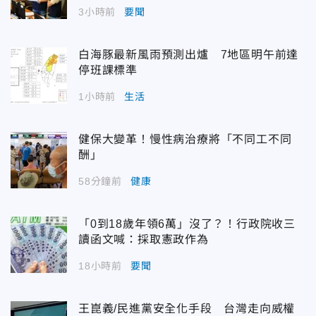
3小時前
要聞
白海豚最新風雨預測出爐 7地區明午前達
停班課標準
1小時前
生活
健保大變革！慢性病治療將「不同工不同
酬」
58分鐘前
健康
「0到18歲年領6萬」沒了？！行政院收三
讀函文喊：採取憲政作為
18小時前
要聞
王崑義/民進黨安全化手段 台灣走向威權