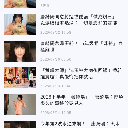
2天前
唐綺陽同意將過世愛貓「做成鑽石」
忍淚曝相處點滴：一切是最好的安排
2026/08/02 16:58
唐綺陽悲曝噩耗！15年愛貓「咪將」血
栓離世
2026/07/29 08:56
「荒謬大師」沈玉琳大病後回歸！潘若
迪竟嗆：真後悔把你救活
2026/07/03 10:40
2026下半年「陰轉陽」 唐綺陽：悶燒
很久的事終於要見人
2026/06/24 10:05
今年第2波水逆來襲！ 唐綺陽：火木