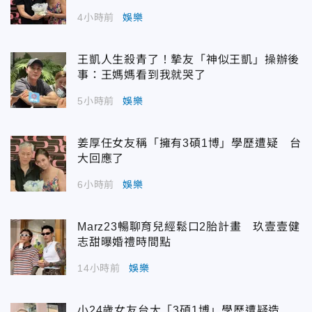
4小時前
娛樂
王凱人生殺青了！摯友「神似王凱」操辦後
事：王媽媽看到我就哭了
5小時前
娛樂
姜厚任女友稱「擁有3碩1博」學歷遭疑 台
大回應了
6小時前
娛樂
Marz23暢聊育兒經鬆口2胎計畫 玖壹壹健
志甜曝婚禮時間點
14小時前
娛樂
小24歲女友台大「3碩1博」學歷遭疑造