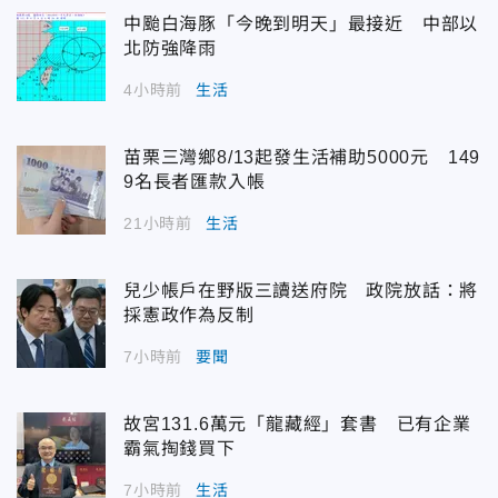
中颱白海豚「今晚到明天」最接近 中部以
北防強降雨
4小時前
生活
苗栗三灣鄉8/13起發生活補助5000元 149
9名長者匯款入帳
21小時前
生活
兒少帳戶在野版三讀送府院 政院放話：將
採憲政作為反制
7小時前
要聞
故宮131.6萬元「龍藏經」套書 已有企業
霸氣掏錢買下
7小時前
生活