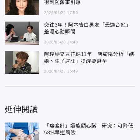
衝刺防舊事引爆
2026/06/22 17:50
交往3年！阿本告白男友「最適合他」
羞曝心動瞬間
2026/05/28 14:48
阿璞穩交豆花妹11年 唐綺陽分析「結
婚、生子運旺」提醒要避孕
2026/04/23 16:49
延伸閱讀
「瘦瘦針」還能顧心臟！研究：可降低
58%早逝風險