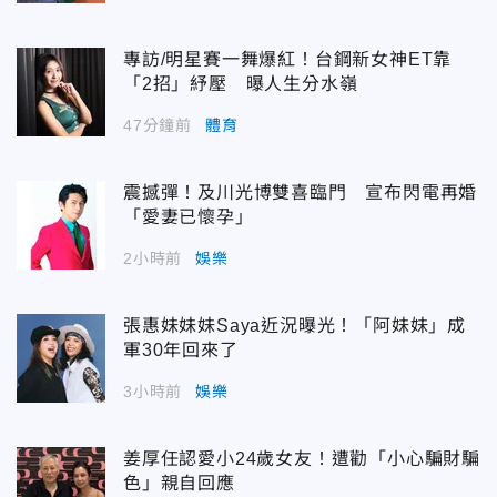
專訪/明星賽一舞爆紅！台鋼新女神ET靠
「2招」紓壓 曝人生分水嶺
47分鐘前
體育
震撼彈！及川光博雙喜臨門 宣布閃電再婚
「愛妻已懷孕」
2小時前
娛樂
張惠妹妹妹Saya近況曝光！「阿妹妹」成
軍30年回來了
3小時前
娛樂
姜厚任認愛小24歲女友！遭勸「小心騙財騙
色」親自回應