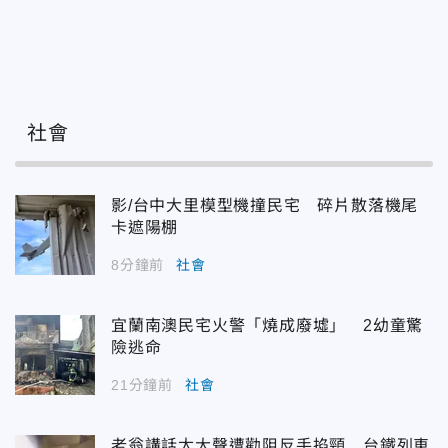
社會
影/台中大里模型機撞民宅 碎片散落機尾
卡遮陽棚
8分鐘前
社會
宜蘭南澳民宅火警「燒成廢墟」 2幼童驚
險逃命
21分鐘前
社會
老翁講話太大聲遭勸阻反手掐頸 台鐵列車