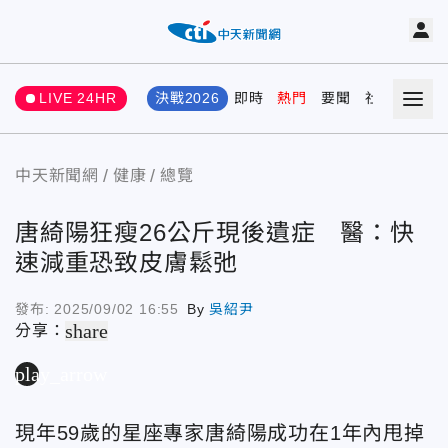
LIVE 24HR
決戰2026
即時
熱門
要聞
社會
娛樂
中天新聞網
健康
總覽
唐綺陽狂瘦26公斤現後遺症 醫：快
速減重恐致皮膚鬆弛
發布:
2025/09/02 16:55
By
吳紹尹
share
分享：
play_arrow
現年59歲的星座專家唐綺陽成功在1年內甩掉