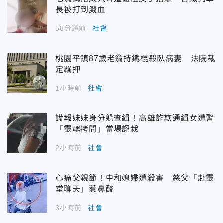
長被打到濺血
58分鐘前
社會
桃園平鎮87歲老翁持鐵棍殺臥病妻 法院裁
定羈押
1小時前
社會
謊報妹妹身分躲查緝！高雄詐欺通緝女遭警
「靈魂拷問」當場認栽
2小時前
社會
心痛父親節！中和媳婦遭殺害 慈父「赴靈
堂聊天」惹鼻酸
3小時前
社會