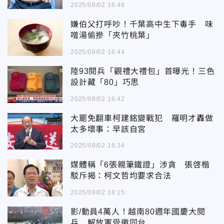
2025/09/02 16:48
嫌伯父打呼吵！千葉高中生下毒手 味
噌湯偷摻「夾竹桃葉」
2025/09/02 16:44
陸93閱兵「觀禮大禮包」首曝光！三色
設計藏「80」巧思
2025/09/02 16:42
大罷免翻車柯建銘變戰犯 羅明才轟做
太多壞事：早該自宮
2025/09/02 16:34
媒體稱「6張親筆鐵證」涉貪 張啓楷
駁斥揭：柯文哲均要求合法
2025/09/02 16:15
影/動員4萬人！越南80週年國慶大閱
兵 解放軍受邀同台