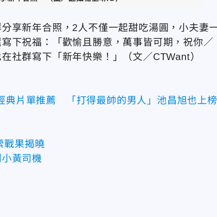
分享新年合照，2人不僅一起甜吃湯圓，小夫妻
還寫下祝福：「歡愉且勝意，萬事皆可期，祝你／
也在社群寫下「新年快樂！」
（文／CTWant）
部經典片單推薦 「打得最帥的男人」池昌旭也上
縈戰果揭曉
到小黃司機