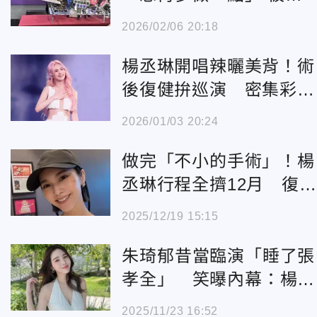
楊丞琳尬回：這個私下聊
2026/02/06 20:18
楊丞琳開唱辣曬美背！術
後復健拚巡演 密集彩排
3個月狂掉4公斤
2026/01/03 20:24
做完「不小的手術」！楊
丞琳行程全擠12月 復工
狀態曝光
2025/12/19 15:15
朱琦郁昔當臨演「睡了張
孝全」 笑曝內幕：楊丞
琳也在
2025/11/23 16:52