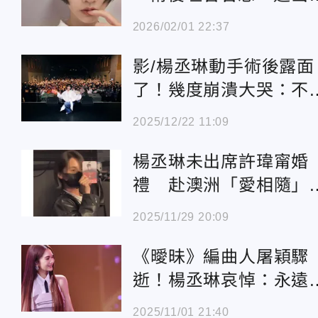
藝圈」
2026/02/01 22:37
影/楊丞琳動手術後露面
了！幾度崩潰大哭：不
勉強自己
2025/12/22 11:09
楊丞琳未出席許瑋甯婚
禮 赴澳洲「愛相隨」
榮浩近況曝
2025/11/29 20:09
《曖昧》編曲人屠穎驟
逝！楊丞琳哀悼：永遠
念屠穎老師
2025/11/01 21:40