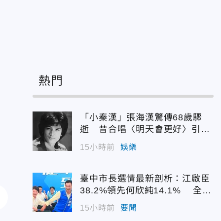
熱門
「小秦漢」張海漢驚傳68歲驟
逝 昔合唱〈明天會更好〉引追
憶
15小時前
娛樂
臺中市長選情最新剖析：江啟臣
38.2%領先何欣純14.1% 全世
代支持度全面居首
15小時前
要聞