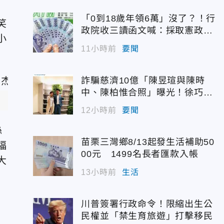
「0到18歲年領6萬」沒了？！行
笑
政院收三讀函文喊：採取憲政作
小
為
11小時前
要聞
詐騙慈濟10億「陳昱瑄與陳時
中、陳柏惟合照」曝光！徐巧芯
震撼出手
12小時前
要聞
絲
苗栗三灣鄉8/13起發生活補助50
福
00元 1499名長者匯款入帳
大
13小時前
生活
川普簽署行政命令！限縮出生公
民權並「禁生育旅遊」打擊移民