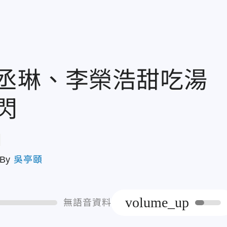
丞琳、李榮浩甜吃湯
閃
章
By
吳亭頤
volume_up
無語音資料