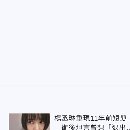
楊丞琳重現11年前短髮
術後坦言曾想「退出