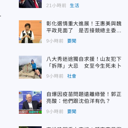
21小時前
生活
一
彰化選情重大進展！王惠美與魏
平政見面了 是否接競總主委態
度曝光
9小時前
要聞
榜
八大秀迷途獨自求援！山友犯下
「拆隊」大忌 女至今生死未卜
9小時前
社會
自爆因疫苗問題遠離綠營！郭正
亮酸：他們跟沈伯洋有仇？
9小時前
要聞