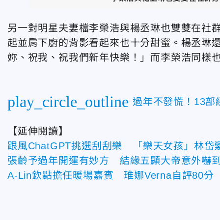
另一對明星夫妻檔李榮浩與楊丞琳也雙雙在社群
起並肩下廚的背影看起來也十分甜蜜。楊丞琳
妳、祝我、祝我們新年快樂！」而李榮浩同樣
play_circle_outline
過年不發慌！13
【延伸閱讀】
跟風ChatGPT挑選刮刮樂 「樂天女孩」林岱
張齡予過年開運有妙方 結緣五顯大帝意外嚇
A-Lin欽點擔任暖場嘉賓 琟娜Verna自評80分