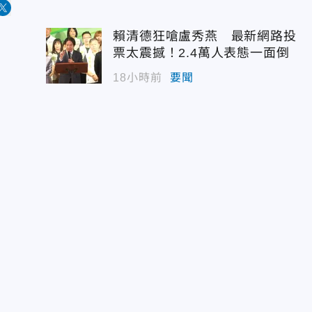
賴清德狂嗆盧秀燕 最新網路投
票太震撼！2.4萬人表態一面倒
18小時前
要聞