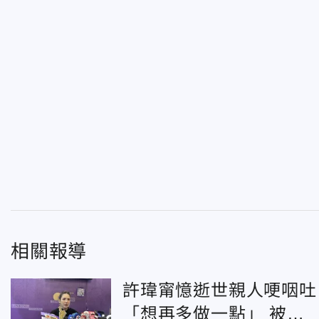
相關報導
許瑋甯憶逝世親人哽咽吐
「想再多做一點」 被問