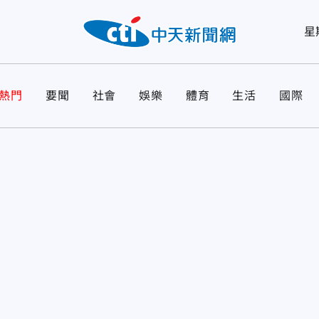
星
熱門
要聞
社會
娛樂
體育
生活
國際