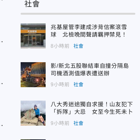
社會
兆基屋管李建成涉背信案滾雪
球 北檢晚間聲請羈押禁見！
再
8小時前
社會
影/新北五股聯結車自撞分隔島
司機酒測值爆表遭送辦
李
9小時前
社會
八大秀迷途獨自求援！山友犯下
「拆隊」大忌 女至今生死未卜
懷
9小時前
社會