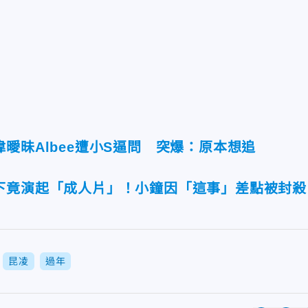
曖昧Albee遭小S逼問 突爆：原本想追
下竟演起「成人片」！小鐘因「這事」差點被封殺
昆凌
過年