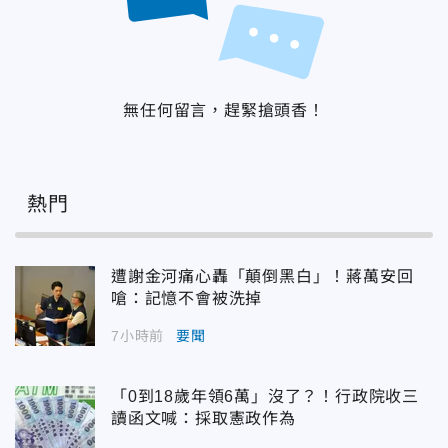
無任何留言，趕緊搶頭香！
熱門
遭謝金河痛心轟「顛倒黑白」！蔣萬安回
嗆：記憶不會被洗掉
7小時前
要聞
「0到18歲年領6萬」沒了？！行政院收三
讀函文喊：採取憲政作為