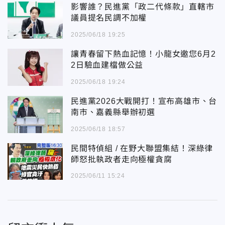
影響誰？民進黨「政二代條款」直轄市
議員提名民調不加權
2025/06/18 19:25
讓青春留下熱血記憶！小龍女邀您6月2
2日驗血建檔做公益
2025/06/18 19:24
民進黨2026大戰開打！宣布高雄市、台
南市、嘉義縣舉辦初選
2025/06/18 18:57
民間特偵組 / 在野大聯盟集結！深綠律
師怒批執政者走向極權貪腐
2025/06/11 15:24