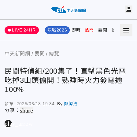
LIVE 24HR
決戰2026
即時
熱門
要聞
社會
娛樂
中天新聞網
要聞
總覽
民間特偵組/200集了！直擊黑色光電
吃掉3山頭偷開！熟睡時火力發電逾
100%
發布:
2025/06/18 19:34
By
鄭緯浩
share
分享：
play_arrow