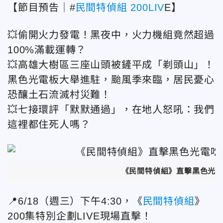
【節目預告｜
#
民間特偵組
200LIV
E
】
💥
偷開火力發電！黑夜中，火力機組竟然超過
100%
滿載運轉？
💥
高雄大樹區三座山頭被鏟平成「剃頭山」！
黑色光電板大舉進駐，颱風季來臨，居民憂心
恐釀土石流滅村災難！
💥
七接環評「默默通過」，在地人怒吼：我們
這裡都住死人嗎？
《民間特偵組》直擊黑色光電
📍6/18
（週三）下午
4:30
，《
民間特偵組
》
200
集特別企劃
LIVE
現場直擊！