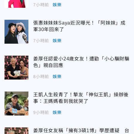
7小時前
娛樂
張惠妹妹妹Saya近況曝光！「阿妹妹」成
軍30年回來了
7小時前
娛樂
姜厚任認愛小24歲女友！遭勸「小心騙財騙
色」親自回應
8小時前
娛樂
王凱人生殺青了！摯友「神似王凱」操辦後
事：王媽媽看到我就哭了
9小時前
娛樂
姜厚任女友稱「擁有3碩1博」學歷遭疑 台