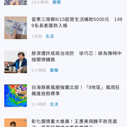
23小時前
要聞
苗栗三灣鄉8/13起發生活補助5000元 149
9名長者匯款入帳
1天前
生活
慈濟遭詐成政治攻防 徐巧芯：綠為陳時中
接閣揆鋪路
5小時前
要聞
白海豚暴風圈強襲北部！「8地區」風雨狂
飆達放假標準
2小時前
生活
彰化選情重大進展！王惠美與魏平政見面