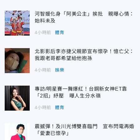
河智媛化身「阿美公主」挨批 親曝心情：
始料未及
4小時前
體育
北影影后李亦捷父親節宣布懷孕！憶亡父：
我跟老哥都希望給他抱孫
4小時前
娛樂
專訪/明星賽一舞爆紅！台鋼新女神ET靠
「2招」紓壓 曝人生分水嶺
4小時前
體育
震撼彈！及川光博雙喜臨門 宣布閃電再婚
「愛妻已懷孕」