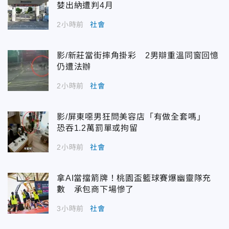
婪出納遭判4月
2小時前
社會
影/新莊當街摔角掛彩 2男辯重溫同窗回憶
仍遭法辦
2小時前
社會
影/屏東噁男狂問美容店「有做全套嗎」
恐吞1.2萬罰單或拘留
2小時前
社會
拿AI當擋箭牌！桃園盃籃球賽爆幽靈隊充
數 承包商下場慘了
3小時前
社會