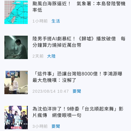
颱風白海豚逼近！ 氣象署：本島發陸警機
率低
1小時前
生活
陸男手搓AI劇暴紅！《歸墟》播放破億 每
分鐘算力燒掉近萬台幣
2天前
大陸
「這件事」恐讓台灣賠8000億！李鴻源曝
最大危機嘆：沒解了
2023/08/14 10:47
要聞
為沈伯洋拚了！9綠委「台北順起來舞」影
片瘋傳 網傻眼噴一句
3小時前
要聞