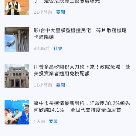
了 是否接競總主委態度曝光
21小時前
要聞
影/台中大里模型機撞民宅 碎片散落機尾
卡遮陽棚
4小時前
社會
川普多晶矽關稅大刀砍下來！政院急喊：赴
美投資業者適用免稅配額
11小時前
要聞
臺中市長選情最新剖析：江啟臣38.2%領先
何欣純14.1% 全世代支持度全面居首
1天前
要聞