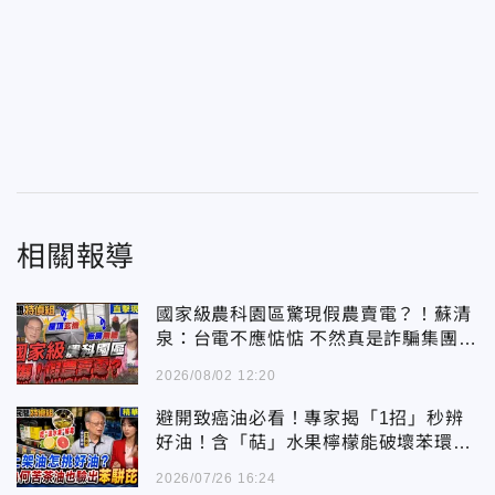
相關報導
國家級農科園區驚現假農賣電？！蘇清
泉：台電不應惦惦 不然真是詐騙集團一
樣
2026/08/02 12:20
避開致癌油必看！專家揭「1招」秒辨
好油！含「萜」水果檸檬能破壞苯環解
毒
2026/07/26 16:24