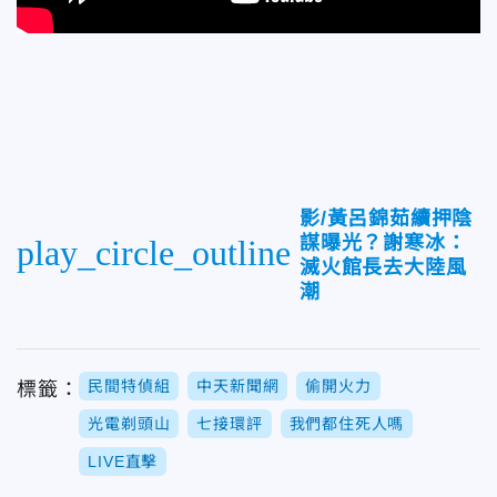
影/黃呂錦茹續押陰
謀曝光？謝寒冰：
play_circle_outline
滅火館長去大陸風
潮
民間特偵組
中天新聞網
偷開火力
標籤：
光電剃頭山
七接環評
我們都住死人嗎
LIVE直擊