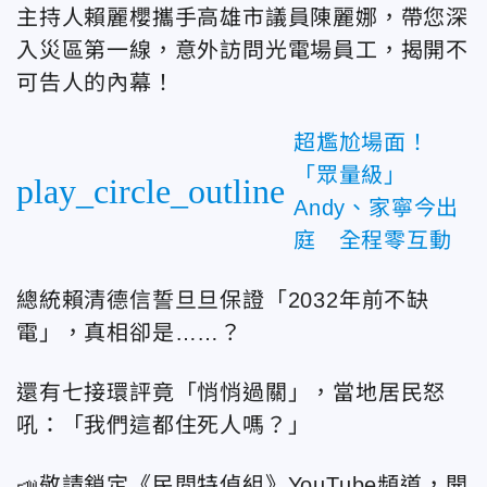
主持人賴麗櫻攜手高雄市議員陳麗娜，帶您深
入災區第一線，意外訪問光電場員工，揭開不
可告人的內幕！
超尷尬場面！
「眾量級」
play_circle_outline
Andy、家寧今出
庭 全程零互動
總統賴清德信誓旦旦保證「
2032
年前不缺
電」，真相卻是
……
？
還有七接環評竟「悄悄過關」，當地居民怒
吼：「我們這都住死人嗎？」
📣
敬請鎖定《民間特偵組》
YouTube
頻道，開