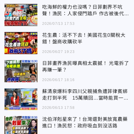
吃海鮮的權力也沒嗎？日菲劃界不吭
聲！漁民：人家侵門踏戶 作古被後代唾
棄
2026/07/13 17:53
花生農：活不下去！美國花生0關稅大
錯！盤商收購砍半
2026/06/27 19:23
日菲畫界漁民曝真相太震撼！ 光電拆了
再賺一筆？
2026/06/17 18:16
蘇清泉爆料李四川父親捕魚遭菲律賓綁
走打到半死 15萬贖回…當時能買一棟
房！舊傷復發英年早逝
2026/06/13 17:58
沈伯洋剋星來了！台灣還對美放寬農藥
進口！漁民怒：政府吸血到沒活路