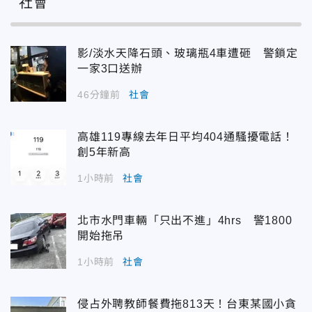
社會
影/淡水天降石頭、玻璃瓶4車遭砸 警鎖定
一家3口送辦
46分鐘前
社會
高雄119專線去年日平均404通騷擾電話！
創5年新高
1小時前
社會
北市水門車輛「只出不進」4hrs 警1800
開始拖吊
1小時前
社會
侵占外聘教師餐費拖813天！台東某國小貪