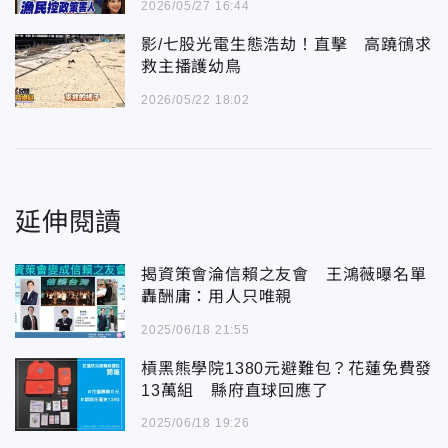
2026/05/27 16:44
影/七股光電生態浩劫！直擊 高蹺鴴求
救主播護幼鳥
2026/05/22 18:02
延伸閱讀
揭資策會淪信賴之友會 王鴻薇曝名單
轟酬庸：用人只唯親
2025/06/18 21:55
槓黑熊學院1380元避難包？花蓮免費發
13萬組 縣府直球回應了
2025/06/18 19:26