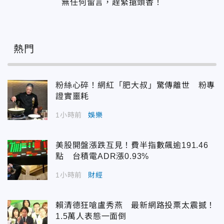
無任何留言，趕緊搶頭香！
熱門
粉絲心碎！網紅「肥大叔」驚傳離世 粉專
證實噩耗
1小時前
娛樂
美股開盤漲跌互見！費半指數飆逾191.46
點 台積電ADR漲0.93%
1小時前
財經
賴清德狂嗆盧秀燕 最新網路投票太震撼！
1.5萬人表態一面倒