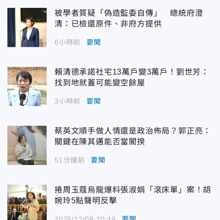
被學者質疑「偽造監委自傳」 總統府澄
清：已檢還原件、非府方提供
6小時前
要聞
賴清德承諾社宅13萬戶變3萬戶！劉世芳：
找到地就蓋可能變空餘屋
3小時前
要聞
蔡英文順手做人情還是政治佈局？郭正亮：
關鍵在陳其邁能否當閣揆
51分鐘前
要聞
捲周玉蔻烏龍爆料張淑娟「滾床單」案！胡
婉玲5點聲明反擊
2025/12/09 20:49
要聞