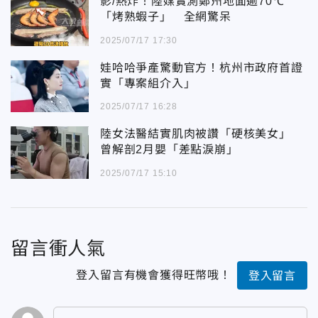
影/熱炸！陸媒實測鄭州地面逾70℃
「烤熟蝦子」 全網驚呆
2025/07/17 17:30
娃哈哈爭產驚動官方！杭州市政府首證
實「專案組介入」
2025/07/17 16:28
陸女法醫結實肌肉被讚「硬核美女」
曾解剖2月嬰「差點淚崩」
2025/07/17 15:10
留言衝人氣
登入留言有機會獲得旺幣哦！
登入留言