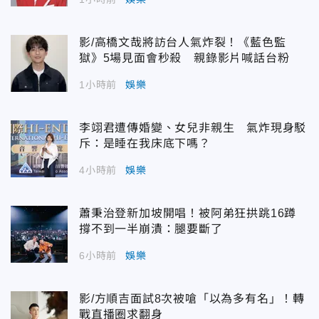
影/高橋文哉將訪台人氣炸裂！《藍色監
獄》5場見面會秒殺 親錄影片喊話台粉
1小時前
娛樂
李翊君遭傳婚變、女兒非親生 氣炸現身駁
斥：是睡在我床底下嗎？
4小時前
娛樂
蕭秉治登新加坡開唱！被阿弟狂拱跳16蹲
撐不到一半崩潰：腿要斷了
6小時前
娛樂
影/方順吉面試8次被嗆「以為多有名」！轉
戰直播圈求翻身