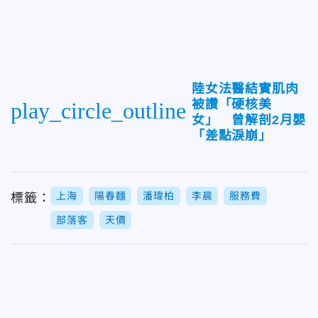
陸女法醫結實肌肉
被讚「硬核美
play_circle_outline
女」 曾解剖2月嬰
「差點淚崩」
上海
陽春麵
潘瑋柏
李晨
服務費
標籤：
部落客
天價