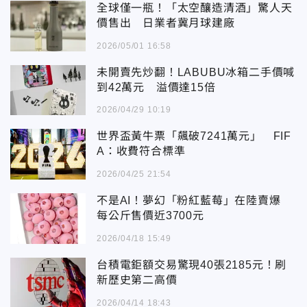
全球僅一瓶！「太空釀造清酒」驚人天
價售出 日業者冀月球建廠
2026/05/01 16:58
未開賣先炒翻！LABUBU冰箱二手價喊
到42萬元 溢價達15倍
2026/04/29 10:19
世界盃黃牛票「飆破7241萬元」 FIF
A：收費符合標準
2026/04/25 21:54
不是AI！夢幻「粉紅藍莓」在陸賣爆
每公斤售價近3700元
2026/04/18 15:49
台積電鉅額交易驚現40張2185元！刷
新歷史第二高價
2026/04/14 18:43