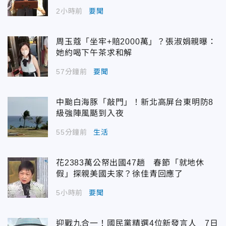
2小時前
要聞
周玉蔻「坐牢+賠2000萬」？張淑娟親曝：
她約喝下午茶求和解
57分鐘前
要聞
中颱白海豚「敲門」！新北高屏台東明防8
級強陣風颳到入夜
55分鐘前
生活
花2383萬公帑出國47趟 春節「就地休
假」探親美國夫家？徐佳青回應了
5小時前
要聞
迎戰九合一！國民黨精選4位新發言人 7日