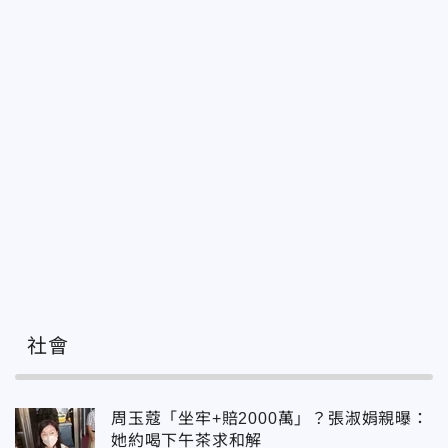
社會
周玉蔻「坐牢+賠2000萬」？張淑娟親曝：
她約喝下午茶求和解