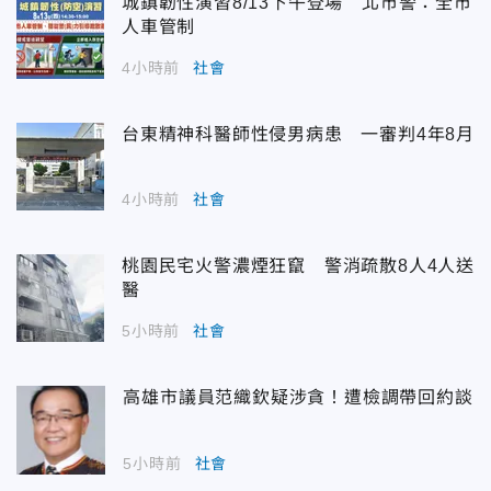
城鎮韌性演習8/13下午登場 北市警：全市
人車管制
4小時前
社會
台東精神科醫師性侵男病患 一審判4年8月
4小時前
社會
桃園民宅火警濃煙狂竄 警消疏散8人4人送
醫
5小時前
社會
高雄市議員范織欽疑涉貪！遭檢調帶回約談
5小時前
社會