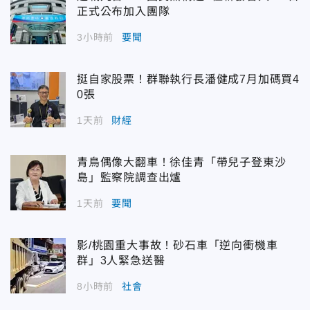
正式公布加入團隊
3小時前
要聞
挺自家股票！群聯執行長潘健成7月加碼買4
0張
1天前
財經
青鳥偶像大翻車！徐佳青「帶兒子登東沙
島」監察院調查出爐
1天前
要聞
影/桃園重大事故！砂石車「逆向衝機車
群」3人緊急送醫
8小時前
社會