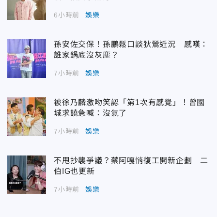
6小時前
娛樂
孫安佐交保！孫鵬鬆口談狄鶯近況 感嘆：
誰家鍋底沒灰塵？
7小時前
娛樂
被徐乃麟激吻笑認「第1次有感覺」！曾國
城求饒急喊：沒氣了
7小時前
娛樂
不甩抄襲爭議？蔡阿嘎悄復工開新企劃 二
伯IG也更新
7小時前
娛樂