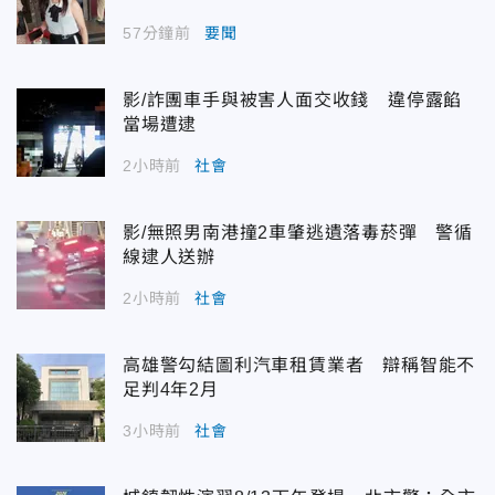
57分鐘前
要聞
影/詐團車手與被害人面交收錢 違停露餡
當場遭逮
2小時前
社會
影/無照男南港撞2車肇逃遺落毒菸彈 警循
線逮人送辦
2小時前
社會
高雄警勾結圖利汽車租賃業者 辯稱智能不
足判4年2月
3小時前
社會