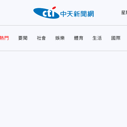
星
熱門
要聞
社會
娛樂
體育
生活
國際