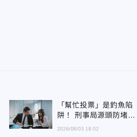
「幫忙投票」是釣魚陷
阱！ 刑事局源頭防堵 L
NE盜用月均降逾9成
2026/08/03 18:02