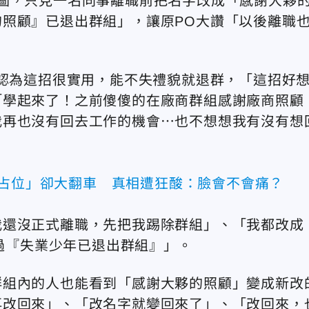
群組截圖，只見一名同事離職前把名字改成「感謝大夥
照顧』已退出群組」，讓原PO大讚「以後離職
友認為這招很實用，能不失禮貌就退群，「這招好
「學起來了！之前傻傻的在廠商群組感謝廠商照顧
我再也沒有回去工作的機會⋯也不想想我有沒有想
肉占位」卻大翻車 真相遭狂酸：臉會不會痛？
我還沒正式離職，先把我踢除群組」、「我都改成
改過『失業少年已退出群組』」。
群組內的人也能看到「感謝大夥的照顧」變成新改
再改回來」、「改名字就變回來了」、「改回來，