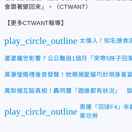
會跟著變回來」。（CTWANT）
【更多CTWANT報導】
play_circle_outline
太傷人！知名速食
婆婆離世影響？公公難過1個月「突帶5妹子回
黃瀞瑩婚禮後首發聲！她親揭愛貓巧妙現身喜宴 
鳳梨揭互毆真相！轟罔腰「跟誰都有狀況」 
奧運「羽球F4」年
play_circle_outline
業功勞