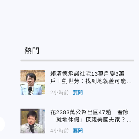
人
熱門
賴清德承諾社宅13萬戶變3萬
戶！劉世芳：找到地就蓋可能變
空餘屋
2小時前
要聞
花2383萬公帑出國47趟 春節
「就地休假」探親美國夫家？徐
佳青回應了
4小時前
要聞