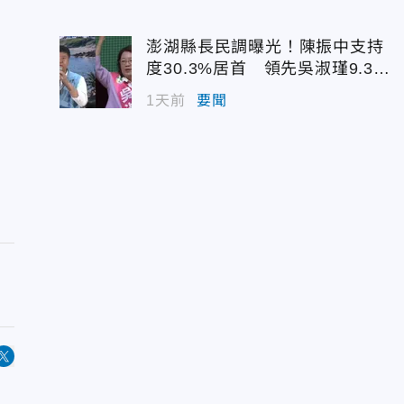
澎湖縣長民調曝光！陳振中支持
度30.3%居首 領先吳淑瑾9.3個
百分點
1天前
要聞