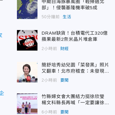
中颱白海豚暴風圈「輕掃過北
部」！侵襲基隆機率破5成
50分鐘前
生活
DRAM缺貨！台積電代工320億
家
蘋果最新2奈米晶片堆倉庫
2小時前
財經
簡舒培秀幼兒園「菜發黑」照片
又翻車！北市府稽查：未發現異
狀
2小時前
要聞
企
竹縣婦女會大團結力挺徐欣瑩
楊文科縣長再喊「一定要讓徐欣
瑩當選」
6小時前
要聞