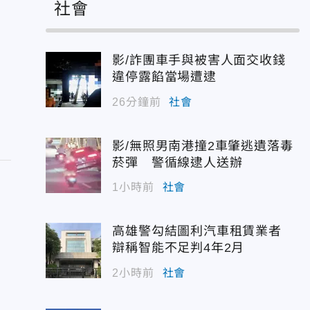
社會
影/詐團車手與被害人面交收錢
違停露餡當場遭逮
26分鐘前
社會
影/無照男南港撞2車肇逃遺落毒
菸彈 警循線逮人送辦
1小時前
社會
高雄警勾結圖利汽車租賃業者
辯稱智能不足判4年2月
I
2小時前
社會