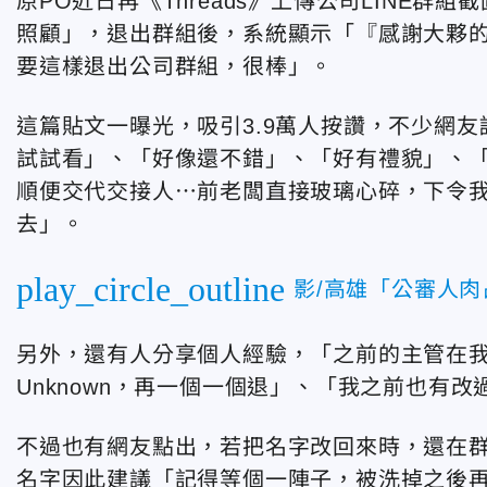
原PO近日再《Threads》上傳公司LINE
照顧」，退出群組後，系統顯示「『感謝大夥的
要這樣退出公司群組，很棒」。
這篇貼文一曝光，吸引3.9萬人按讚，不少網
試試看」、「好像還不錯」、「好有禮貌」、
順便交代交接人⋯前老闆直接玻璃心碎，下令
去」。
play_circle_outline
影/高雄「公審人
另外，還有人分享個人經驗，「之前的主管在
Unknown，再一個一個退」、「我之前也有
不過也有網友點出，若把名字改回來時，還在
名字因此建議「記得等個一陣子，被洗掉之後