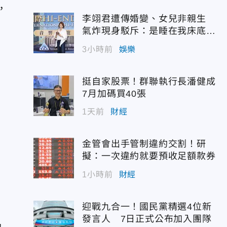
，
李翊君遭傳婚變、女兒非親生
氣炸現身駁斥：是睡在我床底下
嗎？
3小時前
娛樂
挺自家股票！群聯執行長潘健成
7月加碼買40張
1天前
財經
金管會出手管制違約交割！研
擬：一次違約就要預收足額款券
1小時前
財經
迎戰九合一！國民黨精選4位新
發言人 7日正式公布加入團隊