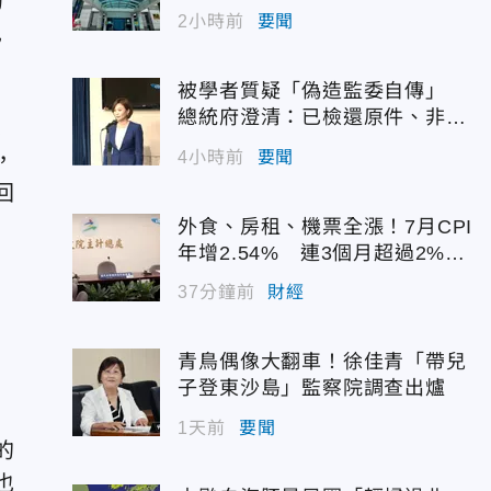
的
2小時前
要聞
也
被學者質疑「偽造監委自傳」
總統府澄清：已檢還原件、非府
想
方提供
4小時前
要聞
，
回
外食、房租、機票全漲！7月CPI
年增2.54% 連3個月超過2%警
戒線
37分鐘前
財經
青鳥偶像大翻車！徐佳青「帶兒
子登東沙島」監察院調查出爐
1天前
要聞
的
也