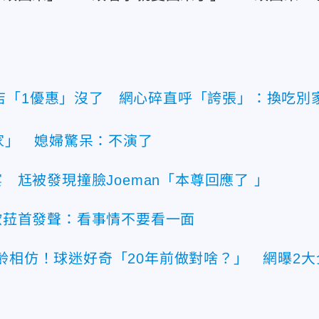
店「1優惠」沒了 網心碎直呼「誇張」：換吃別
家」 媳婦驚呆：不演了
尪被發現撞臉Joeman「本尊回應了 」
歐菈首發聲：看事情不要看一面
齡相仿！球迷好奇「20年前做對啥？」 網曝2大