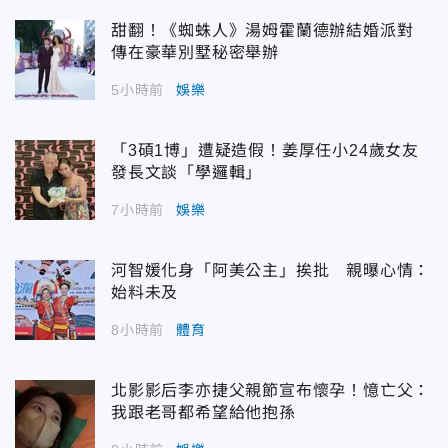
甜翻！《蜘蛛人》湯姆霍蘭德辦結婚派對
傳在豪華別墅秘密舉辦
5小時前
娛樂
「3碩1博」遭疑造假！姜厚任小24歲女友
發長文談「學邏輯」
7小時前
娛樂
河智媛化身「阿美公主」挨批 親曝心情：
始料未及
8小時前
體育
北影影后李亦捷父親節宣布懷孕！憶亡父：
我跟老哥都希望給他抱孫