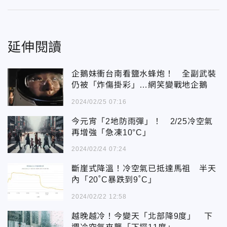
延伸閱讀
企鵝妹衝台南看鹽水蜂炮！ 全副武裝
仍被「炸傷掛彩」…網笑變戰地企鵝
2024/02/25 07:16
今元宵「2地防雨彈」！ 2/25冷空氣
再增強「急凍10°C」
2024/02/24 07:24
斷崖式降溫！冷空氣已抵達馬祖 半天
內「20˚C暴跌到9˚C」
2024/02/22 12:58
越晚越冷！今變天「北部降9度」 下