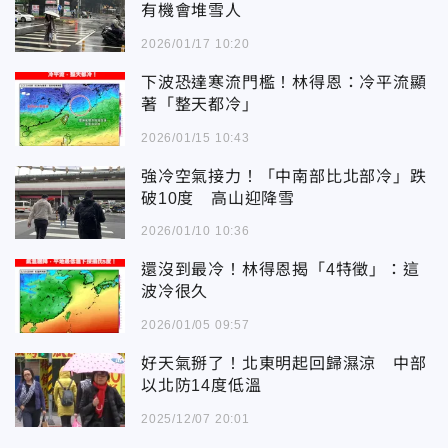
有機會堆雪人
2026/01/17 10:20
下波恐達寒流門檻！林得恩：冷平流顯
著「整天都冷」
2026/01/15 10:43
強冷空氣接力！「中南部比北部冷」跌
破10度 高山迎降雪
2026/01/10 10:36
還沒到最冷！林得恩揭「4特徵」：這
波冷很久
2026/01/05 09:57
好天氣掰了！北東明起回歸濕涼 中部
以北防14度低溫
2025/12/07 20:01