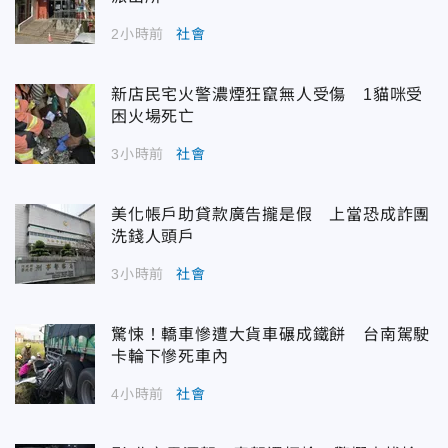
2小時前
社會
新店民宅火警濃煙狂竄無人受傷 1貓咪受
困火場死亡
3小時前
社會
美化帳戶助貸款廣告攏是假 上當恐成詐團
洗錢人頭戶
3小時前
社會
驚悚！轎車慘遭大貨車碾成鐵餅 台南駕駛
卡輪下慘死車內
4小時前
社會