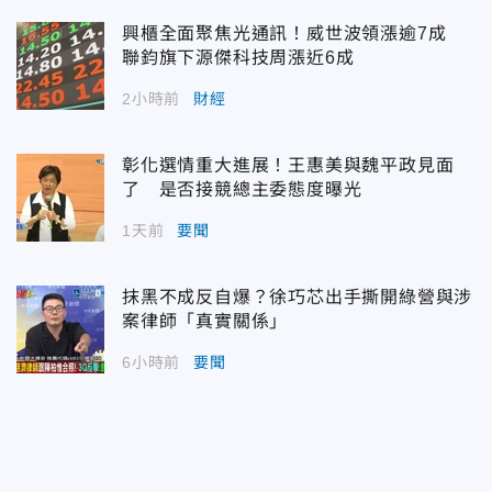
興櫃全面聚焦光通訊！威世波領漲逾7成
聯鈞旗下源傑科技周漲近6成
2小時前
財經
彰化選情重大進展！王惠美與魏平政見面
了 是否接競總主委態度曝光
1天前
要聞
抹黑不成反自爆？徐巧芯出手撕開綠營與涉
案律師「真實關係」
6小時前
要聞