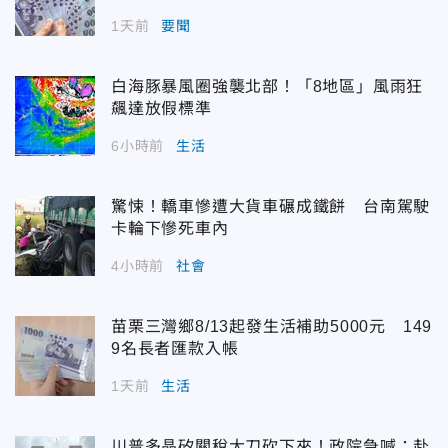
1天前
要聞
白海豚暴風圈強襲北部！「8地區」風雨狂
飆達放假標準
6小時前
生活
驚悚！轎車慘遭大貨車碾成鐵餅 台南駕駛
卡輪下慘死車內
4小時前
社會
苗栗三灣鄉8/13起發生活補助5000元 149
9名長者匯款入帳
1天前
生活
川普多晶矽關稅大刀砍下來！政院急喊：赴