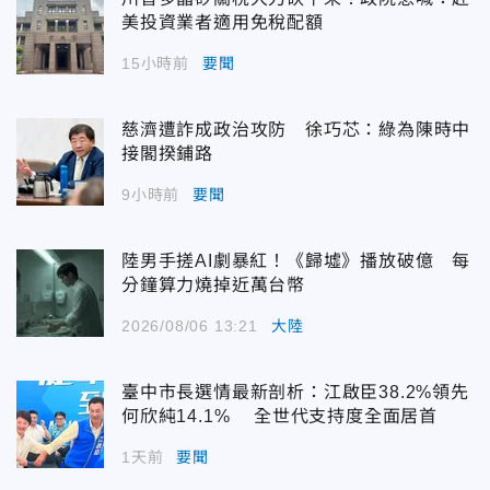
美投資業者適用免稅配額
15小時前
要聞
慈濟遭詐成政治攻防 徐巧芯：綠為陳時中
接閣揆鋪路
9小時前
要聞
陸男手搓AI劇暴紅！《歸墟》播放破億 每
分鐘算力燒掉近萬台幣
2026/08/06 13:21
大陸
臺中市長選情最新剖析：江啟臣38.2%領先
何欣純14.1% 全世代支持度全面居首
1天前
要聞