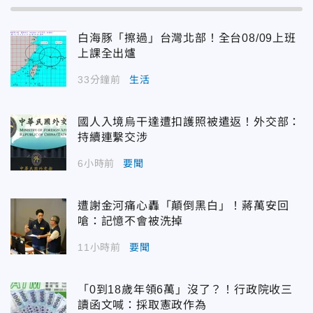
白海豚「擦過」台灣北部！全台08/09上班
上課全出爐
33分鐘前
生活
國人入境烏干達遭扣護照被遣返！外交部：
持續連繫交涉
6小時前
要聞
遭謝金河痛心轟「顛倒黑白」！蔣萬安回
嗆：記憶不會被洗掉
11小時前
要聞
「0到18歲年領6萬」沒了？！行政院收三
讀函文喊：採取憲政作為