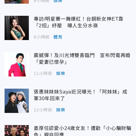
8小時前
娛樂
專訪/明星賽一舞爆紅！台鋼新女神ET靠
「2招」紓壓 曝人生分水嶺
8小時前
體育
震撼彈！及川光博雙喜臨門 宣布閃電再婚
「愛妻已懷孕」
11小時前
娛樂
張惠妹妹妹Saya近況曝光！「阿妹妹」成
軍30年回來了
12小時前
娛樂
姜厚任認愛小24歲女友！遭勸「小心騙財騙
色」親自回應