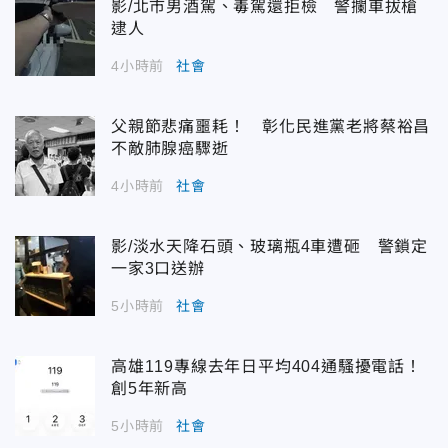
影/北市男酒駕、毒駕還拒檢 警攔車拔槍
逮人
4小時前
社會
父親節悲痛噩耗！ 彰化民進黨老將蔡裕昌
不敵肺腺癌驟逝
4小時前
社會
影/淡水天降石頭、玻璃瓶4車遭砸 警鎖定
一家3口送辦
5小時前
社會
高雄119專線去年日平均404通騷擾電話！
創5年新高
5小時前
社會