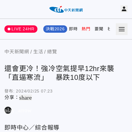
LIVE 24HR
決戰2026
即時
熱門
要聞
社會
娛樂
中天新聞網
生活
總覽
還會更冷！強冷空氣提早12hr來襲
「直逼寒流」 暴跌10度以下
發布:
2024/02/25 07:23
share
分享：
play_arrow
即時中心／綜合報導