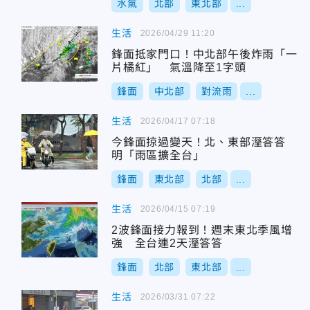
水氣
北部
東北部
...
生活
2026/04/29 11:20
鋒面抵家門口！中北部午後炸雨「一
片橘紅」 氣溫降至1字頭
鋒面
中北部
對流雨
...
生活
2026/04/17 07:18
今鋒面掠過變天！北、東部溼答答
明「雨區擴全台」
鋒面
東北部
北部
...
生活
2026/04/15 07:19
2波鋒面接力報到！週末東北季風增
強 全台連2天溼答答
鋒面
北部
東北部
...
生活
2026/03/31 07:22