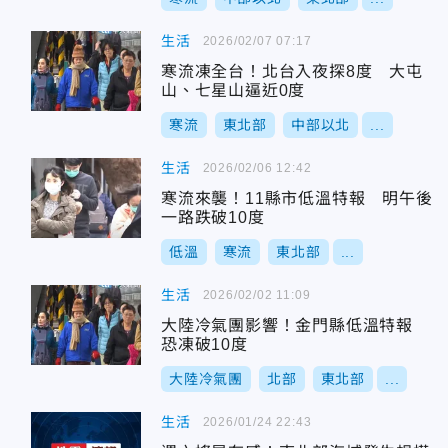
生活
2026/02/07 07:17
寒流凍全台！北台入夜探8度 大屯
山、七星山逼近0度
寒流
東北部
中部以北
...
生活
2026/02/06 12:42
寒流來襲！11縣市低溫特報 明午後
一路跌破10度
低溫
寒流
東北部
...
生活
2026/02/02 11:09
大陸冷氣團影響！金門縣低溫特報
恐凍破10度
大陸冷氣團
北部
東北部
...
生活
2026/01/24 22:43