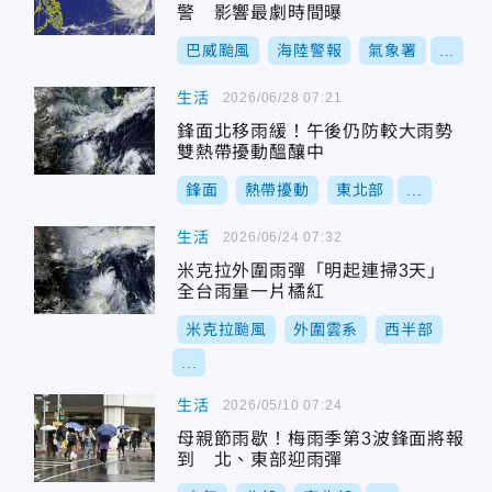
警 影響最劇時間曝
巴威颱風
海陸警報
氣象署
...
生活
2026/06/28 07:21
鋒面北移雨緩！午後仍防較大雨勢
雙熱帶擾動醞釀中
鋒面
熱帶擾動
東北部
...
生活
2026/06/24 07:32
米克拉外圍雨彈「明起連掃3天」
全台雨量一片橘紅
米克拉颱風
外圍雲系
西半部
...
生活
2026/05/10 07:24
母親節雨歇！梅雨季第3波鋒面將報
到 北、東部迎雨彈