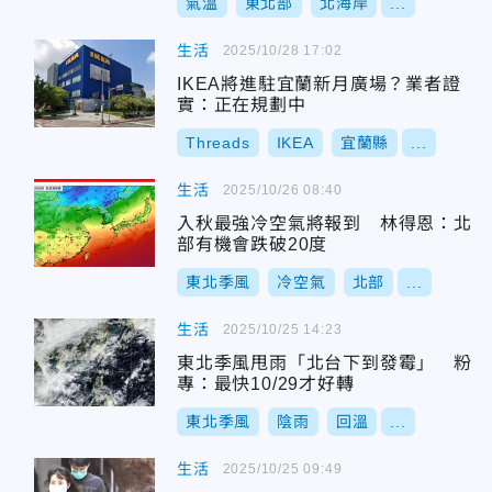
氣溫
東北部
北海岸
...
生活
2025/10/28 17:02
IKEA將進駐宜蘭新月廣場？業者證
實：正在規劃中
Threads
IKEA
宜蘭縣
...
生活
2025/10/26 08:40
入秋最強冷空氣將報到 林得恩：北
部有機會跌破20度
東北季風
冷空氣
北部
...
生活
2025/10/25 14:23
東北季風甩雨「北台下到發霉」 粉
專：最快10/29才好轉
東北季風
陰雨
回溫
...
生活
2025/10/25 09:49