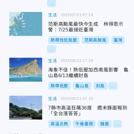
...
生活
2025/07/23 07:19
范斯高颱風最快今生成 林得恩示
警：7/25最接近臺灣
熱帶性低氣壓
范斯高颱風
臺灣
...
生活
2025/06/12 17:29
海象不佳！熱低壓加西南風影響 龜
山島6/13繼續封島
熱帶低壓
龜山島
封島
...
生活
2025/05/21 07:32
7縣市高溫狂飆36度 週末鋒面報到
「全台溼答答」
高溫炎熱
午後雷雨
鋒面
...