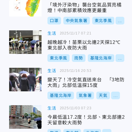
「境外汙染物」襲台空氣品質亮橘
燈！中南部累積效應更嚴重
口罩
中央氣象署
東北季風
...
生活
2025/11/17 07:21
越晚越冷！苗栗以北連2天探12℃
東北部入夜防大雨
東北季風
雨勢
基隆北海岸
...
生活
2025/11/16 20:53
變天了！冷空氣直送來台 「3地防
大雨」北部低溫探15度
基隆北海岸
氣象署
天氣
...
生活
2025/11/03 07:23
今晨低溫17.2度！北部、東北部連2
天留意較大雨勢