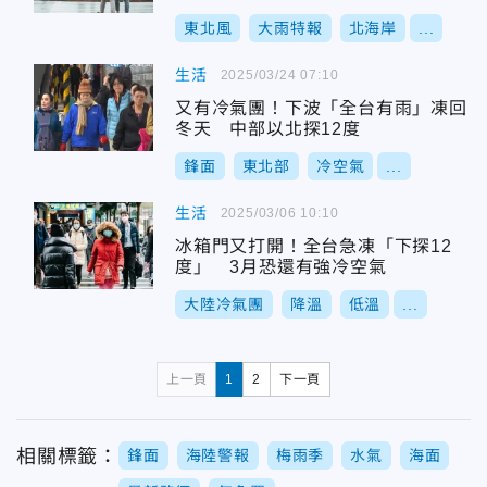
東北風
大雨特報
北海岸
...
生活
2025/03/24 07:10
又有冷氣團！下波「全台有雨」凍回
冬天 中部以北探12度
鋒面
東北部
冷空氣
...
生活
2025/03/06 10:10
冰箱門又打開！全台急凍「下探12
度」 3月恐還有強冷空氣
大陸冷氣團
降溫
低溫
...
上一頁
1
2
下一頁
相關標籤：
鋒面
海陸警報
梅雨季
水氣
海面