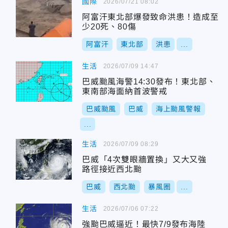
國際
2026/07/21 08:02
阿富汗東北部爆發致命洪患！造成至
少20死、80傷
阿富汗
東北部
洪患
...
生活
2026/07/09 14:47
巴威颱風海警14:30發布！東北部、
東南部海面納首波警戒
巴威颱風
巴威
海上颱風警報
...
生活
2026/07/09 08:29
巴威「4次雙眼牆置換」又大又強
路徑接近西北颱
巴威
西北颱
暴風圈
...
生活
2026/07/06 07:22
強颱巴威逼近！最快7/9發布海陸