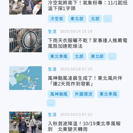
冷空氣將南下！氣象粉專：11/1起低
溫下探1字頭
冷空氣
東北部
北部
...
生活
2025/10/24 15:18
下雨天衣服曬不乾？家事達人推薦電
風扇加速乾燥法
東北季風
北部
東北部
...
生活
2025/10/18 07:25
風神颱風凌晨生成了！東北風共伴
「連2天雨炸到發紫」
風神颱風
外圍環流
東北季風
...
生活
2025/10/13 07:22
入秋首波降溫！10/19東北季風報
到 北東變天轉雨