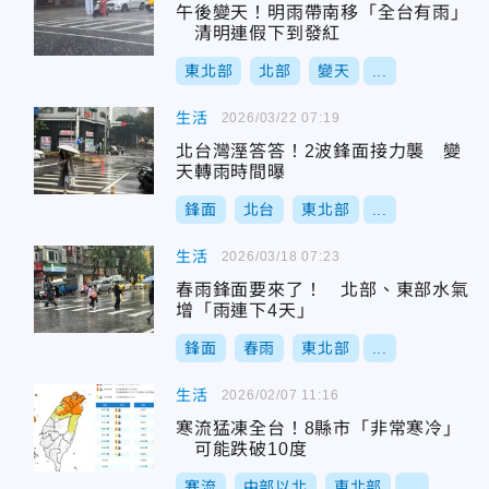
午後變天！明雨帶南移「全台有雨」
清明連假下到發紅
東北部
北部
變天
...
生活
2026/03/22 07:19
北台灣溼答答！2波鋒面接力襲 變
天轉雨時間曝
鋒面
北台
東北部
...
生活
2026/03/18 07:23
春雨鋒面要來了！ 北部、東部水氣
增「雨連下4天」
鋒面
春雨
東北部
...
生活
2026/02/07 11:16
寒流猛凍全台！8縣市「非常寒冷」
可能跌破10度
寒流
中部以北
東北部
...