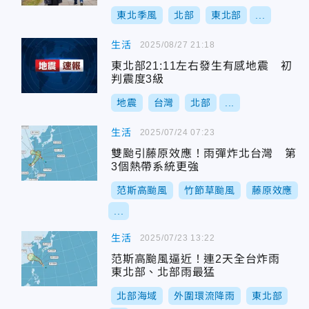
東北季風
北部
東北部
...
生活
2025/08/27 21:18
東北部21:11左右發生有感地震 初
判震度3級
地震
台灣
北部
...
生活
2025/07/24 07:23
雙颱引藤原效應！雨彈炸北台灣 第
3個熱帶系統更強
范斯高颱風
竹節草颱風
藤原效應
...
生活
2025/07/23 13:22
范斯高颱風逼近！連2天全台炸雨
東北部、北部雨最猛
北部海域
外圍環流降雨
東北部