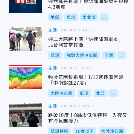
週六搖晃有感！東北部海域發生規模
4.3地震
地震
東部
東北部
...
生活
2026/01/18 14:57
週二大寒將上演「快速降溫劇本」
北台灣首當其衝
低溫
強烈大陸冷氣團
下雨
...
生活
2026/01/11 07:27
強冷氣團暫退場！1/12起逐漸回溫
「中南部飆27度」
大陸冷氣團
低溫
北部
...
生活
2026/01/10 11:03
跌破10度！8縣市低溫特報 入夜又
有冷氣團接力
低溫特報
10度以下
大陸冷氣團