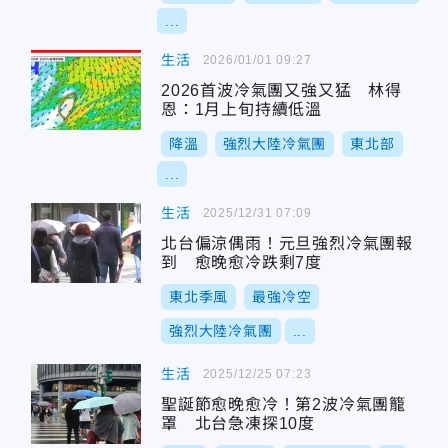
...
生活
2026/01/01 09:27
2026首波冷氣團又強又猛 林得
恩：1月上旬持續低溫
降溫
強烈大陸冷氣團
東北部
...
生活
2025/12/31 07:09
北台偏涼偶雨！元旦強烈冷氣團報
到 愈晚愈冷跌剩7度
東北季風
最強冷空
強烈大陸冷氣團
...
生活
2025/12/25 07:23
聖誕節愈晚愈冷！第2波冷氣團籠
罩 北台急凍探10度