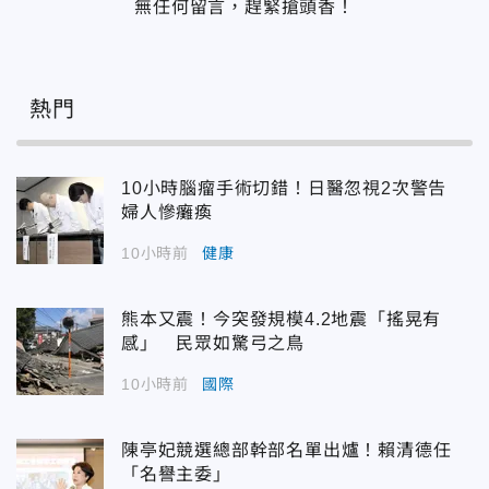
無任何留言，趕緊搶頭香！
熱門
10小時腦瘤手術切錯！日醫忽視2次警告
婦人慘癱瘓
10小時前
健康
熊本又震！今突發規模4.2地震「搖晃有
感」 民眾如驚弓之鳥
10小時前
國際
陳亭妃競選總部幹部名單出爐！賴清德任
「名譽主委」