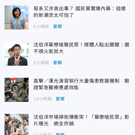
菊系又涉貪出事？ 國民黨驚爆內幕：這樣
的新潮流太可怕了
6小時前
要聞
沈伯洋幕僚嗆聲民眾！媒體人點出關鍵：選
不順火氣就大
2小時前
要聞
直擊／漢光演習執行大量傷患救援機制 驗
證緊急醫療應處效能
13小時前
要聞
沈伯洋市場掃街爆衝突！「幕僚嗆民眾」影
片曝光 網全炸鍋