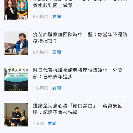
煮水餃到愛上做菜
6小時前
要聞
疫苗詐騙案燒回陳時中 藍：你當年不是防
疫指揮官？
6小時前
要聞
駐日代表抗議長崎典禮座位遭矮化 外交
部：已較去年進步
1小時前
要聞
遭謝金河痛心轟「顛倒黑白」！蔣萬安回
嗆：記憶不會被洗掉
1天前
要聞