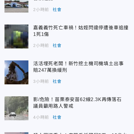
2小時前
社會
嘉義義竹死亡車禍！姑姪閃違停遭後車追撞
1死1傷
2小時前
社會
活活埋死老闆！新竹挖土機司機填土出事
賠247萬換緩刑
3小時前
社會
影/危險！苗栗泰安苗62線2.3K再傳落石
議員籲用路人警戒
4小時前
社會