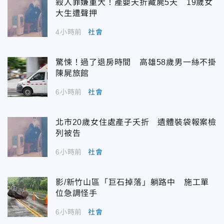
殺人罪嫌重大！產嬰夭折藏屍5天 19歲女
大生遭聲押
4小時前
社會
驚悚！過了退房時間 高雄58歲男一絲不掛
陳屍旅館
6小時前
社會
北市20歲女住處產子夭折 遺體裝袋報案檢
列被告
6小時前
社會
影/新竹山區「巨石掉落」躺路中 施工單
位急調怪手
6小時前
社會