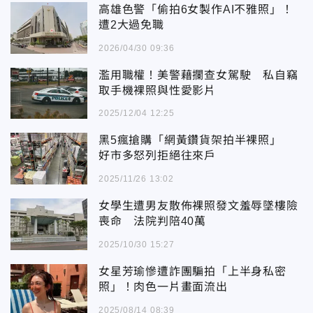
高雄色警「偷拍6女製作AI不雅照」！
遭2大過免職
2026/04/30 09:36
濫用職權！美警藉攔查女駕駛 私自竊
取手機裸照與性愛影片
2025/12/04 12:25
黑5瘋搶購「網黃鑽貨架拍半裸照」
好市多怒列拒絕往來戶
2025/11/26 13:02
女學生遭男友散佈裸照發文羞辱墜樓險
喪命 法院判陪40萬
2025/10/30 15:27
女星芳瑜慘遭詐團騙拍「上半身私密
照」！肉色一片畫面流出
2025/08/14 08:39