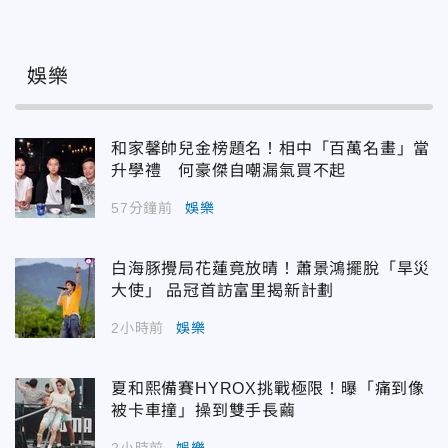
娛樂
和家馨帥兒金榜題名！相中「百萬名畫」當
升學禮 何豪傑自嘲漏氣買不起
57分鐘前
娛樂
白海豚攪局花蓮竟放晴！蕭景鴻擺脫「旱災
大使」 品冠首訪富里揭新計劃
2小時前
娛樂
夏和熙備賽HYROX挑戰極限！曝「痛到像
被卡車撞」操到雙手長繭