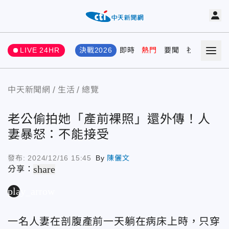
LIVE 24HR
決戰2026
即時
熱門
要聞
社會
娛樂
中天新聞網
生活
總覽
老公偷拍她「產前裸照」還外傳！人
妻暴怒：不能接受
發布:
2024/12/16 15:45
By
陳儷文
share
分享：
play_arrow
一名人妻在剖腹產前一天躺在病床上時，只穿