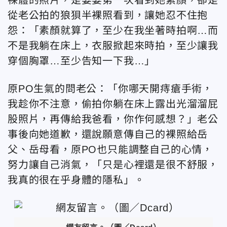
從老公拍的狼狽半裸照看到，讓她忍不住抱
怨：「素顏就算了，至少在我坐著時拍啊…而
不是我躺在床上，衣服掀起來時拍，至少讓我
穿個胸罩…至少告知一下我…」
原PO生氣的問老公：「你哪天開痔瘡手術，
我趁你不注意，偷拍你躺在床上露出光溜溜屁
股照片，再傳給我爸看，你作何感想？」老公
事後向她道歉，還說願意傳自己的裸照給岳
父、岳母看，原PO也只能調整自己的心情，
努力讓自己消氣，「只是心裡還是很不舒服，
我真的很在乎身體的隱私」。