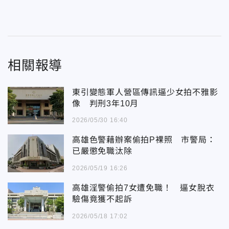
相關報導
東引變態軍人營區傳訊逼少女拍不雅影
像 判刑3年10月
2026/05/30 16:40
高雄色警藉辦案偷拍P裸照 市警局：
已嚴懲免職汰除
2026/05/19 16:26
高雄淫警偷拍7女遭免職！ 逼女脫衣
驗傷竟獲不起訴
2026/05/18 17:02