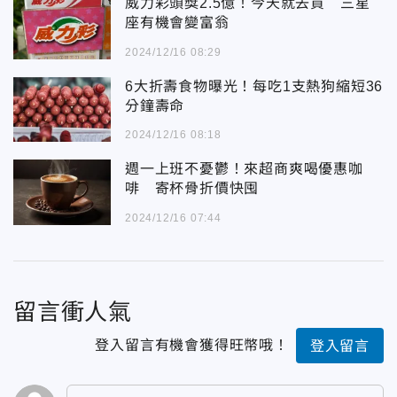
威力彩頭獎2.5億！今天就去買 三星
座有機會變富翁
2024/12/16 08:29
6大折壽食物曝光！每吃1支熱狗縮短36
分鐘壽命
2024/12/16 08:18
週一上班不憂鬱！來超商爽喝優惠咖
啡 寄杯骨折價快囤
2024/12/16 07:44
留言衝人氣
登入留言有機會獲得旺幣哦！
登入留言