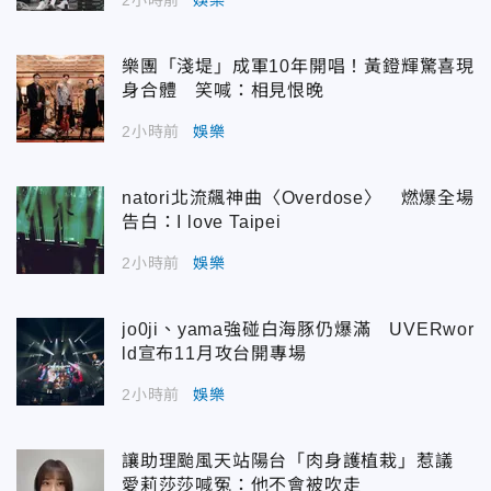
2小時前
娛樂
樂團「淺堤」成軍10年開唱！黃鐙輝驚喜現
身合體 笑喊：相見恨晚
2小時前
娛樂
natori北流飆神曲〈Overdose〉 燃爆全場
告白：I love Taipei
2小時前
娛樂
jo0ji、yama強碰白海豚仍爆滿 UVERwor
ld宣布11月攻台開專場
2小時前
娛樂
讓助理颱風天站陽台「肉身護植栽」惹議
愛莉莎莎喊冤：他不會被吹走