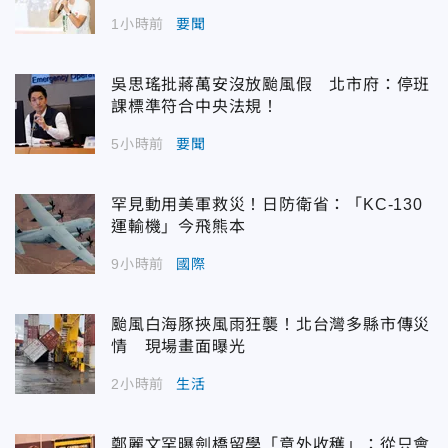
1小時前
要聞
吳思瑤批蔣萬安沒放颱風假 北市府：停班
課標準符合中央法規！
5小時前
要聞
罕見動用美軍救災！日防衛省：「KC-130
運輸機」今飛熊本
9小時前
國際
颱風白海豚挾風雨狂襲！北台灣多縣市傳災
情 現場畫面曝光
2小時前
生活
鄭麗文罕曝劍橋留學「意外收穫」：從只會