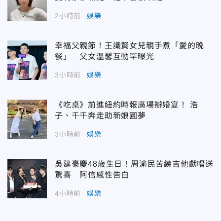
2小時前
娛樂
幸福父親節！王識賢女兒親手煮「愛的晚
餐」 父女溫馨互動罕曝光
3小時前
娛樂
《吃桌》前進紐約時報廣場辦婚宴！ 浩
子、千千奔走助新娘圓夢
3小時前
娛樂
吳建豪慶48歲生日！周渝民苦練吉他獻唱送
驚喜 阿信感性告白
4小時前
娛樂