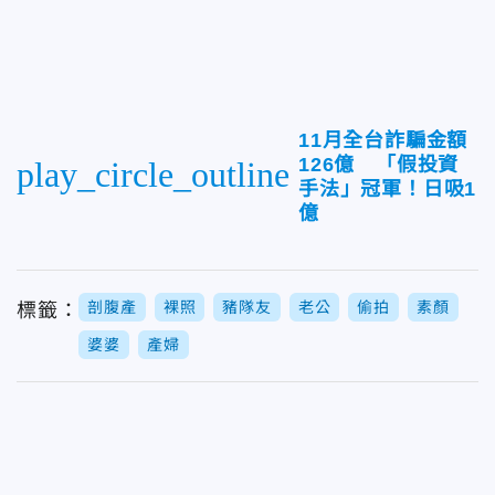
11月全台詐騙金額
126億 「假投資
play_circle_outline
手法」冠軍！日吸1
億
剖腹產
裸照
豬隊友
老公
偷拍
素顏
標籤：
婆婆
產婦