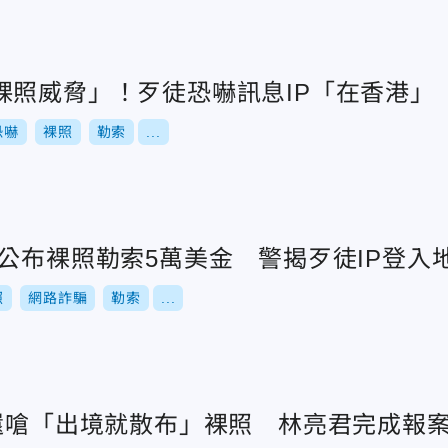
裸照威脅」！歹徒恐嚇訊息IP「在香港」
恐嚇
裸照
勒索
...
公布裸照勒索5萬美金 警揭歹徒IP登入
照
網路詐騙
勒索
...
萬還嗆「出境就散布」裸照 林亮君完成報