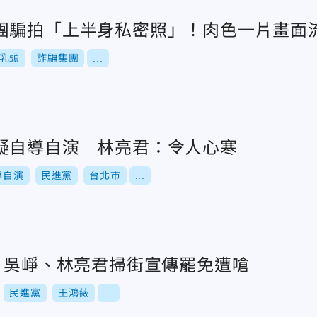
團騙拍「上半身私密照」！肉色一片畫面
乳頭
詐騙集團
...
疑自導自演 林亮君：令人心寒
導自演
民進黨
台北市
...
數 吳崢、林亮君掃街宣傳罷免遭嗆
民進黨
王鴻薇
...