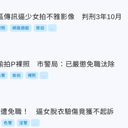
區傳訊逼少女拍不雅影像 判刑3年10月
裸照
網路遊戲
脅迫
...
偷拍P裸照 市警局：已嚴懲免職汰除
色警
偷拍
裸照
...
女遭免職！ 逼女脫衣驗傷竟獲不起訴
色警
淫警
...