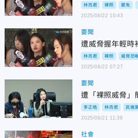
林亮君
裸照
罷免
2025/06/22 10:43
要聞
遭威脅握年輕時
林亮君
裸照
威脅恐
2025/06/22 07:27
要聞
遭「裸照威脅」
李正皓
林亮君
民進
2025/06/21 11:38
社會