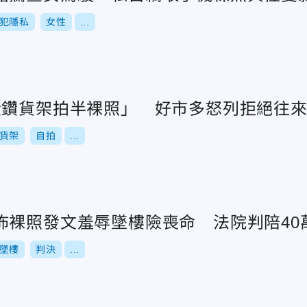
犯隱私
女性
...
黃鑽貨架拍半裸照」 好市多怒列拒絕往
貨架
自拍
...
佈裸照發文羞辱墜樓險喪命 法院判陪40
墜樓
判決
...