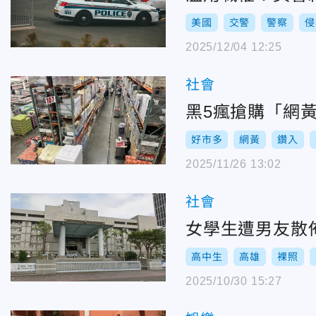
美國
交警
警察
侵
2025/12/04 12:25
社會
黑5瘋搶購「網
好市多
網黃
鑽入
2025/11/26 13:02
社會
女學生遭男友散
高中生
高雄
裸照
2025/10/30 15:27