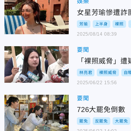
娛樂
女星芳瑜慘遭詐
芳瑜
上半身
裸照
2025/08/14 08:39
要聞
「裸照威脅」遭
林亮君
裸照威脅
自
2025/06/22 15:56
要聞
726大罷免倒
罷免
反罷免
大罷免