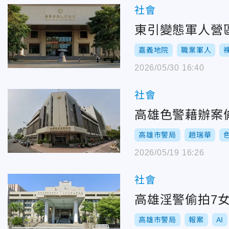
社會
東引變態軍人營
嘉義地院
職業軍人
2026/05/30 16:40
社會
高雄色警藉辦案
高雄市警局
趙瑞華
2026/05/19 16:26
社會
高雄淫警偷拍7
高雄市警局
報案
AI