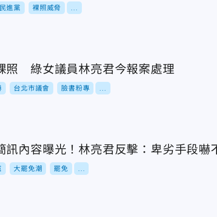
民進黨
裸照威脅
...
裸照 綠女議員林亮君今報案處理
嚇
台北市議會
臉書粉專
...
簡訊內容曝光！林亮君反擊：卑劣手段嚇
黨
大罷免潮
罷免
...