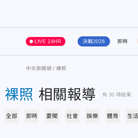
LIVE 24HR
決戰2026
即時
中天新聞網
裸照
裸照
相關報導
有
30
項結果
全部
即時
要聞
社會
娛樂
體育
生