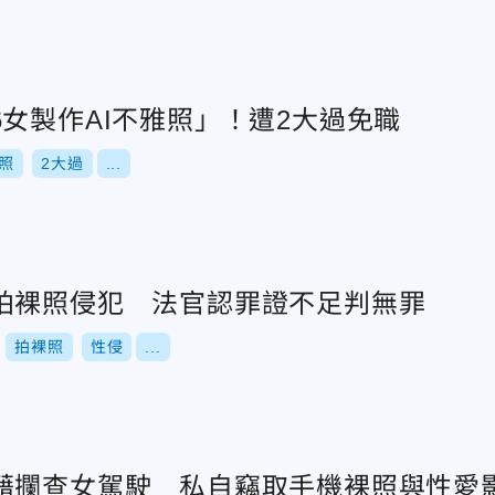
女製作AI不雅照」！遭2大過免職
照
2大過
...
拍裸照侵犯 法官認罪證不足判無罪
拍裸照
性侵
...
藉攔查女駕駛 私自竊取手機裸照與性愛