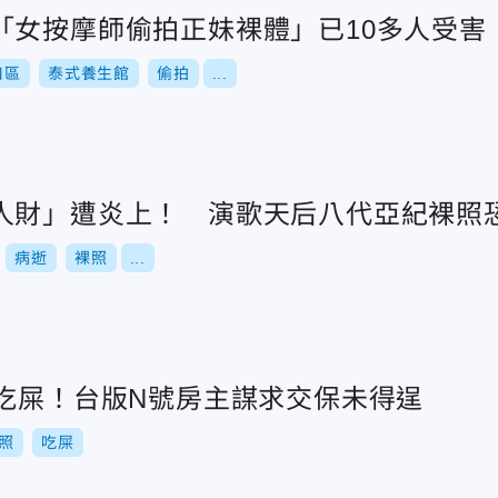
「女按摩師偷拍正妹裸體」已10多人受害
口區
泰式養生館
偷拍
...
人財」遭炎上！ 演歌天后八代亞紀裸照
病逝
裸照
...
照吃屎！台版N號房主謀求交保未得逞
照
吃屎