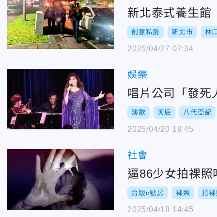
新北泰式養生館
創意私房
新北市
林
2025/04/27 07:34
娛樂
唱片公司「發死
演歌
天后
八代亞紀
2025/04/20 19:45
社會
逼86少女拍裸
台版n號房
裸照
拍裸
2025/04/18 14:45