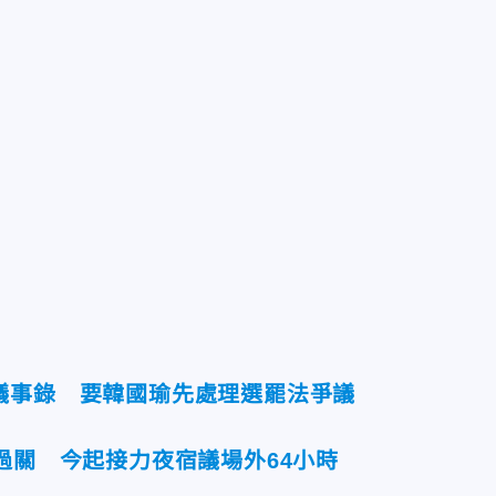
議事錄 要韓國瑜先處理選罷法爭議
過關 今起接力夜宿議場外64小時