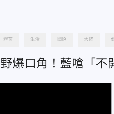
體育
生活
國際
大陸
朝野爆口角！藍嗆「不