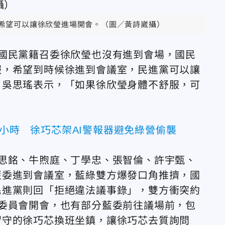
希望可以讓徐欣瑩進場開會。（圖／黃詩崴攝）
國民黨籍召委徐欣瑩也沒有進到會場，國民
服，希望到時候徐進到會議室，民進黨可以讓
。吳思瑤表示，「如果徐欣瑩身體不舒服，可
4小時 徐巧芯架AI警報器避免綠營偷襲
思銘、牛煦庭、丁學忠、張智倫、許宇甄、
藍委進到會議室，藍綠雙方爆發口角推擠，國
民進黨則回「拒絕違法議事錄」，雙方衝突約
委員會開會，也有部分藍委前往議場前，包
留守的徐巧芯換班坐鎮，讓徐巧芯去質詢問