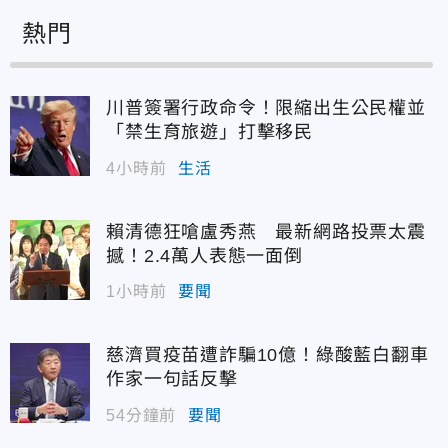
熱門
川普簽署行政命令！限縮出生公民權並
「禁生育旅遊」打擊移民
4小時前
生活
賴清德狂嗆盧秀燕 最新網路投票太震
撼！2.4萬人表態一面倒
1小時前
要聞
慈濟買疫苗遭詐騙10億！綠酸藍白翻車
作家一句話反擊
54分鐘前
要聞