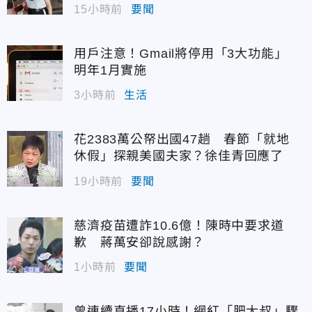
15小時前
要聞
用戶注意！Gmail將停用「3大功能」
明年1月實施
3小時前
生活
花2383萬公帑出國47趟 春節「就地
休假」探親美國夫家？徐佳青回應了
19小時前
要聞
慈濟疫苗遭詐10.6億！陳時中要求道
歉 蔣萬安卻說感謝？
1小時前
要聞
曾連續直播17小時！網紅「肥大叔」驟