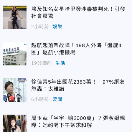
埃及知名女星哈里發涉毒被判死！引發
社會震驚
2小時前
娛樂
越航起落架故障！198人外海「盤旋4
圈」返航小港機場
19分鐘前
生活
徐佳青5年出國花2383萬！ 97%網友
怒轟：太離譜
6小時前
要聞
周玉蔻「坐牢+賠2000萬」？張淑娟親
曝：她約喝下午茶求和解