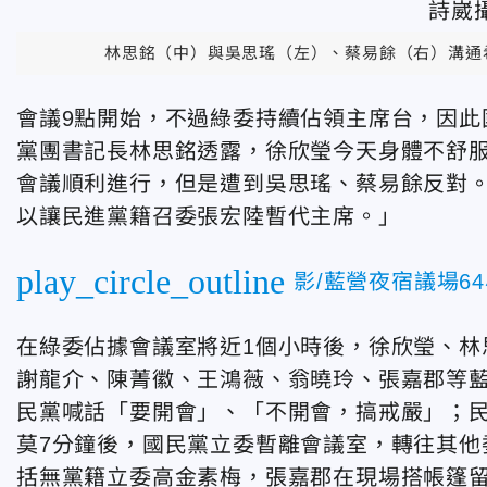
林思銘（中）與吳思瑤（左）、蔡易餘（右）溝通
會議9點開始，不過綠委持續佔領主席台，因此
黨團書記長林思銘透露，徐欣瑩今天身體不舒
會議順利進行，但是遭到吳思瑤、蔡易餘反對
以讓民進黨籍召委張宏陸暫代主席。」
play_circle_outline
影/藍營夜宿議場6
在綠委佔據會議室將近1個小時後，徐欣瑩、林
謝龍介、陳菁徽、王鴻薇、翁曉玲、張嘉郡等
民黨喊話「要開會」、「不開會，搞戒嚴」；
莫7分鐘後，國民黨立委暫離會議室，轉往其他
括無黨籍立委高金素梅，張嘉郡在現場搭帳篷