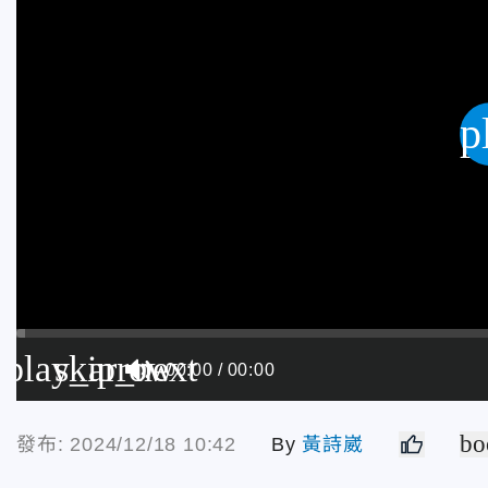
p
play_arrow
skip_next
00:00
00:00
bo
發布: 2024/12/18 10:42
By
黃詩崴