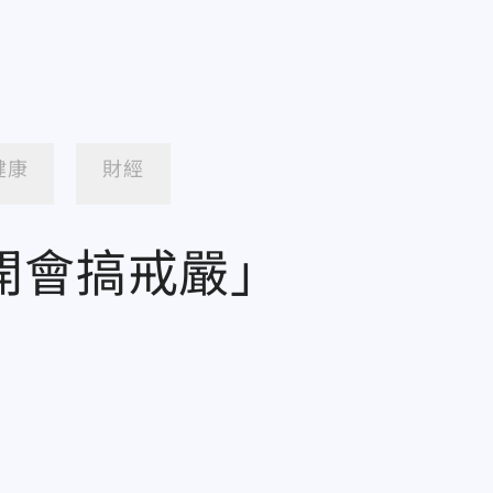
健康
財經
開會搞戒嚴」