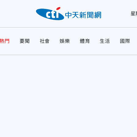
星
熱門
要聞
社會
娛樂
體育
生活
國際