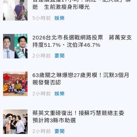
逝 生前激瘦身形曝光
5小時前
娛樂
2026台北市長選戰網路投票 蔣萬安支
持度51.7%、沈伯洋46.7%
2小時前
要聞
63歲關之琳爆戀27歲男模！沉默3個月
親發聲否認
2小時前
娛樂
蔡英文重磅復出！接蘇巧慧競總主委
預計跨3縣市助選
2小時前
要聞