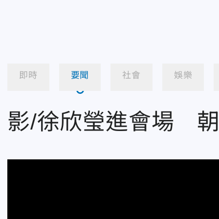
即時
要聞
社會
娛樂
影/徐欣瑩進會場 