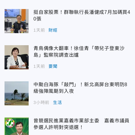
挺自家股票！群聯執行長潘健成7月加碼買4
0張
1天前
財經
青鳥偶像大翻車！徐佳青「帶兒子登東沙
島」監察院調查出爐
1天前
要聞
中颱白海豚「敲門」！新北高屏台東明防8
級強陣風颳到入夜
3小時前
生活
曾競選民進黨嘉義市黨部主委 嘉義市議員
參選人許明對突退選！