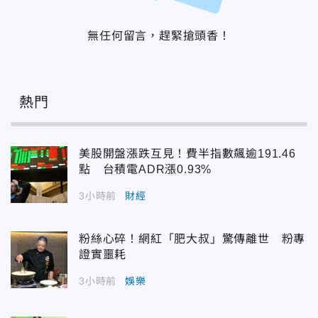
無任何留言，趕緊搶頭香！
熱門
美股開盤漲跌互見！費半指數飆逾191.46
點 台積電ADR漲0.93%
3小時前
財經
粉絲心碎！網紅「肥大叔」驚傳離世 粉專
證實噩耗
3小時前
娛樂