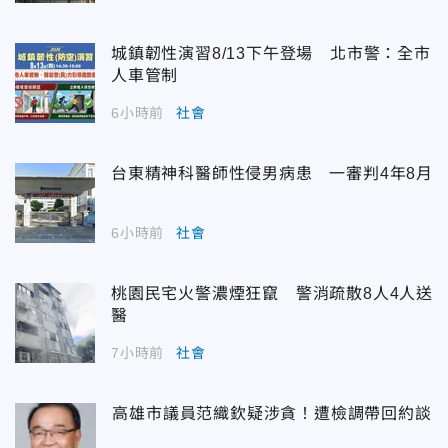
城鎮韌性演習8/13下午登場 北市警：全市
人車管制
6小時前
社會
台東精神科醫師性侵男病患 一審判4年8月
6小時前
社會
桃園民宅火警濃煙狂竄 警消疏散8人4人送
醫
7小時前
社會
高雄市議員范織欽疑涉貪！遭檢調帶回約談