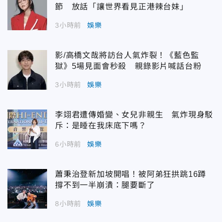
節 放話「讓世界看見正港辣台妹」
3小時前
娛樂
影/高橋文哉將訪台人氣炸裂！《藍色監
獄》5場見面會秒殺 親錄影片喊話台粉
3小時前
娛樂
李翊君遭傳婚變、女兒非親生 氣炸現身駁
斥：是睡在我床底下嗎？
6小時前
娛樂
蕭秉治登新加坡開唱！被阿弟狂拱跳16蹲
撐不到一半崩潰：腿要斷了
8小時前
娛樂