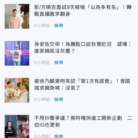
影/方順吉面試8次被嗆「以為多有名」！轉
戰直播圈求翻身
8小時前
娛樂
孫安佐交保！孫鵬鬆口談狄鶯近況 感嘆：
誰家鍋底沒灰塵？
9小時前
娛樂
被徐乃麟激吻笑認「第1次有感覺」！曾國
城求饒急喊：沒氣了
9小時前
娛樂
不甩抄襲爭議？蔡阿嘎悄復工開新企劃 二
伯IG也更新
9小時前
娛樂