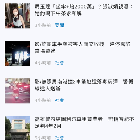
周玉蔻「坐牢+賠2000萬」？張淑娟親曝：
她約喝下午茶求和解
3小時前
要聞
影/詐團車手與被害人面交收錢 違停露餡
當場遭逮
4小時前
社會
影/無照男南港撞2車肇逃遺落毒菸彈 警循
線逮人送辦
4小時前
社會
高雄警勾結圖利汽車租賃業者 辯稱智能不
足判4年2月
5小時前
社會