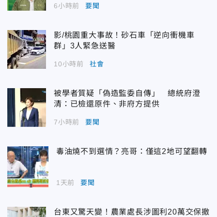
6小時前
要聞
影/桃園重大事故！砂石車「逆向衝機車
群」3人緊急送醫
10小時前
社會
被學者質疑「偽造監委自傳」 總統府澄
清：已檢還原件、非府方提供
7小時前
要聞
毒油燒不到選情？亮哥：僅這2地可望翻轉
1天前
要聞
台東又驚天變！農業處長涉圖利20萬交保撤