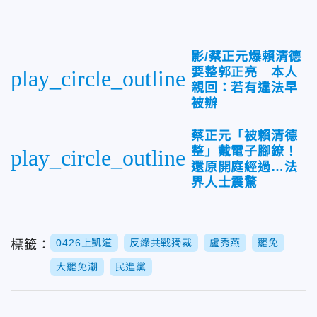
影/蔡正元爆賴清德
要整郭正亮 本人
play_circle_outline
親回：若有違法早
被辦
蔡正元「被賴清德
整」戴電子腳鐐！
play_circle_outline
還原開庭經過…法
界人士震驚
0426上凱道
反綠共戰獨裁
盧秀燕
罷免
標籤：
大罷免潮
民進黨