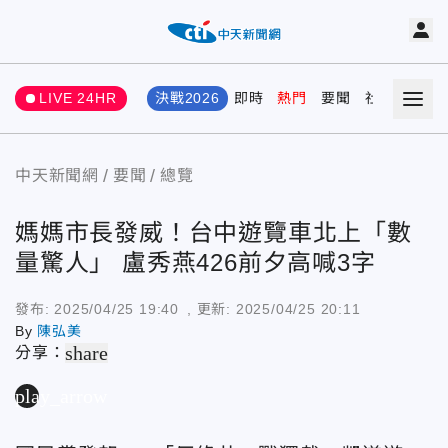
LIVE 24HR
決戰2026
即時
熱門
要聞
社會
娛樂
中天新聞網
要聞
總覽
媽媽市長發威！台中遊覽車北上「數
量驚人」 盧秀燕426前夕高喊3字
發布:
2025/04/25 19:40
, 更新:
2025/04/25 20:11
By
陳弘美
share
分享：
play_arrow