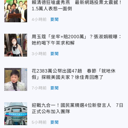
賴清德狂嗆盧秀燕 最新網路投票太震撼！
1.5萬人表態一面倒
4小時前
要聞
周玉蔻「坐牢+賠2000萬」？張淑娟親曝：
她約喝下午茶求和解
3小時前
要聞
花2383萬公帑出國47趟 春節「就地休
假」探親美國夫家？徐佳青回應了
7小時前
要聞
迎戰九合一！國民黨精選4位新發言人 7日
正式公布加入團隊
5小時前
要聞