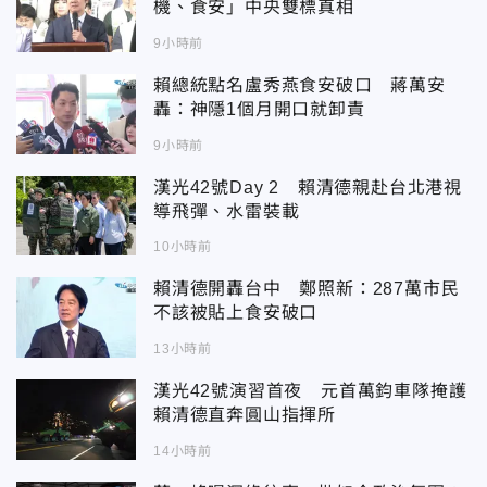
機、食安」中央雙標真相
9小時前
賴總統點名盧秀燕食安破口 蔣萬安
轟：神隱1個月開口就卸責
9小時前
漢光42號Day 2 賴清德親赴台北港視
導飛彈、水雷裝載
10小時前
賴清德開轟台中 鄭照新：287萬市民
不該被貼上食安破口
13小時前
漢光42號演習首夜 元首萬鈞車隊掩護
賴清德直奔圓山指揮所
14小時前