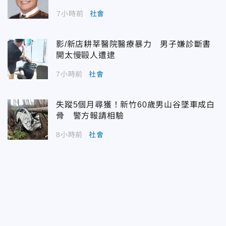
7小時前
社會
影/新店耕莘醫院醫療暴力 男子嫌診斷書
開太慢毆人遭逮
7小時前
社會
失蹤5個月尋獲！新竹60歲男山谷墜車成白
骨 警方報請相驗
8小時前
社會