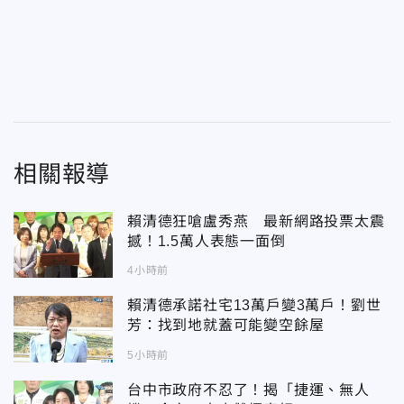
相關報導
賴清德狂嗆盧秀燕 最新網路投票太震
撼！1.5萬人表態一面倒
4小時前
賴清德承諾社宅13萬戶變3萬戶！劉世
芳：找到地就蓋可能變空餘屋
5小時前
台中市政府不忍了！揭「捷運、無人