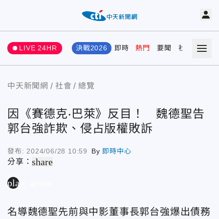
LIVE 24HR
決戰2026
即時
熱門
要聞
社會
娛樂
中天新聞網
社會
總覽
因《賽德克‧巴萊》反目！ 魏德聖告
郭台強詐欺、侵占版權敗訴
發布:
2024/06/28 10:59
By
即時中心
share
分享：
play_arrow
名導魏德聖先前與中影董事長郭台強爆出債務