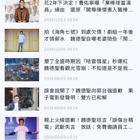
花2年下決定！曹佑寧曝「棄棒球當演
員」緣由 還原「開導陳傑憲入職棒」
對話
2024/12/13 20:59
拍《海角七號》到處欠債！劇組一年後
才領薪水 魏德聖自嘲老婆險些「鬧離
婚」
2024/10/26 00:15
墾丁全盛時期因「哈雷彗星」秒爆紅
魏德聖看觀光雪崩：不知道是不是我的
錯？
2024/08/25 08:26
誤會說開了？魏德聖向郭台強道歉 果
子電影發聲明：雙方已和解
2024/08/09 09:16
親上火線道歉！魏德聖坦言「誤傷台積
電」武斷失言 放話：免費邀請員工看
電影
2024/05/23 13:11