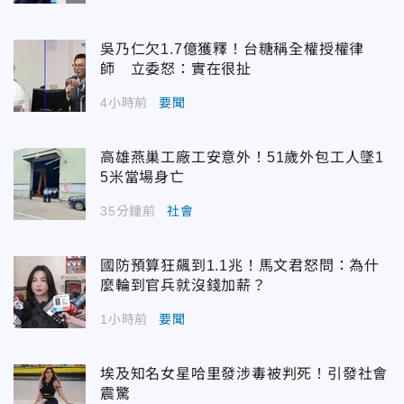
吳乃仁欠1.7億獲釋！台糖稱全權授權律
師 立委怒：實在很扯
4小時前
要聞
高雄燕巢工廠工安意外！51歲外包工人墜1
5米當場身亡
35分鐘前
社會
國防預算狂飆到1.1兆！馬文君怒問：為什
麼輪到官兵就沒錢加薪？
1小時前
要聞
埃及知名女星哈里發涉毒被判死！引發社會
震驚