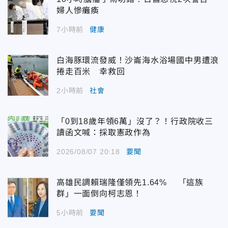
婦人慘癱瘓
7小時前
健康
白海豚環流發威！沙崙海水浴場國中男遭浪
捲走百米 幸救回
2小時前
社會
「0到18歲年領6萬」沒了？！行政院收三
讀函文喊：採取憲政作為
2026/08/07 20:18
要聞
高雄民調賴瑞隆僅領先1.64% 「這族
群」一面倒向柯志恩！
5小時前
要聞