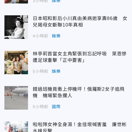
3小時前
娛樂
日本昭和影后小川真由美病逝享壽86歲 女
兒揭母女斷聯10年真相
4小時前
娛樂
林亭莉首當女主角緊張到忘記呼吸 萊恩慘
遭足球重擊「正中要害」
5小時前
娛樂
錯過班機竟衝上停機坪！俄羅斯2女子追飛
機 機場緊急攔人
5小時前
國際
啦啦隊女神全身濕！金佳垠喊害羞 廉世彬
水槍反擊