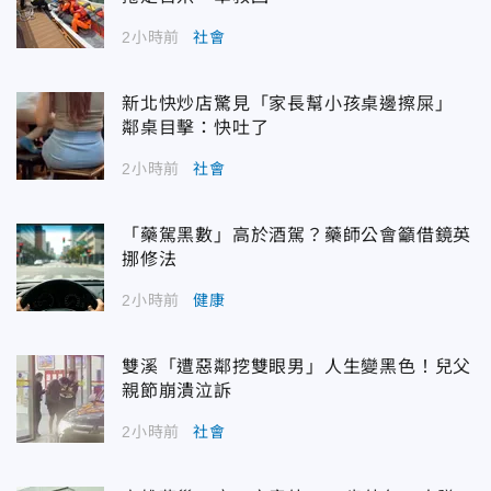
2小時前
社會
新北快炒店驚見「家長幫小孩桌邊擦屎」
鄰桌目擊：快吐了
2小時前
社會
「藥駕黑數」高於酒駕？藥師公會籲借鏡英
挪修法
2小時前
健康
雙溪「遭惡鄰挖雙眼男」人生變黑色！兒父
親節崩潰泣訴
2小時前
社會