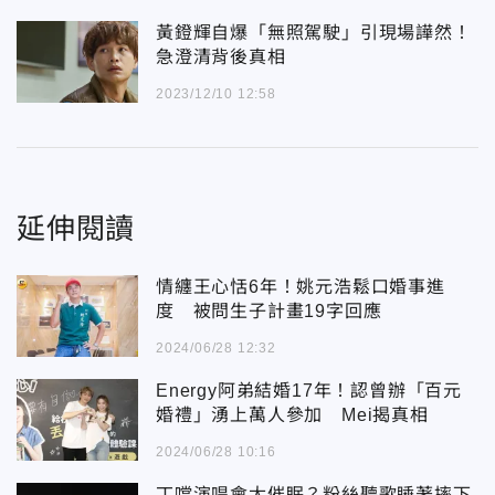
黃鐙輝自爆「無照駕駛」引現場譁然！
急澄清背後真相
2023/12/10 12:58
延伸閱讀
情纏王心恬6年！姚元浩鬆口婚事進
度 被問生子計畫19字回應
2024/06/28 12:32
Energy阿弟結婚17年！認曾辦「百元
婚禮」湧上萬人參加 Mei揭真相
2024/06/28 10:16
丁噹演唱會太催眠？粉絲聽歌睡著摔下