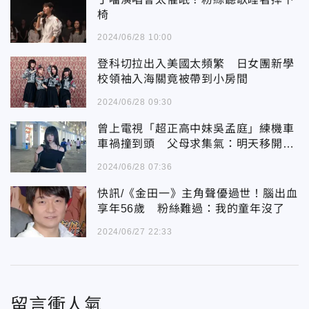
椅
2024/06/28 10:00
登科切拉出入美國太頻繁 日女團新學
校領袖入海關竟被帶到小房間
2024/06/28 09:30
曾上電視「超正高中妹吳孟庭」練機車
車禍撞到頭 父母求集氣：明天移開呼
吸管
2024/06/28 07:36
快訊/《金田一》主角聲優過世！腦出血
享年56歲 粉絲難過：我的童年沒了
2024/06/27 22:33
留言衝人氣