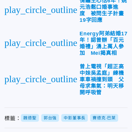
情纏王心恬6年！姚
元浩鬆口婚事進
play_circle_outline
度 被問生子計畫
19字回應
Energy阿弟結婚17
年！認曾辦「百元
play_circle_outline
婚禮」湧上萬人參
加 Mei揭真相
曾上電視「超正高
中妹吳孟庭」練機
play_circle_outline
車車禍撞到頭 父
母求集氣：明天移
開呼吸管
標籤：
魏德聖
郭台強
中影董事長
賽德克‧巴萊