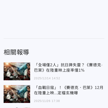
相關報導
「全場僅2人」抗日牌失靈？《賽德克·
巴萊》在陸重映上座率僅1%
2025/12/14 14:52
「血戰日寇」！《賽德克．巴萊》12月
在陸重上映...定檔玄機曝
2025/11/26 17:38