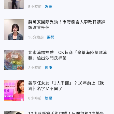
5小時前
娛樂
蔣萬安團隊異動！市府發言人李政軒請辭
魏汶萱升任
30分鐘前
要聞
北市涼麵抽驗！OK超商「豪華海陸總匯涼
麵」檢出沙門氏桿菌
2小時前
健康
姜厚任女友「1人千面」？18年前上《我
猜》名字又不同了
8小時前
娛樂
10小時腦瘤手術切錯！日醫忽視2次警告