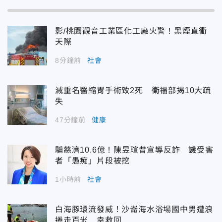
影/桃園觀音工業區化工廠火警！黑煙直衝
天際
8分鐘前
社會
減重名醫縮胃手術致2死 衛福部揭10大疏
失
47分鐘前
健康
騙慈濟10.6億！陳昱瑄昔宣導反詐 譏受害
者「愚痴」片段被挖
1小時前
社會
白海豚環流發威！沙崙海水浴場國中男遭浪
捲走百米 幸救回