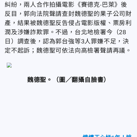
糾紛，兩人合作拍攝電影《賽德克‧巴萊》後
反目，郭向法院聲請查封魏德聖的果子公司財
產，結果被魏德聖反告侵占電影版權、票房利
潤及涉嫌詐欺罪。不過，台北地檢署今（28
日）調查後，認為郭台強等3人罪嫌不足，決
定不起訴；魏德聖可依法向高檢署聲請再議。
魏德聖。（圖／翻攝自臉書）