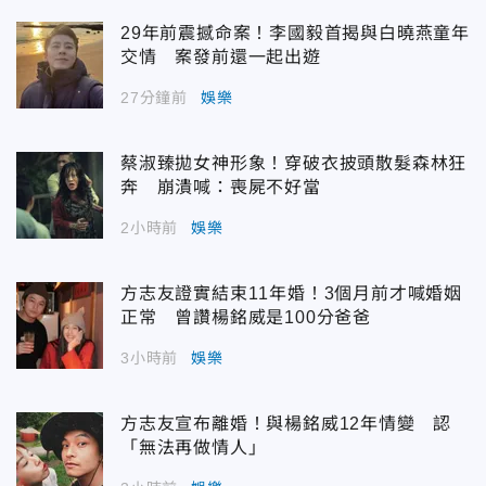
29年前震撼命案！李國毅首揭與白曉燕童年
交情 案發前還一起出遊
27分鐘前
娛樂
蔡淑臻拋女神形象！穿破衣披頭散髮森林狂
奔 崩潰喊：喪屍不好當
2小時前
娛樂
方志友證實結束11年婚！3個月前才喊婚姻
正常 曾讚楊銘威是100分爸爸
3小時前
娛樂
方志友宣布離婚！與楊銘威12年情變 認
「無法再做情人」