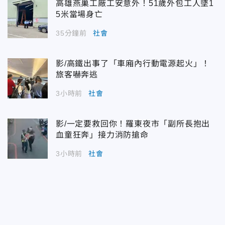
高雄燕巢工廠工安意外！51歲外包工人墜1
5米當場身亡
35分鐘前
社會
影/高鐵出事了「車廂內行動電源起火」！
旅客嚇奔逃
3小時前
社會
影/一定要救回你！羅東夜市「副所長抱出
血童狂奔」接力消防搶命
3小時前
社會