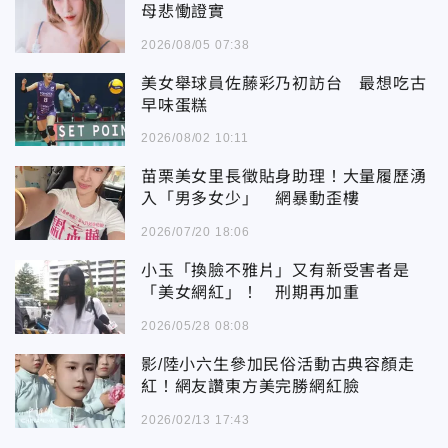
母悲慟證實
2026/08/05 07:38
美女舉球員佐藤彩乃初訪台 最想吃古
早味蛋糕
2026/08/02 10:11
苗栗美女里長徵貼身助理！大量履歷湧
入「男多女少」 網暴動歪樓
2026/07/20 18:06
小玉「換臉不雅片」又有新受害者是
「美女網紅」！ 刑期再加重
2026/05/28 08:08
影/陸小六生參加民俗活動古典容顏走
紅！網友讚東方美完勝網紅臉
2026/02/13 17:43