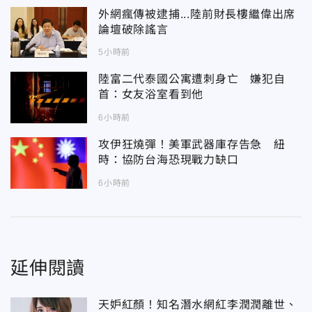
外網瘋傳被逮捕...陸前財長樓繼偉出席
論壇破除謠言
5小時前
陸富二代泰國公寓遭刺身亡 嫌犯自
首：女友浴室看到他
6小時前
攻伊狂燒彈！美軍武器庫存告急 紐
時：協防台海恐現戰力缺口
6小時前
延伸閱讀
天妒紅顏！知名潛水網紅李潤潤離世、