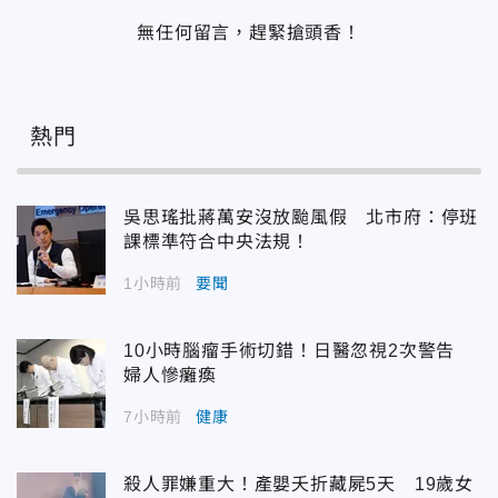
無任何留言，趕緊搶頭香！
熱門
吳思瑤批蔣萬安沒放颱風假 北市府：停班
課標準符合中央法規！
1小時前
要聞
10小時腦瘤手術切錯！日醫忽視2次警告
婦人慘癱瘓
7小時前
健康
殺人罪嫌重大！產嬰夭折藏屍5天 19歲女