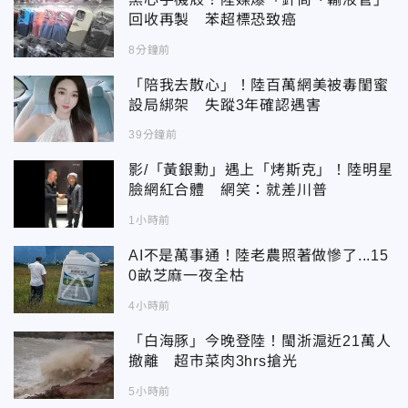
回收再製 苯超標恐致癌
8分鐘前
「陪我去散心」！陸百萬網美被毒閨蜜
設局綁架 失蹤3年確認遇害
39分鐘前
影/「黃銀勳」遇上「烤斯克」！陸明星
臉網紅合體 網笑：就差川普
1小時前
AI不是萬事通！陸老農照著做慘了...15
0畝芝麻一夜全枯
4小時前
「白海豚」今晚登陸！閩浙滬近21萬人
撤離 超市菜肉3hrs搶光
5小時前