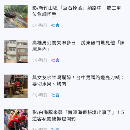
影/新竹山區「巨石掉落」躺路中 施工單
位急調怪手
3小時前
社會
高雄男公關失聯多日 房東破門驚見他「陳
屍房內」
3小時前
社會
與女友吵架喝爛醉！台中男蹲路邊亮刀喊：
要切水果、烤肉
3小時前
社會
影/白海豚來襲「南澳海邊秘境出事了」！5
遊客私闖被抓包開罰
3小時前
社會