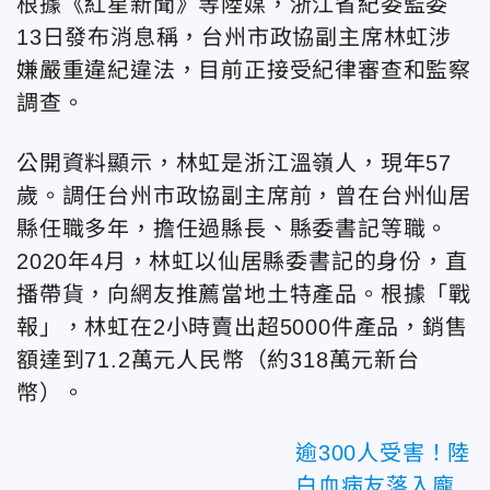
根據《紅星新聞》等陸媒，浙江省紀委監委
13日發布消息稱，台州市政協副主席林虹涉
嫌嚴重違紀違法，目前正接受紀律審查和監察
調查。
公開資料顯示，林虹是浙江溫嶺人，現年57
歲。調任台州市政協副主席前，曾在台州仙居
縣任職多年，擔任過縣長、縣委書記等職。
2020年4月，林虹以仙居縣委書記的身份，直
播帶貨，向網友推薦當地土特產品。根據「戰
報」，林虹在2小時賣出超5000件產品，銷售
額達到71.2萬元人民幣（約318萬元新台
幣）。
逾300人受害！陸
白血病友落入龐