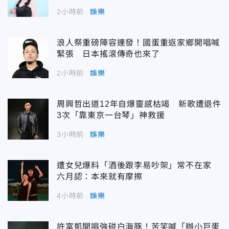
2小時前
娛樂
浪人祭重磅陣容連發！國蛋重返家鄉開唱喊
緊張 日本搖滾傳奇也來了
2小時前
娛樂
周興哲出道12年自爆靈感枯竭 新歌遭退件
3次「靠東京一台琴」神救援
3小時前
娛樂
遭女兒爆料「酒後跟李易吵架」常不在家
六月認：本來就有摩擦
4小時前
娛樂
許富凱開唱強碰白海豚！苦笑喊「辦小巨蛋