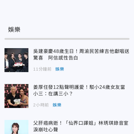
娛樂
吳建豪慶48歲生日！周渝民苦練吉他獻唱送
驚喜 阿信感性告白
11分鐘前
娛樂
姜厚任發12點聲明護愛！駁小24歲女友當
小三：在講三小？
2小時前
娛樂
父肝癌病逝！「仙界口譯姐」林琇琪錄音室
淚崩吐心聲