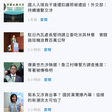
國人入境烏干達遭扣護照被遣返！外交部：
持續連繫交涉
1天前
要聞
駐日內瓦處長堅持請立委吃米其林餐 害錯
過班機浪費百萬公帑
2小時前
要聞
爆黃世杰涉賄選！詹江村曝警方調查進度：
等著被傳喚吧
5小時前
要聞
菊系又涉貪出事？ 國民黨驚爆內幕：這樣
的新潮流太可怕了
2小時前
要聞