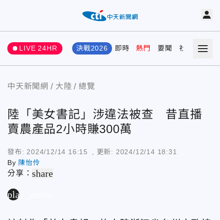
LIVE 24HR
決戰2026
即時
熱門
要聞
社會
娛樂
中天新聞網
大陸
總覽
陸「美女書記」涉違法被查 昔直播
賣農產品2小時賺300萬
發布:
2024/12/14 16:15
, 更新:
2024/12/14 18:31
By
陳怡伶
share
分享：
play_arrow