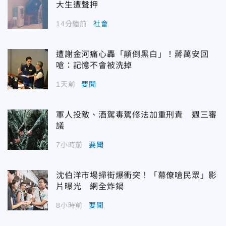
大生遭聲押
14分鐘前
社會
遭謝金河痛心轟「顛倒黑白」！蔣萬安回
嗆：記憶不會被洗掉
1天前
要聞
軍人投敵、酒駕毒駕修法加重刑責 週三審
議
7小時前
要聞
沈伯洋市場掃街爆衝突！「幕僚嗆民眾」影
片曝光 網全炸鍋
8小時前
要聞