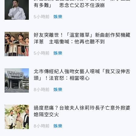
有多難」 思念亡父忍不住淚崩
5小時前
娛樂
好友突離世！「溫室雜草」新曲創作契機藏
洋蔥 主唱慟喊：他再也聽不到
5小時前
娛樂
北市傳經紀人強吻女藝人噁喊「我又沒伸舌
頭」！法官怒：相當噁心
8小時前
娛樂
過度悲痛？台玻夫人徐莉玲長子亡意外掀婆
媳隔空交火
8小時前
娛樂