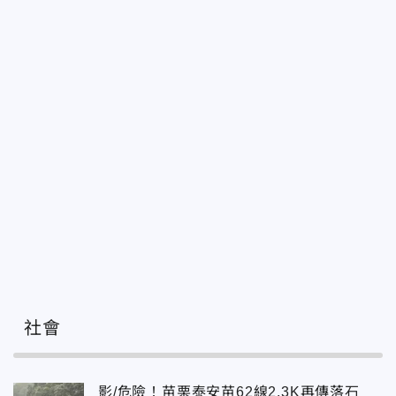
社會
影/危險！苗栗泰安苗62線2.3K再傳落石