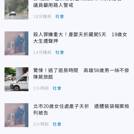
議員籲用路人警戒
18分鐘前
社會
殺人罪嫌重大！產嬰夭折藏屍5天 19歲女
大生遭聲押
14分鐘前
社會
驚悚！過了退房時間 高雄58歲男一絲不掛
陳屍旅館
2小時前
社會
北市20歲女住處產子夭折 遺體裝袋報案檢
列被告
3小時前
社會