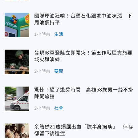
國際原油狂噴！台塑石化跟進中油凍漲 下
周油價持平
1小時前
生活
發現敵軍登陸立即開火！第五作戰區實施要
域火殲演練
2小時前
要聞
驚悚！過了退房時間 高雄58歲男一絲不掛
陳屍旅館
2小時前
社會
余皓然21歲爆腦出血「險半身癱瘓」 倖存
卻留下後遺症