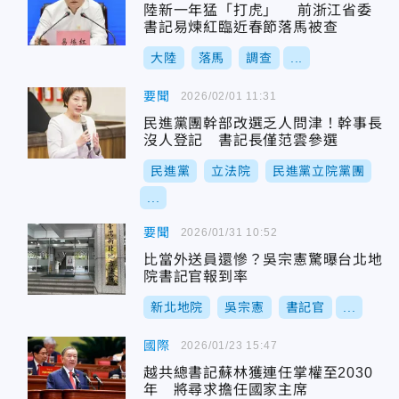
陸新一年猛「打虎」 前浙江省委
書記易煉紅臨近春節落馬被查
大陸
落馬
調查
...
要聞
2026/02/01 11:31
民進黨團幹部改選乏人問津！幹事長
沒人登記 書記長僅范雲參選
民進黨
立法院
民進黨立院黨團
...
要聞
2026/01/31 10:52
比當外送員還慘？吳宗憲驚曝台北地
院書記官報到率
新北地院
吳宗憲
書記官
...
國際
2026/01/23 15:47
越共總書記蘇林獲連任掌權至2030
年 將尋求擔任國家主席