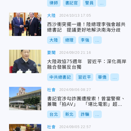
律師
書記官
警員
...
大陸
2024/10/13 17:05
西沙衝突擺一邊！陸總理李強會越共
總書記 提議更好地解決南海分歧
大陸
總理
李強
...
要聞
2024/09/20 21:16
大陸政協75週年 習近平：深化兩岸
融合發展反台獨
中共總書記
習近平
華僑
...
社會
2024/09/06 08:27
書記官涉勾詐團遭搜索！曾當警察、
兼職「拍AV」 「堪比電影」超狂
經歷曝
台北
新北
詐騙
...
社會
2024/09/05 22:57