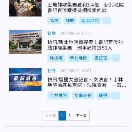
土地詐欺集團獲利1.4億 新北地院
書記官涉案遭檢調搜索約談
北檢
詐欺
新北地院
...
社會
2024/09/05 17:15
快訊/新北地院遭搜索！書記官涉勾
結詐騙集團 刑事局拘提51人
地檢署
新北地院
書記官
...
社會
2024/08/21 10:01
快訊/騷擾女書記官、女法官！士林
地院前庭長否認、法院查有 一審判
決出爐
士林地院
女書記官
騷擾
...
上一頁
1
2
下一頁