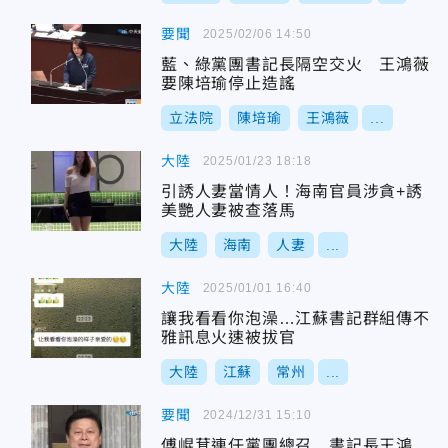
要聞
2025/02/06 14:50
藍、綠黨團書記長隔空交火 王鴻薇
要陳培瑜停止造謠
立法院
陳培瑜
王鴻薇
...
大陸
2025/01/23 18:18
引誘人妻當情人！海南官員涉貪+誘
美艷人妻被查落馬
大陸
海南
人妻
...
大陸
2025/01/01 16:40
讓我看看你泡澡…江蘇書記群組傳不
雅訊息火速被拔官
大陸
江蘇
常州
...
要聞
2024/12/31 15:10
傅崐萁連任黨團總召 書記長王鴻