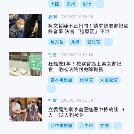
大陸
貴州
銀行
...
要聞
2025/05/16 19:06
柯文哲疑不正訊問！請求調取書記官
錄音筆 法官「這原因」不准
柯文哲
北檢
書記官
...
社會
2025/05/16 14:16
狂騷擾1年！檢察官迷上美女書記
官 懲戒法院判免除職務
雲林地檢署
檢察官
女書記官
...
社會
2025/05/02 21:50
立委罷免案涉幽靈連署中檢約談19
人 12人列被告
台中地檢署
台中市
立委
...