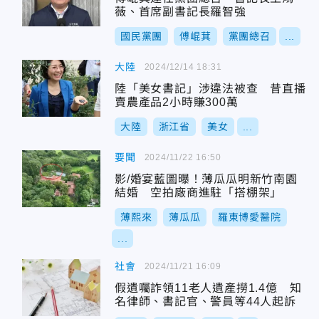
薇、首席副書記長羅智強
國民黨團
傅崐萁
黨團總召
...
大陸
2024/12/14 18:31
陸「美女書記」涉違法被查 昔直播
賣農產品2小時賺300萬
大陸
浙江省
美女
...
要聞
2024/11/22 16:50
影/婚宴藍圖曝！薄瓜瓜明新竹南園
結婚 空拍廠商進駐「搭棚架」
薄熙來
薄瓜瓜
羅東博愛醫院
...
社會
2024/11/21 16:09
假遺囑詐領11老人遺產撈1.4億 知
名律師、書記官、警員等44人起訴