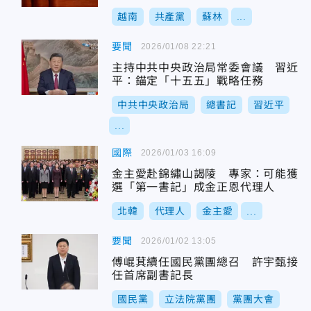
越南
共產黨
蘇林
...
要聞
2026/01/08 22:21
主持中共中央政治局常委會議 習近
平：錨定「十五五」戰略任務
中共中央政治局
總書記
習近平
...
國際
2026/01/03 16:09
金主愛赴錦繡山謁陵 專家：可能獲
選「第一書記」成金正恩代理人
北韓
代理人
金主愛
...
要聞
2026/01/02 13:05
傅崐萁續任國民黨團總召 許宇甄接
任首席副書記長
國民黨
立法院黨團
黨團大會