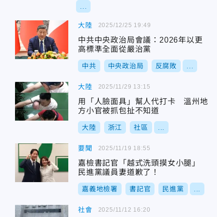
...
大陸
2025/12/25 19:49
中共中央政治局會議：2026年以更
高標準全面從嚴治黨
中共
中央政治局
反腐敗
...
大陸
2025/11/29 13:15
用「人臉面具」幫人代打卡 溫州地
方小官被抓包扯不知道
大陸
浙江
社區
...
要聞
2025/11/19 18:55
嘉檢書記官「越式洗頭摸女小腿」
民進黨議員妻道歉了！
嘉義地檢署
書記官
民進黨
...
社會
2025/11/12 16:20