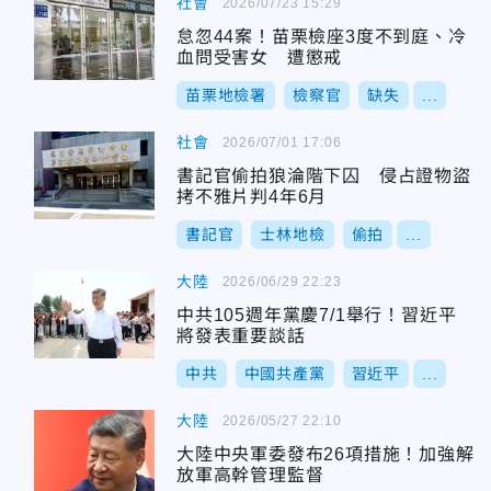
社會
2026/07/23 15:29
怠忽44案！苗栗檢座3度不到庭、冷
血問受害女 遭懲戒
苗栗地檢署
檢察官
缺失
...
社會
2026/07/01 17:06
書記官偷拍狼淪階下囚 侵占證物盜
拷不雅片判4年6月
書記官
士林地檢
偷拍
...
大陸
2026/06/29 22:23
中共105週年黨慶7/1舉行！習近平
將發表重要談話
中共
中國共產黨
習近平
...
大陸
2026/05/27 22:10
大陸中央軍委發布26項措施！加強解
放軍高幹管理監督