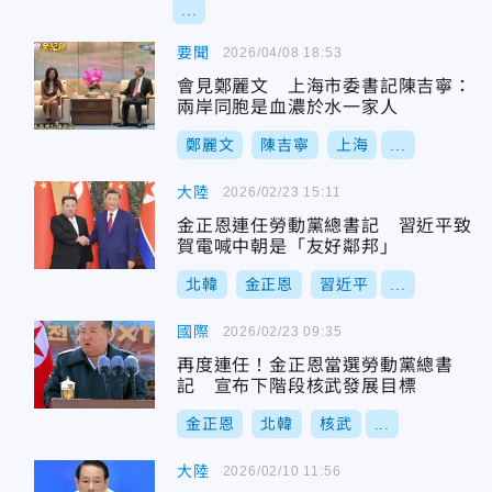
...
要聞
2026/04/08 18:53
會見鄭麗文 上海市委書記陳吉寧：
兩岸同胞是血濃於水一家人
鄭麗文
陳吉寧
上海
...
大陸
2026/02/23 15:11
金正恩連任勞動黨總書記 習近平致
賀電喊中朝是「友好鄰邦」
北韓
金正恩
習近平
...
國際
2026/02/23 09:35
再度連任！金正恩當選勞動黨總書
記 宣布下階段核武發展目標
金正恩
北韓
核武
...
大陸
2026/02/10 11:56