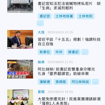
書記官知法犯法偷贓物拷私密片 辯
「生病」求減刑輕判
書記官
士林地檢署
士林地院
...
大陸
2025/10/24 22:35
習近平談「十五五」規劃！強調科技
自立自強
新華社
中共
總書記
...
娛樂
2025/09/03 21:51
阿比妹妹/ 前書記官雙重身分曝光
化身「靈界翻譯官」助破命案
潘敏捷
張錫銘
阿比妹妹說
...
要聞
2025/08/24 18:50
大罷免慘遭完封！民進黨團爆請辭潮
「僅剩1人未表態」