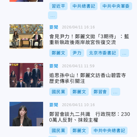
習近平
中共總書記
中共中央軍委
...
要聞
2026/04/11 16:16
會見尹力！鄭麗文拋「3期待」：藍
重新執政後兩岸故宮恢復交流
鄭麗文
尹力
北京市委書記
...
要聞
2026/04/11 11:59
追思孫中山！鄭麗文訪香山碧雲寺
歷史傳承引關注
國民黨
鄭麗文
鄭習會
...
要聞
2026/04/11 10:16
鄭習會談九二共識 行政院怒：230
0萬人反對、抹殺主權
國民黨
鄭麗文
中共中央總書記