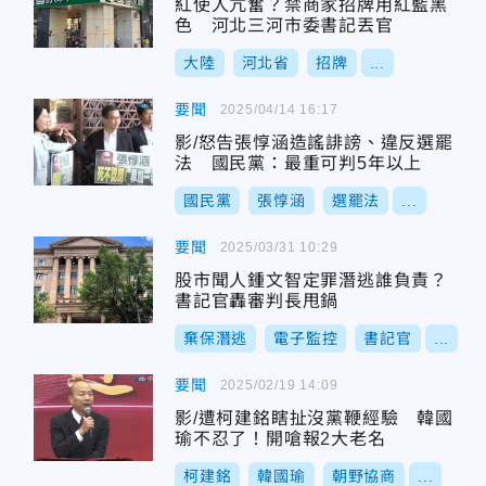
紅使人亢奮？禁商家招牌用紅藍黑
色 河北三河市委書記丟官
大陸
河北省
招牌
...
要聞
2025/04/14 16:17
影/怒告張惇涵造謠誹謗、違反選罷
法 國民黨：最重可判5年以上
國民黨
張惇涵
選罷法
...
要聞
2025/03/31 10:29
股市聞人鍾文智定罪潛逃誰負責？
書記官轟審判長甩鍋
棄保潛逃
電子監控
書記官
...
要聞
2025/02/19 14:09
影/遭柯建銘瞎扯沒黨鞭經驗 韓國
瑜不忍了！開嗆報2大老名
柯建銘
韓國瑜
朝野協商
...