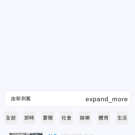
全部
即時
要聞
社會
娛樂
體育
生活