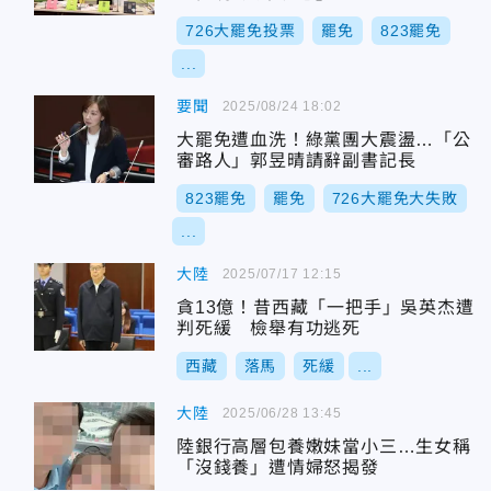
726大罷免投票
罷免
823罷免
...
要聞
2025/08/24 18:02
大罷免遭血洗！綠黨團大震盪…「公
審路人」郭昱晴請辭副書記長
823罷免
罷免
726大罷免大失敗
...
大陸
2025/07/17 12:15
貪13億！昔西藏「一把手」吳英杰遭
判死緩 檢舉有功逃死
西藏
落馬
死緩
...
大陸
2025/06/28 13:45
陸銀行高層包養嫩妹當小三…生女稱
「沒錢養」遭情婦怒揭發