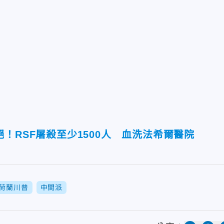
！RSF屠殺至少1500人 血洗法希爾醫院
荷蘭川普
中間派