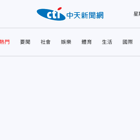
星
熱門
要聞
社會
娛樂
體育
生活
國際