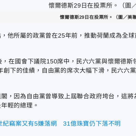
懷爾德斯29日在投票所。
（圖／美
，他所屬的政黨曾在25年前，推動荷蘭成為全球
後，在國會下議院150席中，民六六黨與懷爾德斯
3年創下的佳績，自由黨的席次大幅下滑，民六六
組閣，因為自由黨曾導致上屆聯合政府垮台，這將
最年輕的總理。
世紀竊案又有5嫌落網 31億珠寶仍下落不明