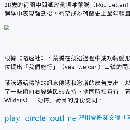
38歲的荷蘭中間派政黨領袖葉騰（Rob Jett
選舉中表現強勁後，有望成為荷蘭史上最年輕
根據《路透社》，葉騰
在競選過程中成功轉變
位提出「我們能行」（yes, we can）口號
的開
葉騰
憑藉精準的訊息傳遞和激增的廣告支出，
了一些傾向右翼選民的支持。他同時指責有「
Wilders）
「劫持」荷蘭的身份認同。
play_circle_outline
習川會後發文曝「