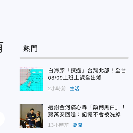
有
熱門
白海豚「擦過」台灣北部！全台
08/09上班上課全出爐
2小時前
生活
遭謝金河痛心轟「顛倒黑白」！
蔣萬安回嗆：記憶不會被洗掉
13小時前
要聞