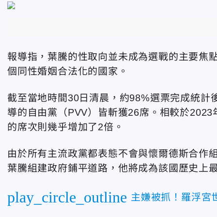
報導指，葉騰
的性取向並未成為選戰的主要焦點
個同性婚姻合法化
的國家。
截至當地時間30日清晨，約98%選票完成統計
導的自由黨
（PVV）
皆斬獲26席。
相較於202
的席次則
幾乎增加了2倍。
由於所有主流政黨都表態不會與懷爾德斯合作
葉騰
組建政府鋪平道路，他將成為該國歷史上
play_circle_outline
主嫌被抓！羅浮宮