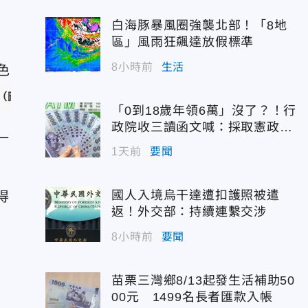
白海豚暴風圈強襲北部！「8地
區」風雨狂飆達放假標準
8小時前
生活
（圖／美聯社）
「0到18歲年領6萬」沒了？！行
政院收三讀函文喊：採取憲政作
一
為
1天前
要聞
國人入境烏干達遭扣護照被遣
得
返！外交部：持續連繫交涉
8小時前
要聞
苗栗三灣鄉8/13起發生活補助50
00元 1499名長者匯款入帳