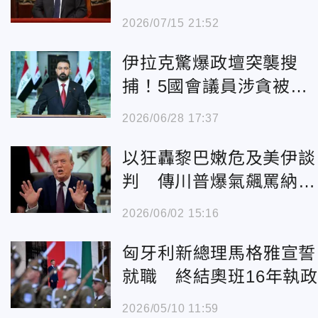
結奧班時代
2026/07/15 21:52
伊拉克驚爆政壇突襲搜
捕！5國會議員涉貪被
抓 「綠區」遭封鎖
2026/06/28 17:37
以狂轟黎巴嫩危及美伊談
判 傳川普爆氣飆罵納坦
雅胡「瘋了」
2026/06/02 15:16
匈牙利新總理馬格雅宣誓
就職 終結奧班16年執
2026/05/10 11:59