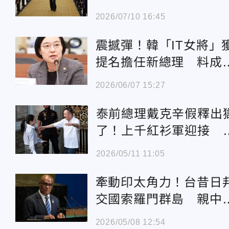
紀錄 兩國關係升溫
2026/07/10 16:45
震撼彈！韓「IT女將」
提名擔任新總理 料成
上第二位女總理
2026/06/07 15:27
泰前總理戴克辛假釋出
了！上千紅衫軍迎接 
女兒激動相擁
2026/05/11 11:05
牽動印太角力！台昔日
政
交國索羅門群島 親中
理驚傳遭罷免
2026/05/08 12:54