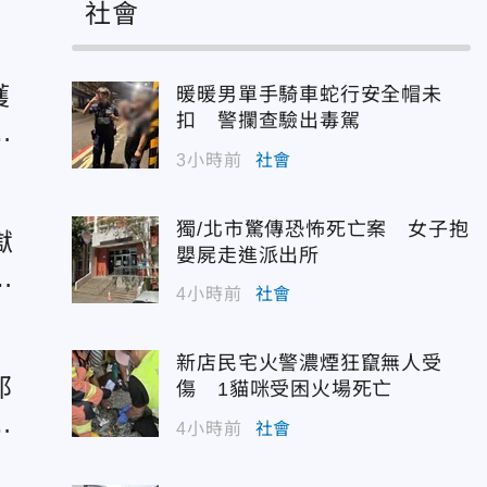
社會
獲
暖暖男單手騎車蛇行安全帽未
扣 警攔查驗出毒駕
史
3小時前
社會
獨/北市驚傳恐怖死亡案 女子抱
獄
嬰屍走進派出所
見
4小時前
社會
新店民宅火警濃煙狂竄無人受
邦
傷 1貓咪受困火場死亡
總
4小時前
社會