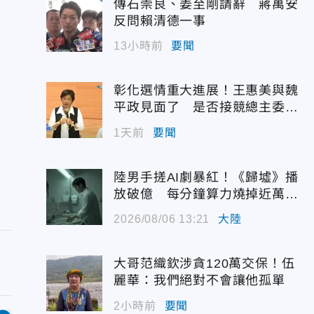
傳石崇良、姜至剛請辭 蔣萬安
反問賴清德一事
13小時前
要聞
彰化選情重大進展！王惠美與魏
平政見面了 是否接競總主委態
度曝光
1天前
要聞
陸男手搓AI劇暴紅！《歸墟》播
放破億 每分鐘算力燒掉近萬台
幣
2026/08/06 13:21
大陸
大哥范織欽涉貪120萬交保！伍
麗華：我們絕對不會讓他孤單
2小時前
要聞