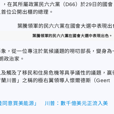
en），在其所屬政黨民六六黨（D66）於29日的
國會
且首位公開出櫃的總理。
葉騰領軍的民六六黨在國會大選中表現出色。
形象，從一位專注於氣候議題的嘮叨
部長，變身為
朗政治家。
以及觸及了移民和住房危機等具爭議性的議題，贏
荷蘭川普」之稱的極右翼領導人
懷爾德斯（Geert
陸同意買美能源」 川普：數千億美元正流入美