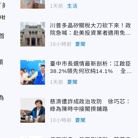
1天前
生活
聯社）
川普多晶矽關稅大刀砍下來！政
院急喊：赴美投資業者適用免稅
首
配額
16小時前
要聞
領
臺中市長選情最新剖析：江啟臣
黨
38.2%領先何欣純14.1% 全世
代支持度全面居首
1天前
要聞
為
慈濟遭詐成政治攻防 徐巧芯：
綠為陳時中接閣揆鋪路
10小時前
要聞