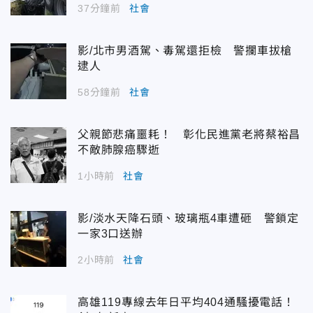
37分鐘前
社會
影/北市男酒駕、毒駕還拒檢 警攔車拔槍
逮人
58分鐘前
社會
父親節悲痛噩耗！ 彰化民進黨老將蔡裕昌
不敵肺腺癌驟逝
1小時前
社會
影/淡水天降石頭、玻璃瓶4車遭砸 警鎖定
一家3口送辦
2小時前
社會
高雄119專線去年日平均404通騷擾電話！