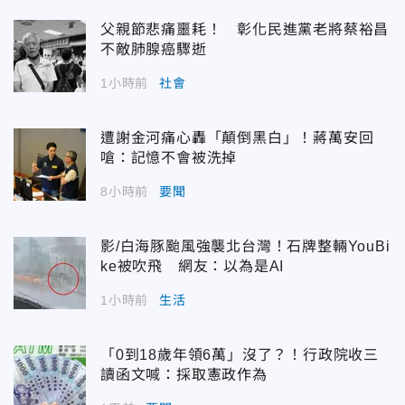
父親節悲痛噩耗！ 彰化民進黨老將蔡裕昌
不敵肺腺癌驟逝
1小時前
社會
遭謝金河痛心轟「顛倒黑白」！蔣萬安回
嗆：記憶不會被洗掉
8小時前
要聞
影/白海豚颱風強襲北台灣！石牌整輛YouBi
ke被吹飛 網友：以為是AI
1小時前
生活
「0到18歲年領6萬」沒了？！行政院收三
讀函文喊：採取憲政作為