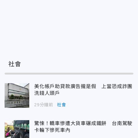
社會
美化帳戶助貸款廣告攏是假 上當恐成詐團
洗錢人頭戶
29分鐘前
社會
驚悚！轎車慘遭大貨車碾成鐵餅 台南駕駛
卡輪下慘死車內