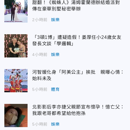
甜翻！《蜘蛛人》湯姆霍蘭德辦結婚派對
傳在豪華別墅秘密舉辦
2小時前
娛樂
「3碩1博」遭疑造假！姜厚任小24歲女友
發長文談「學邏輯」
4小時前
娛樂
河智媛化身「阿美公主」挨批 親曝心情：
始料未及
5小時前
體育
北影影后李亦捷父親節宣布懷孕！憶亡父：
我跟老哥都希望給他抱孫
5小時前
娛樂