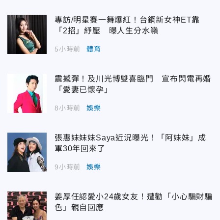
專訪/明星賽一舞爆紅！台鋼新女神ET靠
「2招」紓壓 曝人生分水嶺
5小時前
體育
震撼彈！及川光博雙喜臨門 宣布閃電再婚
「愛妻已懷孕」
8小時前
娛樂
張惠妹妹妹Saya近況曝光！「阿妹妹」成
軍30年回來了
9小時前
娛樂
姜厚任認愛小24歲女友！遭勸「小心騙財騙
色」親自回應