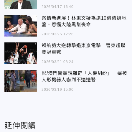
2026/04/17 16:40
案情新進展！林秉文疑為還10億債搶地
盤、惹惱大陸黑幫喪命
2026/03/25 12:26
領航猿大逆轉擊退東京電擊 晉東超聯
賽冠軍戰
2026/03/21 08:24
影/澳門街頭現離奇「人機糾紛」 婦被
人形機器人嚇到不適送醫
2026/03/19 15:00
延伸閱讀