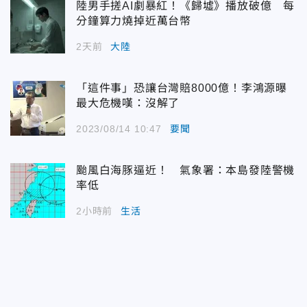
陸男手搓AI劇暴紅！《歸墟》播放破億 每
分鐘算力燒掉近萬台幣
2天前
大陸
「這件事」恐讓台灣賠8000億！李鴻源曝
最大危機嘆：沒解了
2023/08/14 10:47
要聞
颱風白海豚逼近！ 氣象署：本島發陸警機
率低
2小時前
生活