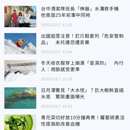
台中清潔隊班長「神器」水溝救手機
他竟是25年前軍中同袍
2025/12/17 12:25
出國追雪注意！釘爪鞋套列「危安管制
品」 未托運恐遭丟棄
2025/12/17 11:04
冬天收衣服穿上崩潰「是濕的」 內行
人：用臉感受更準
2025/12/17 10:33
日月潭驚見「大水怪」？巨大樹幹直插
水底 驚險畫面曝光
2025/12/17 10:32
青花菜切好放10分鐘再煮！蘿蔔硫素活
性提高助改善血糖