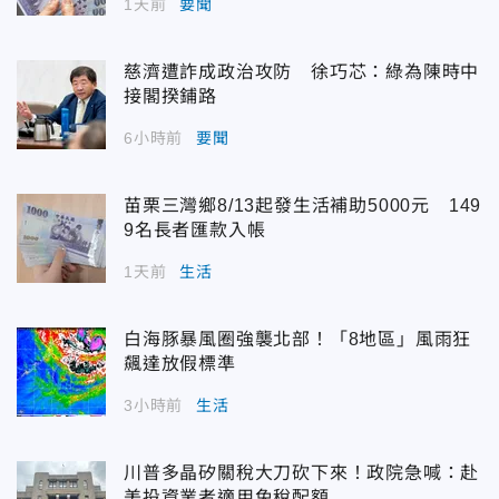
1天前
要聞
慈濟遭詐成政治攻防 徐巧芯：綠為陳時中
接閣揆鋪路
6小時前
要聞
苗栗三灣鄉8/13起發生活補助5000元 149
9名長者匯款入帳
1天前
生活
白海豚暴風圈強襲北部！「8地區」風雨狂
飆達放假標準
3小時前
生活
川普多晶矽關稅大刀砍下來！政院急喊：赴
美投資業者適用免稅配額