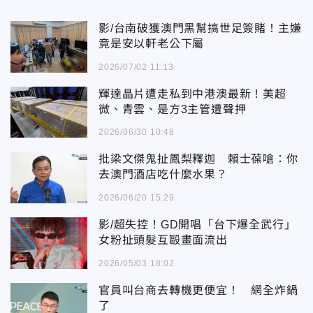
影/台南破獲澳門黑幫搞世足簽賭！主嫌
竟是安以軒老公下屬
2026/07/02 11:13
輝達晶片遭走私到中港澳最新！美超
微、青雲、是方3主管遭聲押
2026/06/30 10:48
批梁文傑鬼扯鳳梨釋迦 賴士葆嗆：你
去澳門酒店吃什麼水果？
2026/06/20 15:29
影/超失控！GD開唱「台下爆全武行」
女粉扯頭髮互毆畫面流出
2026/05/03 18:02
官員叫台商去轉機更便宜！ 網全炸鍋
了