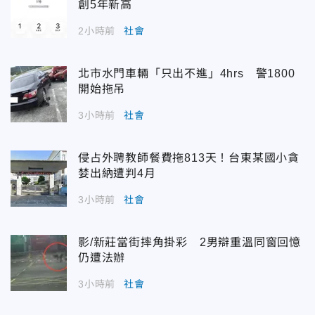
創5年新高
2小時前
社會
北市水門車輛「只出不進」4hrs 警1800
開始拖吊
3小時前
社會
侵占外聘教師餐費拖813天！台東某國小貪
婪出納遭判4月
3小時前
社會
影/新莊當街摔角掛彩 2男辯重溫同窗回憶
仍遭法辦
3小時前
社會