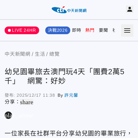
LIVE 24HR
決戰2026
即時
熱門
要聞
社會
娛樂
中天新聞網
生活
總覽
幼兒園畢旅去澳門玩4天「團費2萬5
千」 網驚：好妙
發布:
2025/12/17 11:38
By
許元馨
share
分享：
play_arrow
一位家長在社群平台分享幼兒園的畢業旅行，