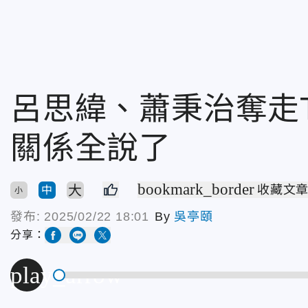
呂思緯、蕭秉治奪走T
關係全說了
bookmark_border
大
收藏文
中
小
發布:
2025/02/22 18:01
By
吳亭頤
分享：
play_arrow