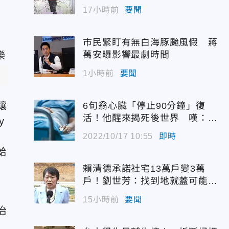
佳青回應了
17小時前
要聞
市民緊盯有無白海豚颱風假 蔣
萬安曝影響最劇時間
1小時前
要聞
）
讓
6旬翁心臟「停止90分鐘」復
活！他醒來揭死後世界 嘆：很
y
恐怖…
2022/10/17 10:55
即時
蛤
賴清德承諾社宅13萬戶變3萬
戶！劉世芳：找到地就蓋可能變
空餘屋
15小時前
要聞
治