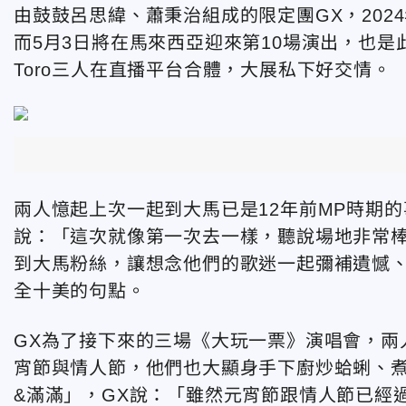
由鼓鼓呂思緯、蕭秉治組成的限定團GX，20
而5月3日將在馬來西亞迎來第10場演出，也
Toro三人在直播平台合體，大展私下好交情。
兩人憶起上次一起到大馬已是12年前MP時期
說：「這次就像第一次去一樣，聽說場地非常棒
到大馬粉絲，讓想念他們的歌迷一起彌補遺憾、
全十美的句點。
GX為了接下來的三場《大玩一票》演唱會，兩
宵節與情人節，他們也大顯身手下廚炒蛤蜊、
&滿滿」，GX說：「雖然元宵節跟情人節已經