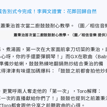
威告別式今完成！李興文證實：花葬回歸自然
蕭秉治首次當二廚鼓鼓耐心教學。（圖／相信音樂 提供
蒜、煮湯圓，第一次在大家面前拿刀切菜的秉治，
心呀，你的手還要彈鋼琴！」而GX在歌曲〈Bab
特別準備炒蛤蜊，鼓鼓熟練地翻鍋熱炒結合秉治的備
吃得津津有味還加碼爆料：「鼓鼓之前都會拍他炒
聊，更驚呼兩人奪走他的「第一次」，Toro解釋：
第一次的直播獻給你們了！」鼓鼓也提到之前蕭秉
歌Toro都會跟他分享之前聽歌曲的心得。