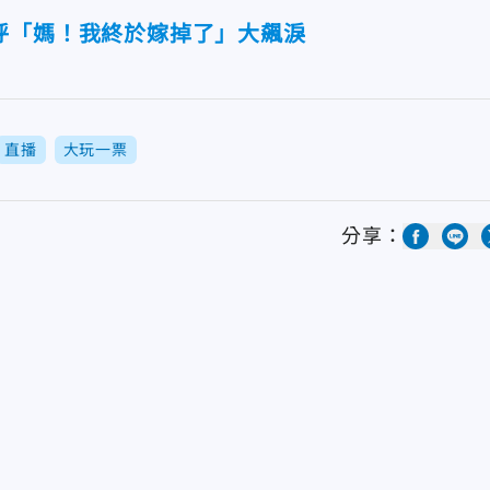
呼「媽！我終於嫁掉了」大飆淚
直播
大玩一票
分享：