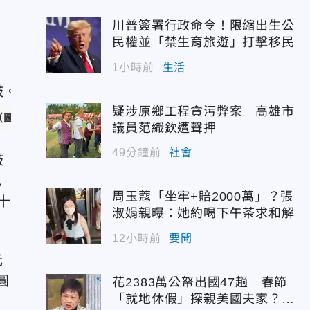
，
川普簽署行政命令！限縮出生公
民權並「禁生育旅遊」打擊移民
1小時前
生活
疑涉原鄉工程貪污弊案 高雄市
圖／相信音樂 提供）
議員范織欽遭聲押
49分鐘前
社會
鼓
見
周玉蔻「坐牢+賠2000萬」？張
十
淑娟親曝：她約喝下午茶求和解
12小時前
要聞
元
圓
花2383萬公帑出國47趟 春節
「就地休假」探親美國夫家？徐