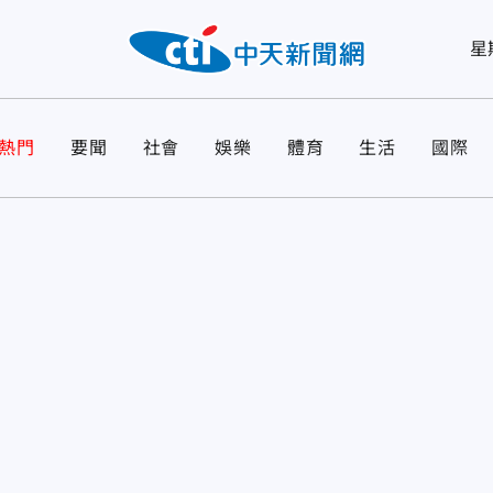
星
熱門
要聞
社會
娛樂
體育
生活
國際