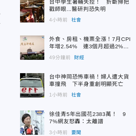
台中學生暑輔失控！ 折斷掃把
戳師眼...醫研判恐失明
y
4小時前
社會
治
外食、房租、機票全漲！7月CPI
年增2.54% 連3個月超過2%警
戒線
49分鐘前
財經
台中神岡恐怖車禍！婦人遭大貨
車撞飛 下半身重創明顯死亡
1小時前
社會
徐佳青5年出國花2383萬！ 9
7%網友怒轟：太離譜
3小時前
要聞