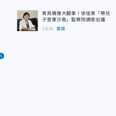
青鳥偶像大翻車！徐佳青「帶兒
子登東沙島」監察院調查出爐
2天前
要聞