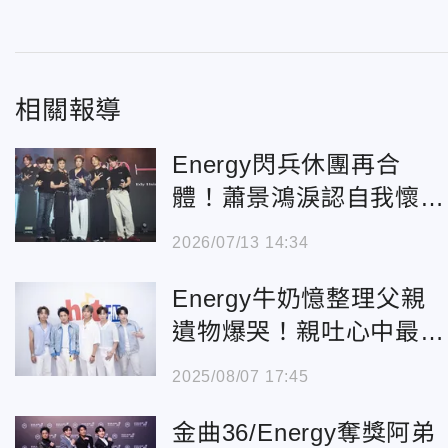
相關報導
Energy閃兵休團再合
體！蕭景鴻淚認自我懷
疑 坤達感性發聲
2026/07/13 14:34
Energy牛奶憶整理父親
遺物爆哭！親吐心中最大
遺憾 全員鼻酸
2025/08/07 17:45
金曲36/Energy奪獎阿弟