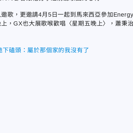
邀歌，更邀請4月5日一起到馬來西亞參加Energ
上，GX也大展歌喉歡唱〈星期五晚上〉，蕭秉
跪下磕頭：屬於那個家的我沒有了