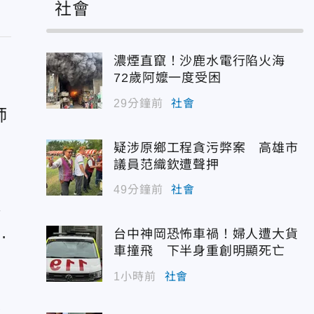
社會
濃煙直竄！沙鹿水電行陷火海
72歲阿嬤一度受困
29分鐘前
社會
師
疑涉原鄉工程貪污弊案 高雄市
議員范織欽遭聲押
49分鐘前
社會
弟
變
台中神岡恐怖車禍！婦人遭大貨
車撞飛 下半身重創明顯死亡
1小時前
社會
人