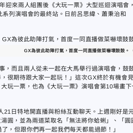
24年迎來兩人組團後《大玩一票》大型巡迴演唱會
是此系列演唱會的最終站。日前呂思緯、蕭秉治和
GX為彼此助陣打氣，首度一同直播做菜嚇壞鼓鼓。（
的事，而且兩人從未一起在大馬舉行過演唱會，鼓
，很期待跟大家一起玩！」這次GX終於有機會
大玩一票，也為《大玩一票》演唱會第10場畫下
人21日特地開直播與粉絲互動聊天。上週剛好是
煮湯圓，並為兩道菜取名「無法將你蛤蜊」、「圓
過了，但跟你們再一起我們每天都能過節！」