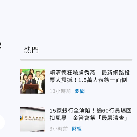
密
熱門
賴清德狂嗆盧秀燕 最新網路投
票太震撼！1.5萬人表態一面倒
13小時前
要聞
15家銀行全淪陷！逾60行員爆回
扣風暴 金管會祭「最嚴清查」
3小時前
財經