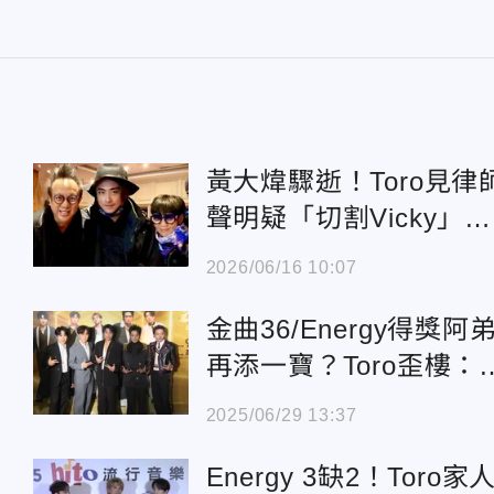
黃大煒驟逝！Toro見律
聲明疑「切割Vicky」發
聲：看不懂
2026/06/16 10:07
金曲36/Energy得獎阿
再添一寶？Toro歪樓：
「取精」獎
2025/06/29 13:37
Energy 3缺2！Toro家