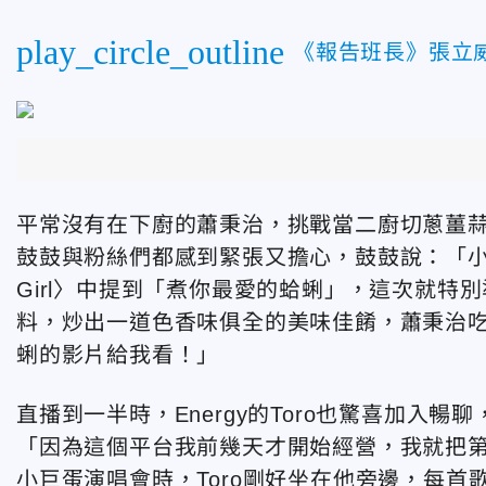
play_circle_outline
《報告班長》張立
平常沒有在下廚的蕭秉治，挑戰當二廚切蔥薑
鼓鼓與粉絲們都感到緊張又擔心，鼓鼓說：「小
Girl〉中提到「煮你最愛的蛤蜊」，這次就
料，炒出一道色香味俱全的美味佳餚，蕭秉治
蜊的影片給我看！」
直播到一半時，Energy的Toro也驚喜加入暢
「因為這個平台我前幾天才開始經營，我就把
小巨蛋演唱會時，Toro剛好坐在他旁邊，每首