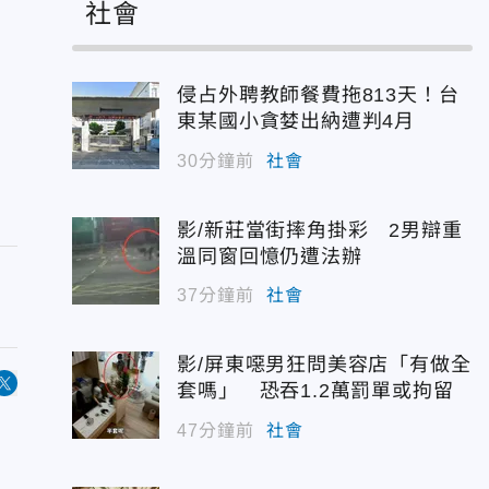
社會
侵占外聘教師餐費拖813天！台
東某國小貪婪出納遭判4月
30分鐘前
社會
影/新莊當街摔角掛彩 2男辯重
溫同窗回憶仍遭法辦
37分鐘前
社會
影/屏東噁男狂問美容店「有做全
套嗎」 恐吞1.2萬罰單或拘留
47分鐘前
社會