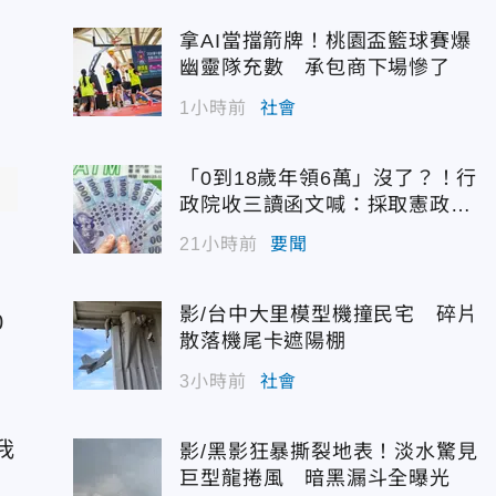
若
拿AI當擋箭牌！桃園盃籃球賽爆
幽靈隊充數 承包商下場慘了
1小時前
社會
「0到18歲年領6萬」沒了？！行
政院收三讀函文喊：採取憲政作
為
21小時前
要聞
影/台中大里模型機撞民宅 碎片
0
散落機尾卡遮陽棚
3小時前
社會
戶
我
影/黑影狂暴撕裂地表！淡水驚見
巨型龍捲風 暗黑漏斗全曝光