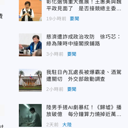
彰化選情重大進展！王惠美與魏
平政見面了 是否接競總主委態
度曝光
費
19小時前
要聞
慈濟遭詐成政治攻防 徐巧芯：
綠為陳時中接閣揆鋪路
3小時前
要聞
及
我駐日內瓦處長被爆霸凌、酒駕
遭關切 外交部啟動調查
2小時前
要聞
陸男手搓AI劇暴紅！《歸墟》播
放破億 每分鐘算力燒掉近萬台
幣
2天前
大陸
付