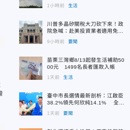
1小時前
生活
川普多晶矽關稅大刀砍下來！政
院急喊：赴美投資業者適用免稅
配額
9小時前
要聞
苗栗三灣鄉8/13起發生活補助50
00元 1499名長者匯款入帳
1天前
生活
益
需
臺中市長選情最新剖析：江啟臣
38.2%領先何欣純14.1% 全世
代支持度全面居首
1天前
要聞