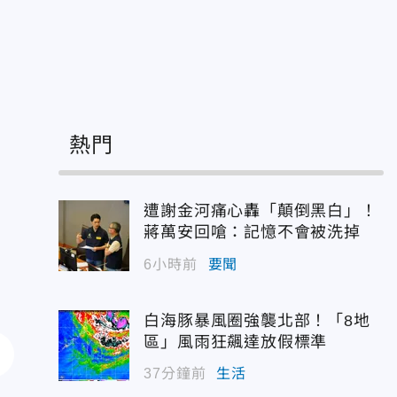
熱門
遭謝金河痛心轟「顛倒黑白」！
蔣萬安回嗆：記憶不會被洗掉
6小時前
要聞
白海豚暴風圈強襲北部！「8地
區」風雨狂飆達放假標準
37分鐘前
生活