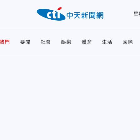
星
熱門
要聞
社會
娛樂
體育
生活
國際