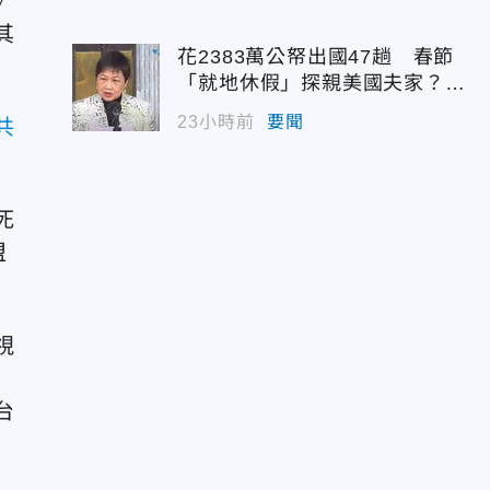
》
其
花2383萬公帑出國47趟 春節
「就地休假」探親美國夫家？徐
佳青回應了
23小時前
要聞
共
死
盟
視
台