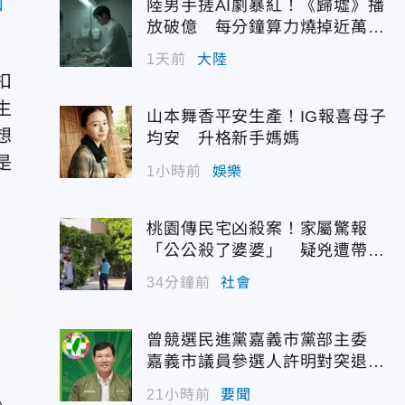
和
陸男手搓AI劇暴紅！《歸墟》播
放破億 每分鐘算力燒掉近萬台
幣
1天前
大陸
扣
生
山本舞香平安生產！IG報喜母子
想
均安 升格新手媽媽
是
1小時前
娛樂
桃園傳民宅凶殺案！家屬驚報
「公公殺了婆婆」 疑兇遭帶回
偵訊
34分鐘前
社會
曾競選民進黨嘉義市黨部主委
嘉義市議員參選人許明對突退
選！
21小時前
要聞