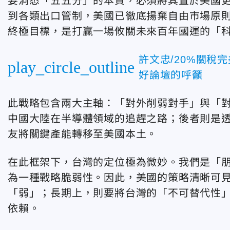
要洞悉「五五分」的本質，必須將其置於美國
到各類出口管制，美國已徹底揚棄自由市場原
終極目標，是打贏一場攸關未來百年國運的「
許文忠/20%關稅
play_circle_outline
好論壇的呼籲
此戰略包含兩大主軸：「對外削弱對手」與「
中國大陸在半導體領域的追趕之路；後者則是透過「友
友將關鍵產能轉移至美國本土。
在此框架下，台灣的定位極為微妙。我們是「
為一種戰略脆弱性。因此，美國的策略清晰可
「弱」；長期上，則要將台灣的「不可替代性
依賴。