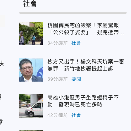
社會
桃園傳民宅凶殺案！家屬驚報
「公公殺了婆婆」 疑兇遭帶回
偵訊
34分鐘前
社會
檢方又出手！楊文科天坑案一審
扶
無罪 新竹地檢署提起上訴
39分鐘前
要聞
蛋
高雄小港區男子坐路邊椅子不
動 發現時已死亡多時
42分鐘前
社會
意