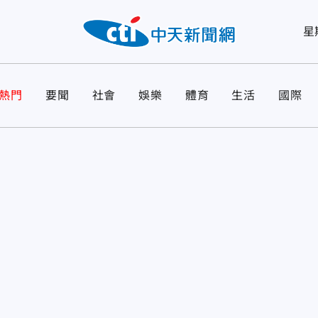
星
熱門
要聞
社會
娛樂
體育
生活
國際