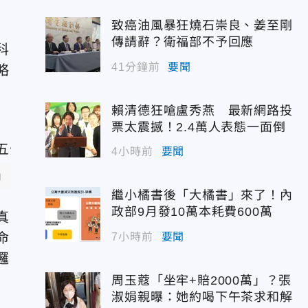
致癌油風暴狂燒石崇良、姜至剛
傳請辭？衛福部不予回應
科
41分鐘前
要聞
略
賴清德狂嗆盧秀燕 最新網路投
票太震撼！2.4萬人表態一面倒
4小時前
要聞
」
。(圖/美聯社)
繼小橘書後「大橘書」來了！內
政部9月發10萬本耗費600萬
真
命
7小時前
要聞
邏
周玉蔻「坐牢+賠2000萬」？張
淑娟親曝：她約喝下午茶求和解