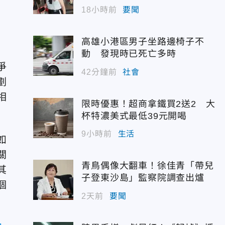
18小時前
要聞
高雄小港區男子坐路邊椅子不
動 發現時已死亡多時
爭
42分鐘前
社會
劃
相
限時優惠！超商拿鐵買2送2 大
杯特濃美式最低39元開喝
9小時前
生活
如
關
青鳥偶像大翻車！徐佳青「帶兒
其
子登東沙島」監察院調查出爐
個
2天前
要聞