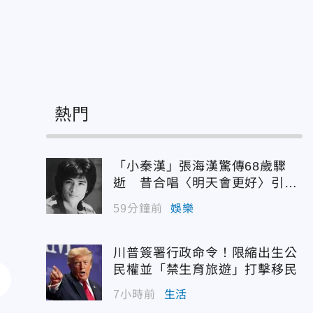
熱門
「小秦漢」張海漢驚傳68歲驟
逝 昔合唱〈明天會更好〉引追
憶
59分鐘前
娛樂
川普簽署行政命令！限縮出生公
民權並「禁生育旅遊」打擊移民
7小時前
生活