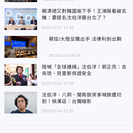
賴清德又對韓國瑜下手！王鴻薇看破玄
機：要提名沈伯洋選台北了？
2025/11/17 15:36
蔡炫/大陸反獨出手 法律利劍出鞘
2025/11/15 09:26
陸喊「全球通緝」沈伯洋！郭正亮：去
帛琉、貝里斯保證安全
2025/11/14 22:50
沈伯洋、八炯、閩南狼哭爹喊娘遭切
割！侯漢廷：台獨縮影
2025/11/14 21:32