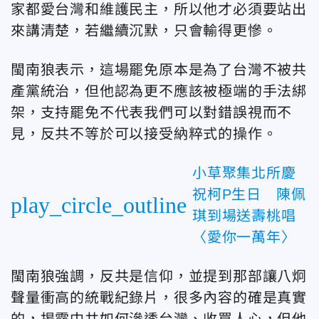
家都愛台灣和維護民主，所以他才必須要站出
來講清楚，若繼續沉默，只會輸得更慘。
閩南狼表示，這場罷免原本是為了台灣不被共
產黨統治，但他認為更不應該被極端的手法綁
架，支持罷免不代表我們可以對錯誤視而不
見，反共不等於可以接受納粹式的操作。
小草聚集北所慶
祝柯P生日 陳佩
play_circle_outline
琪到場送壽桃唱
〈愛你一萬年〉
閩南狼強調，反共是信仰，並提到那部讓八炯
聲量衝高的統戰紀錄片，很多內容的確是真實
的，揭露中共如何滲透台灣、收買人心，但他