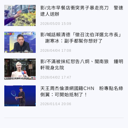
影/北市早餐店衝突男子暴走亮刀 警速
逮人送辦
2026/05/20 15:09
影/喊話賴清德「徵召沈伯洋選北市長」
謝寒冰：副手都幫你想好了
2026/04/04 17:08
影/不滿被抹紅怒告八炯、閩南狼 鍾明
軒現身北院
2026/04/02 17:47
天王周杰倫澳網國籍CHN 粉專點名綠
側翼：可開始抵制了！
2026/01/14 20:06