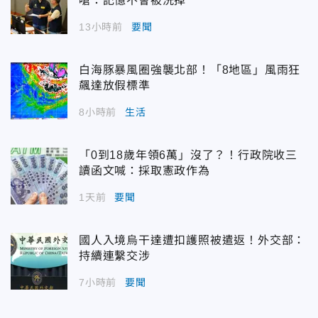
嗆：記憶不會被洗掉
13小時前
要聞
白海豚暴風圈強襲北部！「8地區」風雨狂
飆達放假標準
8小時前
生活
「0到18歲年領6萬」沒了？！行政院收三
讀函文喊：採取憲政作為
1天前
要聞
國人入境烏干達遭扣護照被遣返！外交部：
持續連繫交涉
7小時前
要聞