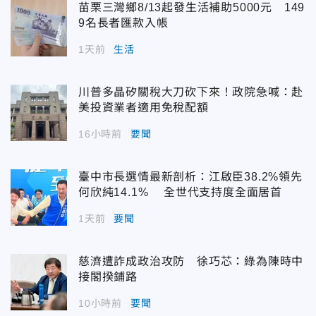
苗栗三灣鄉8/13起發生活補助5000元 149
9名長者匯款入帳
1天前
生活
川普多晶矽關稅大刀砍下來！政院急喊：赴
美投資業者適用免稅配額
16小時前
要聞
臺中市長選情最新剖析：江啟臣38.2%領先
何欣純14.1% 全世代支持度全面居首
1天前
要聞
慈濟遭詐成政治攻防 徐巧芯：綠為陳時中
接閣揆鋪路
10小時前
要聞