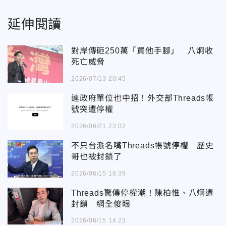
延伸閱讀
對岸傳砸250萬「買他手腳」 八炯收
死亡威脅
2026/07/13 20:45
連政府單位也中招！外交部Threads帳
號突遭停權
2026/06/21 23:02
不只台派名嘴Threads帳號停權 歷史
哥也被封鎖了
2026/06/15 16:39
Threads驚傳停權潮！陳柏惟、八炯遭
封鎖 網全傻眼
2026/06/15 14:23