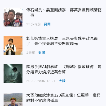
傳石崇良、姜至剛請辭 蔣萬安反問賴清德
一事
13小時前
要聞
彰化選情重大進展！王惠美與魏平政見面
了 是否接競總主委態度曝光
1天前
要聞
陸男手搓AI劇暴紅！《歸墟》播放破億 每
分鐘算力燒掉近萬台幣
2026/08/06 13:21
大陸
大哥范織欽涉貪120萬交保！伍麗華：我們
絕對不會讓他孤單