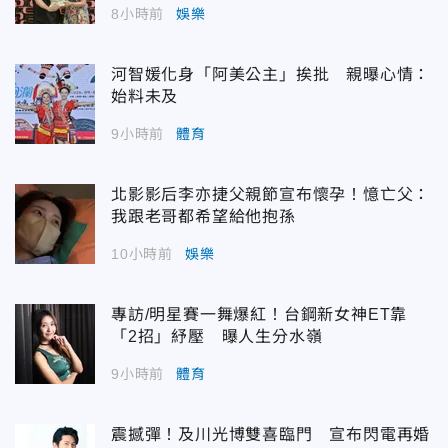
8小時前
娛樂
河智媛化身「阿美公主」挨批 親曝心情：
始料未及
9小時前
體育
北影影后李亦捷父親節宣布懷孕！憶亡父：
我跟老哥都希望給他抱孫
10小時前
娛樂
專訪/明星賽一舞爆紅！台鋼新女神ET靠
「2招」紓壓 曝人生分水嶺
9小時前
體育
震撼彈！及川光博雙喜臨門 宣布閃電再婚