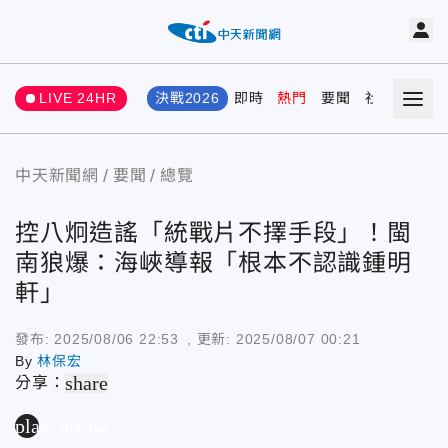
LIVE 24HR
決戰2026
即時
熱門
要聞
社會
娛樂
中天新聞網
要聞
總覽
控八炯造謠「統戰片不擇手段」！閩
南狼爆：海峽導報「根本不認識鍾明
軒」
發布:
2025/08/06 22:53
, 更新:
2025/08/07 00:21
By
林保宏
share
分享：
play_arrow