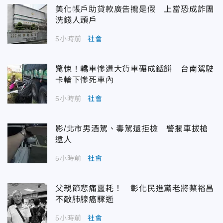
美化帳戶助貸款廣告攏是假 上當恐成詐團
洗錢人頭戶
5小時前
社會
驚悚！轎車慘遭大貨車碾成鐵餅 台南駕駛
卡輪下慘死車內
5小時前
社會
影/北市男酒駕、毒駕還拒檢 警攔車拔槍
逮人
5小時前
社會
父親節悲痛噩耗！ 彰化民進黨老將蔡裕昌
不敵肺腺癌驟逝
5小時前
社會