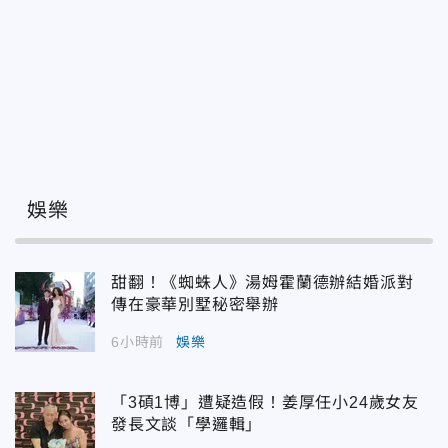
娛樂
甜翻！《蜘蛛人》湯姆霍蘭德辦結婚派對
傳在豪華別墅秘密舉辦
6小時前
娛樂
「3碩1博」遭疑造假！姜厚任小24歲女友
發長文談「學邏輯」