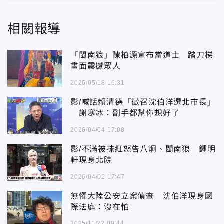
相關報導
「閩南狼」陳柏源宣布當道士 踏刀梯
畫面震撼眾人
2026/05/18 16:31
影/喊話賴清德「徵召沈伯洋選北市長」
謝寒冰：副手都幫你想好了
2026/04/04 17:08
影/不滿被抹紅怒告八炯、閩南狼 鍾明
軒現身北院
2026/04/02 17:47
無懼大陸公安立案偵查 沈伯洋現身國
際法庭：沒在怕
2025/11/22 09:44