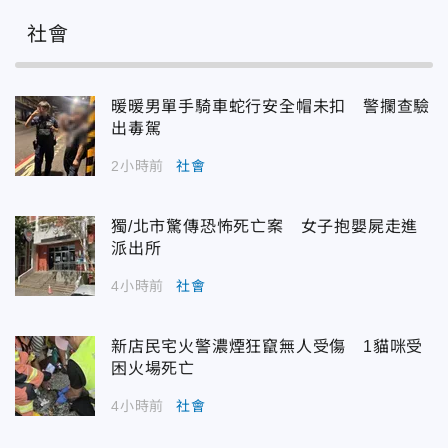
社會
暖暖男單手騎車蛇行安全帽未扣 警攔查驗
出毒駕
2小時前
社會
獨/北市驚傳恐怖死亡案 女子抱嬰屍走進
派出所
4小時前
社會
新店民宅火警濃煙狂竄無人受傷 1貓咪受
困火場死亡
4小時前
社會