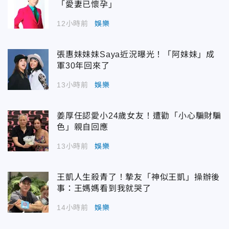
「愛妻已懷孕」
12小時前
娛樂
張惠妹妹妹Saya近況曝光！「阿妹妹」成
軍30年回來了
13小時前
娛樂
姜厚任認愛小24歲女友！遭勸「小心騙財騙
色」親自回應
13小時前
娛樂
王凱人生殺青了！摯友「神似王凱」操辦後
事：王媽媽看到我就哭了
14小時前
娛樂