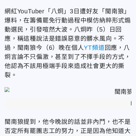
網紅YouTuber「八炯」3日遭好友「閩南狼」
爆料，在籌備罷免行動過程中模仿納粹形式煽
動選民，引發喧然大波。八炯昨（5）日回
應，稱這種說法是錯誤惡意的髒水風向。不
過，閩南狼今（6）晚在個人
YT頻道
回應，八
炯言論不只偏激，甚至到了不擇手段的方式，
他認為不該用極端手段來造成社會更大的撕
裂。
閩
閩南狼提到，他今晚說的話並非內鬥，也不是
否定所有罷團志工的努力，正是因為他知道大