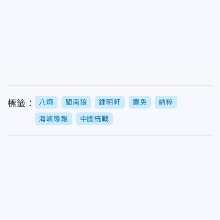
八炯
閩南狼
鍾明軒
罷免
納粹
標籤：
海峽導報
中國統戰