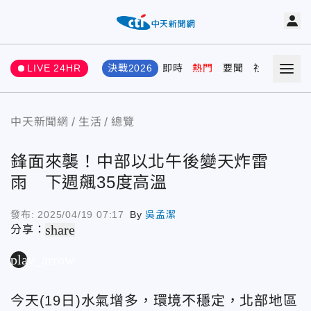
LIVE 24HR
決戰2026
即時
熱門
要聞
社會
娛樂
中天新聞網
生活
總覽
鋒面來襲！中部以北午後變天炸雷
雨 下週飆35度高溫
發布:
2025/04/19 07:17
By
吳孟潔
share
分享：
play_arrow
今天(19日)水氣增多，環境不穩定，北部地區