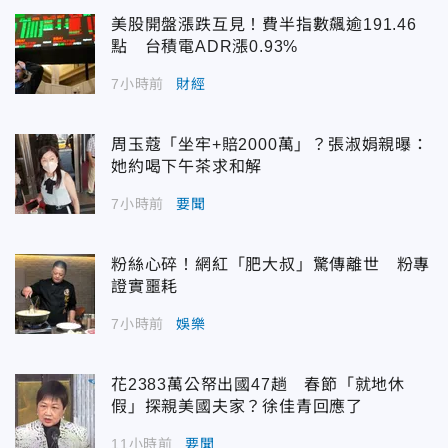
美股開盤漲跌互見！費半指數飆逾191.46
點 台積電ADR漲0.93%
7小時前
財經
周玉蔻「坐牢+賠2000萬」？張淑娟親曝：
她約喝下午茶求和解
7小時前
要聞
粉絲心碎！網紅「肥大叔」驚傳離世 粉專
證實噩耗
7小時前
娛樂
花2383萬公帑出國47趟 春節「就地休
假」探親美國夫家？徐佳青回應了
11小時前
要聞