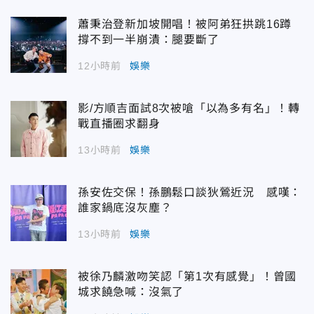
蕭秉治登新加坡開唱！被阿弟狂拱跳16蹲
撐不到一半崩潰：腿要斷了
12小時前
娛樂
影/方順吉面試8次被嗆「以為多有名」！轉
戰直播圈求翻身
13小時前
娛樂
孫安佐交保！孫鵬鬆口談狄鶯近況 感嘆：
誰家鍋底沒灰塵？
13小時前
娛樂
被徐乃麟激吻笑認「第1次有感覺」！曾國
城求饒急喊：沒氣了