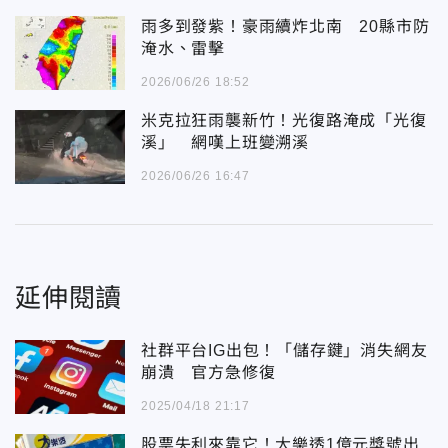
雨多到發紫！豪雨續炸北南 20縣市防
淹水、雷擊
2026/06/26 18:52
米克拉狂雨襲新竹！光復路淹成「光復
溪」 網嘆上班變溯溪
2026/06/26 16:47
延伸閱讀
社群平台IG出包！「儲存鍵」消失網友
崩潰 官方急修復
2025/04/18 21:17
股票失利來靠它！大樂透1億元獎號出