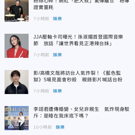
粉絲心碎！網紅「肥大叔」驚傳離世 粉專
證實噩耗
7小時前
娛樂
JJA壓軸卡司曝光！孫淑媚首登國際音樂
節 放話「讓世界看見正港辣台妹」
7小時前
娛樂
影/高橋文哉將訪台人氣炸裂！《藍色監
獄》5場見面會秒殺 親錄影片喊話台粉
7小時前
娛樂
李翊君遭傳婚變、女兒非親生 氣炸現身駁
斥：是睡在我床底下嗎？
10小時前
娛樂