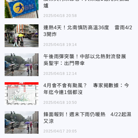
爐
2025/04/18 20:58
連熱4天！北南慎防高溫36度 雷雨4/2
3開炸
2025/04/18 19:14
午後雨彈突襲！中部以北熱對流發展
吳聖宇：出門帶傘
2025/04/18 12:14
4月會不會有颱風？ 專家揭數據：今
年迄今連1個都沒
2025/04/18 10:50
鋒面報到！週末下雨仍暖熱 4/22起濕
又涼
2025/04/17 20:05