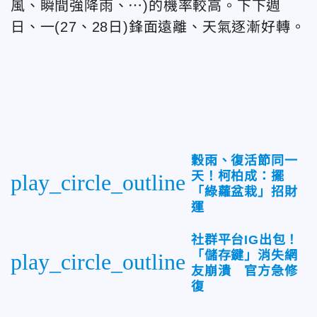
風、瞬間強降雨、⋯)的機率較高。下下週
日、一(27、28日)鋒面遠離、天氣逐漸好轉。
穀雨、復活節同一
天！柯柏成：擺
play_circle_outline
「綠蘿盆栽」招財
運
社群平台IG出包！
「儲存鍵」消失網
play_circle_outline
友崩潰 官方急修
復