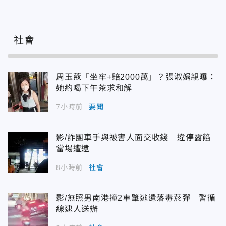
社會
周玉蔻「坐牢+賠2000萬」？張淑娟親曝：
她約喝下午茶求和解
7小時前
要聞
影/詐團車手與被害人面交收錢 違停露餡
當場遭逮
8小時前
社會
影/無照男南港撞2車肇逃遺落毒菸彈 警循
線逮人送辦