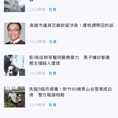
11小時前
社會
高雄市議員范織欽疑涉貪！遭檢調帶回約談
12小時前
社會
影/新店耕莘醫院醫療暴力 男子嫌診斷書
開太慢毆人遭逮
12小時前
社會
失蹤5個月尋獲！新竹60歲男山谷墜車成白
骨 警方報請相驗
12小時前
社會