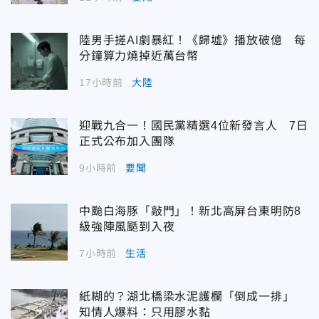
陸男手搓AI劇暴紅！《歸墟》播放破億 每
分鐘算力燒掉近萬台幣
17小時前
大陸
迎戰九合一！國民黨精選4位新發言人 7日
正式公布加入團隊
9小時前
要聞
中颱白海豚「敲門」！新北高屏台東明防8
級強陣風颳到入夜
7小時前
生活
紙糊的？湖北橋梁水泥護欄「倒成一排」
知情人爆料：只用膠水黏