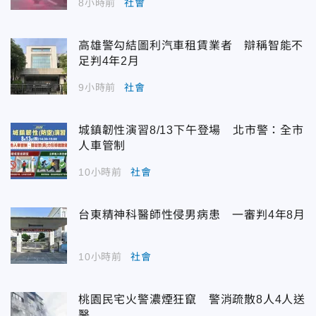
8小時前
社會
高雄警勾結圖利汽車租賃業者 辯稱智能不
足判4年2月
9小時前
社會
城鎮韌性演習8/13下午登場 北市警：全市
人車管制
10小時前
社會
台東精神科醫師性侵男病患 一審判4年8月
10小時前
社會
桃園民宅火警濃煙狂竄 警消疏散8人4人送
醫