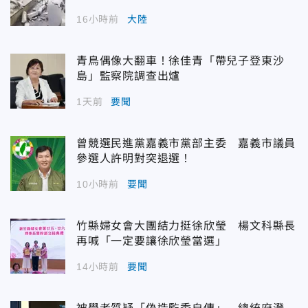
16小時前
大陸
青鳥偶像大翻車！徐佳青「帶兒子登東沙
島」監察院調查出爐
1天前
要聞
曾競選民進黨嘉義市黨部主委 嘉義市議員
參選人許明對突退選！
10小時前
要聞
竹縣婦女會大團結力挺徐欣瑩 楊文科縣長
再喊「一定要讓徐欣瑩當選」
14小時前
要聞