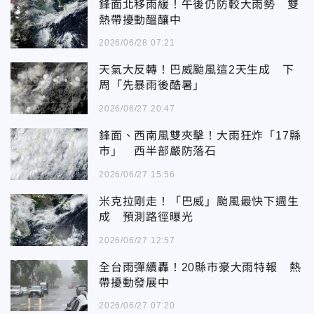
鋒面北移雨緩！午後仍防較大雨勢 雙
熱帶擾動醞釀中
2026/06/28 07:21
天氣大反轉！巴威颱風這2天生成 下
周「先暴雨後酷暑」
2026/06/27 20:47
鋒面、西南風雙夾擊！大雨狂炸「17縣
市」 西半部嚴防落石
2026/06/27 15:56
米克拉剛走！「巴威」颱風最快下週生
成 預測路徑曝光
2026/06/27 12:57
全台雨彈續轟！20縣市豪大雨特報 熱
帶擾動發展中
2026/06/27 07:20