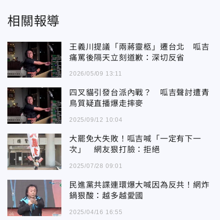
相關報導
王義川提議「兩蔣靈柩」遷台北 呱吉
痛罵後隔天立刻道歉：深切反省
2026/05/09 13:11
四叉貓引發台派內戰？ 呱吉聲討遭青
鳥質疑直播爆走摔麥
2025/09/12 10:04
大罷免大失敗！呱吉喊「一定有下一
次」 網友狠打臉：拒絕
2025/07/28 09:01
民進黨共諜連環爆大喊因為反共！網炸
鍋狠酸：越多越愛國
2025/04/16 16:55