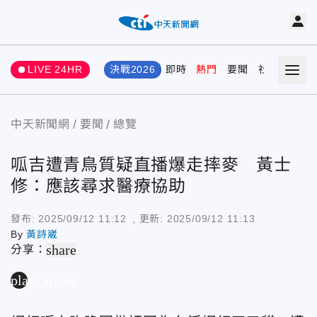
LIVE 24HR
決戰2026
即時
熱門
要聞
社會
娛樂
中天新聞網
要聞
總覽
呱吉遭青鳥質疑直播爆走摔麥 黃士
修：應該尋求醫療協助
發布:
2025/09/12 11:12
, 更新:
2025/09/12 11:13
By
黃詩崴
share
分享：
play_arrow