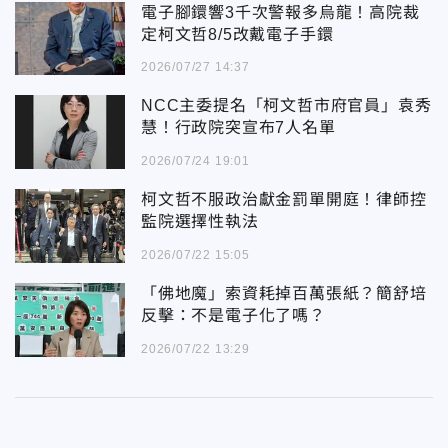
電子腳鐶響3千次警報多烏龍！高院裁
定柯文哲8/5改戴電子手鐶
2026/07/27 14:37
NCC主委提名「柯文哲市府官員」袁秀
慧！行政院突宣布7人名單
2026/07/24 19:01
柯文哲不服政治獻金罰單開庭！律師控
監院選擇性執法
2026/07/22 15:05
「佛地魔」索資耗掉百萬張紙？簡舒培
反擊：不是電子化了嗎？
2026/07/22 13:29