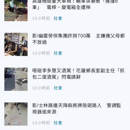
高雄晚間重大車禍！轎車突暴衝「連撞6
車」 電桿、變電箱全遭殃
10小時前
社會
影/幽靈勞保集團詐撈700萬 主嫌連父母都
不放過
10小時前
社會
噁碰李多慧又酒駕！花蓮鄉長室副主任「抓
包二度酒駕」閃電請辭
10小時前
社會
影/士林路邊天降麻將牌險砸路人 警調監
視器追來源
10小時前
社會