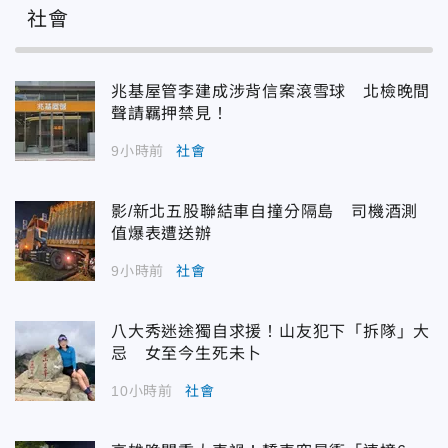
社會
兆基屋管李建成涉背信案滾雪球 北檢晚間
聲請羈押禁見！
9小時前
社會
影/新北五股聯結車自撞分隔島 司機酒測
值爆表遭送辦
9小時前
社會
八大秀迷途獨自求援！山友犯下「拆隊」大
忌 女至今生死未卜
10小時前
社會