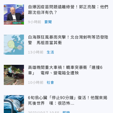
自爆因疫苗問題遠離綠營！郭正亮酸：他們
跟沈伯洋有仇？
9小時前
要聞
白海豚狂風暴雨夾擊！北台灣剉咧等恐發陸
警 馬祖首當其衝
13小時前
生活
高雄晚間重大車禍！轎車突暴衝「連撞6
車」 電桿、變電箱全遭殃
10小時前
社會
6旬翁心臟「停止90分鐘」復活！他醒來揭
死後世界 嘆：很恐怖…
2022/10/17 10:55
即時