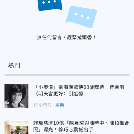
無任何留言，趕緊搶頭香！
熱門
「小秦漢」張海漢驚傳68歲驟逝 昔合唱
〈明天會更好〉引追憶
15小時前
娛樂
詐騙慈濟10億「陳昱瑄與陳時中、陳柏惟合
照」曝光！徐巧芯震撼出手