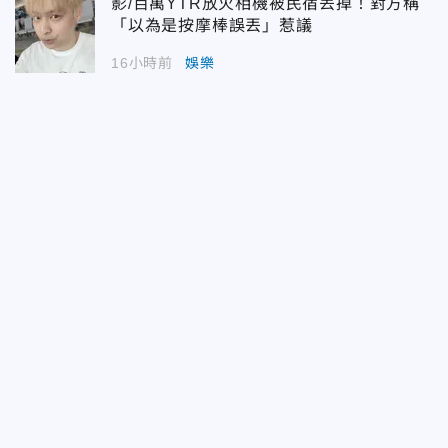
影/百萬YTR放火相機被民宿丟掉！對方稱
「以為是按摩棒誤丟」惹議
16小時前
娛樂