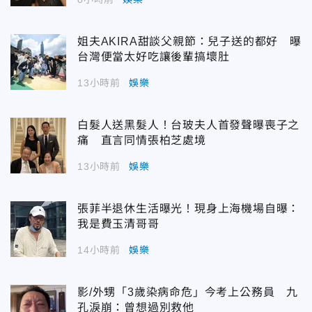
姐夫AKIRA甜談父親節：兒子送的都好 曝
台灣便當太好吃讓後輩搞壞肚
13小時前
娛樂
白髮人送黑髮人！台玻夫人首發聲曝喪子之
痛 直言同情張柏芝處境
13小時前
娛樂
張菲半退休生活曝光！現身上海機場自曝：
我是費玉清哥哥
14小時前
娛樂
影/外甥「3歲染病命危」今考上公務員 九
孔淚崩：曾想過別救他