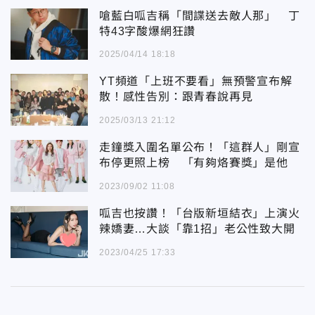
嗆藍白呱吉稱「間諜送去敵人那」 丁
特43字酸爆網狂讚
2025/04/14 18:18
YT頻道「上班不要看」無預警宣布解
散！感性告別：跟青春說再見
2025/03/13 21:12
走鐘獎入圍名單公布！「這群人」剛宣
布停更照上榜 「有夠烙賽獎」是他
2023/09/02 11:08
呱吉也按讚！「台版新垣結衣」上演火
辣嬌妻…大談「靠1招」老公性致大開
2023/04/25 17:33