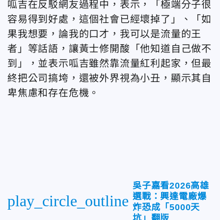
呱吉在反駁網友過程中，表示，「極端分子很
容易得到好處，這個社會已經壞掉了」、「如
果我想要，論我的口才，我可以是流量的王
者」等話語，讓黃士修開酸「他知道自己做不
到」，並表示呱吉雖然靠流量紅利起家，但最
終把公司搞垮，還被外界視為小丑，顯示其自
卑焦慮和存在危機。
吳子嘉看2026高雄
選戰：興達電廠爆
play_circle_outline
炸恐成「5000天
坑」翻版