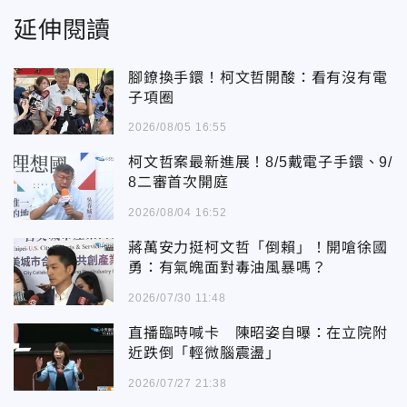
延伸閱讀
腳鐐換手鐶！柯文哲開酸：看有沒有電
子項圈
2026/08/05 16:55
柯文哲案最新進展！8/5戴電子手鐶、9/
8二審首次開庭
2026/08/04 16:52
蔣萬安力挺柯文哲「倒賴」！開嗆徐國
勇：有氣魄面對毒油風暴嗎？
2026/07/30 11:48
直播臨時喊卡 陳昭姿自曝：在立院附
近跌倒「輕微腦震盪」
2026/07/27 21:38