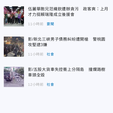
伍麗華胞兄范織欽遭辦貪污 政客爽：上月
才力挺賴瑞隆成立後援會
11小時前
要聞
影/新北三峽男子債務糾紛遭開槍 警桃園
攻堅逮3嫌
11小時前
社會
影/五股大貨車失控衝上分隔島 撞爛路樹
車頭全毀
12小時前
社會