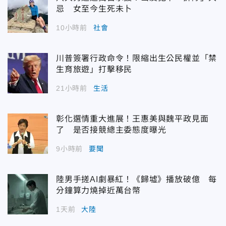
忌 女至今生死未卜
10小時前
社會
川普簽署行政命令！限縮出生公民權並「禁
生育旅遊」打擊移民
21小時前
生活
彰化選情重大進展！王惠美與魏平政見面
了 是否接競總主委態度曝光
9小時前
要聞
陸男手搓AI劇暴紅！《歸墟》播放破億 每
分鐘算力燒掉近萬台幣
1天前
大陸