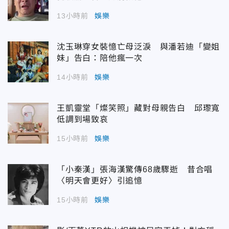
13小時前
娛樂
沈玉琳穿女裝憶亡母泛淚 與潘若迪「變姐
妹」告白：陪他瘋一次
14小時前
娛樂
王凱靈堂「燦笑照」藏對母親告白 邱瓈寬
低調到場致哀
15小時前
娛樂
「小秦漢」張海漢驚傳68歲驟逝 昔合唱
〈明天會更好〉引追憶
15小時前
娛樂