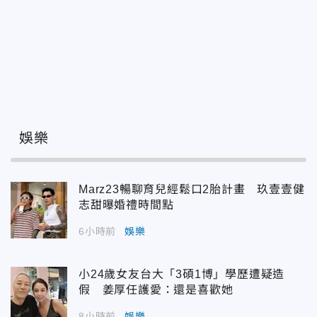
娛樂
Marz23暢聊育兒經鬆口2胎計畫 玖壹壹健
志甜曝婚禮時間點
6小時前
娛樂
小24歲女友台大「3碩1博」學歷遭疑造
假 姜厚任護愛：還是喜歡她
8小時前
娛樂