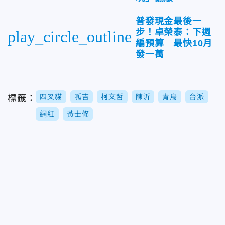
普發現金最後一
步！卓榮泰：下週
play_circle_outline
編預算 最快10月
發一萬
四叉貓
呱吉
柯文哲
陳沂
青鳥
台派
標籤：
網紅
黃士修