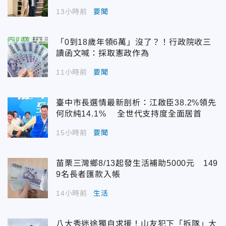
13小時前
要聞
「0到18歲年領6萬」沒了？！行政院收三
讀函文喊：採取憲政作為
11小時前
要聞
臺中市長選情最新剖析：江啟臣38.2%領先
何欣純14.1% 全世代支持度全面居首
15小時前
要聞
苗栗三灣鄉8/13起發生活補助5000元 149
9名長者匯款入帳
14小時前
生活
八大秀迷途獨自求援！山友犯下「拆隊」大