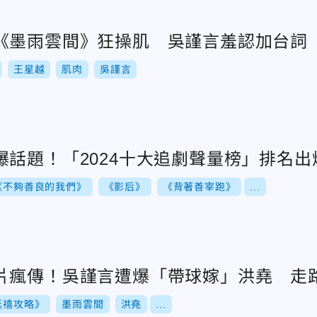
《墨雨雲間》狂操肌 吳謹言羞認加台詞
王星越
肌肉
吳謹言
爆話題！「2024十大追劇聲量榜」排名出
《不夠善良的我們》
《影后》
《背著善宰跑》
...
片瘋傳！吳謹言遭爆「帶球嫁」洪堯 走
延禧攻略》
墨雨雲間
洪堯
...