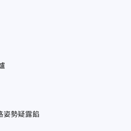
爐
路姿勢疑露餡