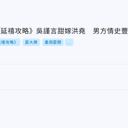
《延禧攻略》吳謹言甜嫁洪堯 男方情史
延禧攻略》
耍大牌
墨雨雲間
...