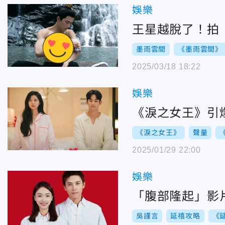
娛樂
王星越脫了！拍
墨雨雲間
《墨雨雲間》
2025/03/18 18:22
娛樂
《淚之女王》引
《淚之女王》
聲量
2025/01/29 22:00
娛樂
「腹部隆起」影
吳謹言
延禧攻略
《