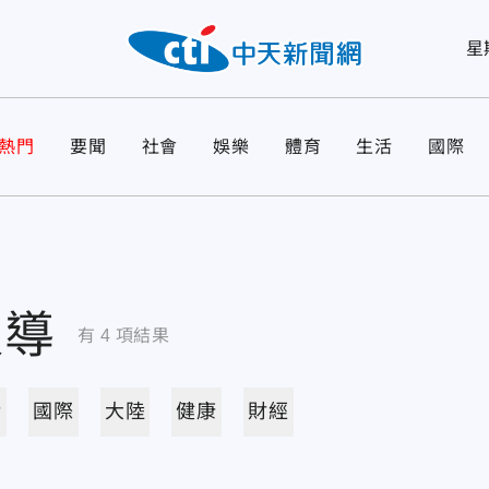
星
熱門
要聞
社會
娛樂
體育
生活
國際
報導
有
4
項結果
活
國際
大陸
健康
財經