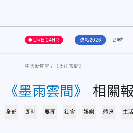
LIVE 24HR
決戰2026
即時
中天新聞網
《墨雨雲間》
《墨雨雲間》
相關
全部
即時
要聞
社會
娛樂
體育
生