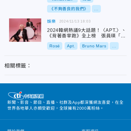
《不夠善良的我們》
...
娛樂
2024/11/13 18:03
2024韓網熱議9大話題！〈APT.〉、
《背著善宰跑》全上榜 張員瑛「Lu
cky Vicky」心態引潮流
Rosé
Apt.
Bruno Mars
...
相關標籤：
新聞、影音、節目、直播、社群及App都深獲網友喜愛，在全
世界各地華人亦頗受歡迎，全球擁有2000萬粉絲。