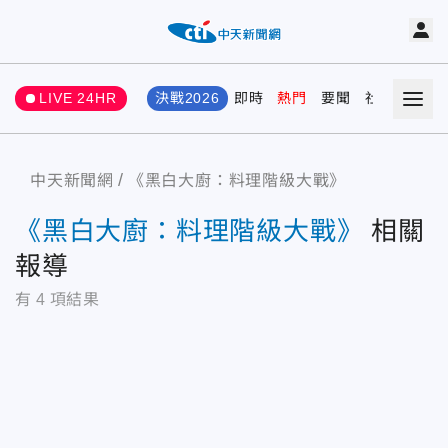
LIVE 24HR
決戰2026
即時
熱門
要聞
社會
娛樂
中天新聞網
《黑白大廚：料理階級大戰》
《黑白大廚：料理階級大戰》
相關
報導
有
4
項結果