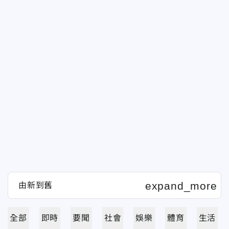
全部
即時
要聞
社會
娛樂
體育
生活