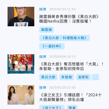
娛樂
2025/07/24 11:43
謝霆鋒美食秀爆抄襲《黑白大廚》
韓國Netflix回應：沒賣版權！
謝霆鋒
《黑白大廚：料理階級大戰》
《一飯封神》
娛樂
2025/05/06 10:13
《黑白大廚》奪百想藝術「大賞」！
朱智勛、金泰梨封視帝后
黑白大廚
朱智勛
金泰梨
...
娛樂
2025/01/29 22:00
《淚之女王》引爆話題！「2024十
大追劇聲量榜」排名出爐
《淚之女王》
聲量