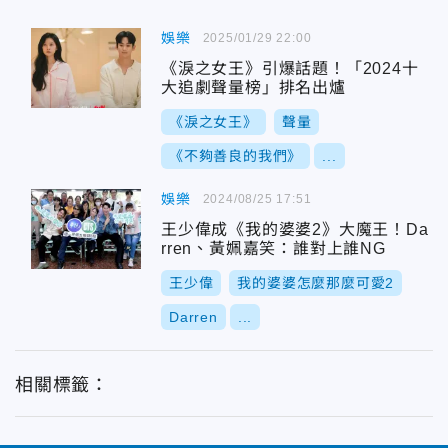
娛樂
2025/01/29 22:00
《淚之女王》引爆話題！「2024十
大追劇聲量榜」排名出爐
《淚之女王》
聲量
《不夠善良的我們》
...
娛樂
2024/08/25 17:51
王少偉成《我的婆婆2》大魔王！Da
rren、黃姵嘉笑：誰對上誰NG
王少偉
我的婆婆怎麼那麼可愛2
Darren
...
相關標籤：