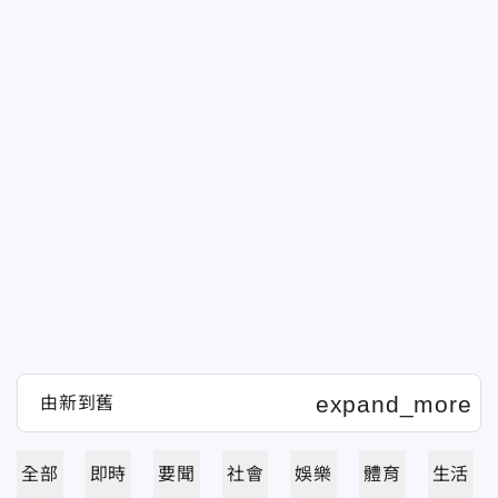
全部
即時
要聞
社會
娛樂
體育
生活