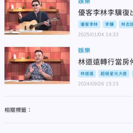
娛樂
優客李林李驥復
優客李林
李驥
林志
2025/01/04 14:33
娛樂
林道遠轉行當房
林道遠
超級星光大道
2024/09/26 15:23
相關標籤：