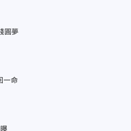
錢圓夢
回一命
況曝