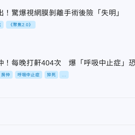
出！驚爆視網膜剝離手術後險「失明」
炫
《聚焦2.0》
仲！每晚打鼾404次 爆「呼吸中止症」
房仲
呼吸中止症
猝死
...