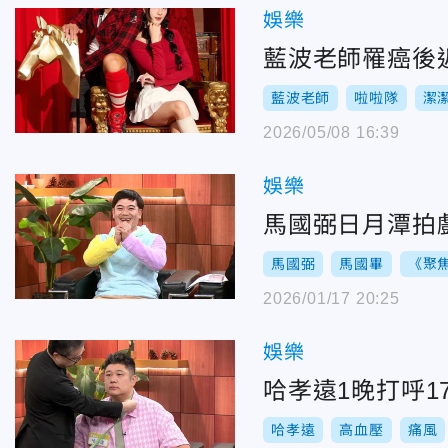
娛樂
藍波老師罹癌後
藍波老師
啦啦隊
潔
2026/05/08 16:39
娛樂
馬國弼日月潭拍
馬國弼
馬國畢
《聚焦
2026/01/17 20:25
娛樂
哈孝遠1晚打呼1
哈孝遠
高血壓
痛風