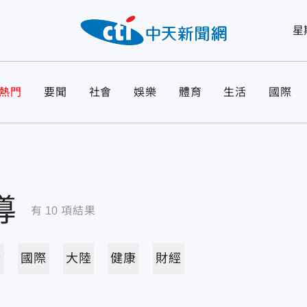
星
熱門
要聞
社會
娛樂
體育
生活
國際
導
有
10
項結果
活
國際
大陸
健康
財經