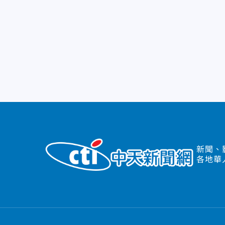
新聞、
各地華