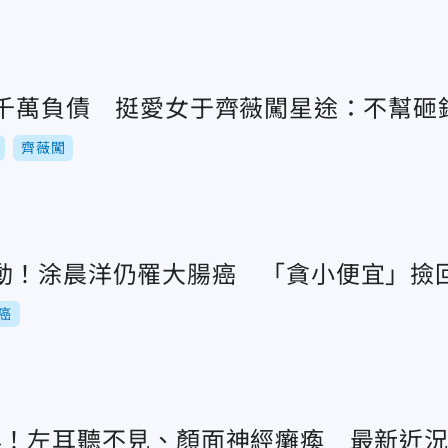
清千萬負債 挺愛女于齊薇闖星途：不幫砸
齊薇闖
動！涂晨洋仍罹大腸癌 「貪小便宜」撿
癌
年！左耳聽不見、顏面神經癱瘓 最新近