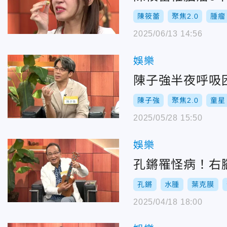
陳筱蕾
聚焦2.0
腫瘤
2025/06/13 14:56
娛樂
陳子強半夜呼吸
陳子強
聚焦2.0
童星
2025/05/28 15:50
娛樂
孔鏘罹怪病！右
孔鏘
水腫
葉克膜
2025/04/18 18:00