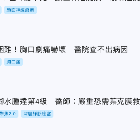
顏面神經癱瘓
困難！胸口劇痛嚇壞 醫院查不出病因
胸口痛
腳水腫達第4級 醫師：嚴重恐需葉克膜
聚焦2.0
深層靜脈栓塞