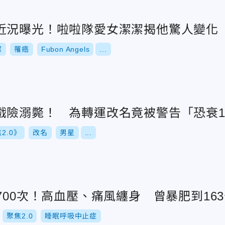
近況曝光！啦啦隊愛女潔潔揭他驚人變化
潔
罹癌
Fubon Angels
...
戲險溺斃！ 為轉運改名竟被警告「恐衰1
2.0》
改名
男星
...
700次！高血壓、痛風纏身 曾暴肥到16
聚焦2.0
睡眠呼吸中止症