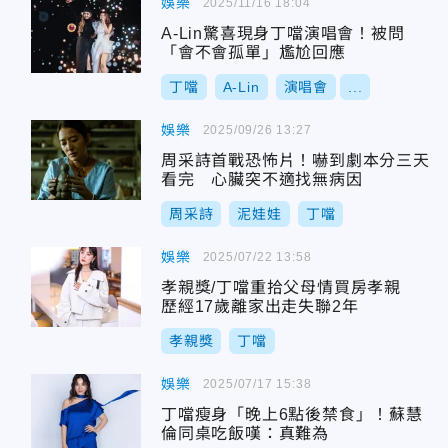
娛樂
2025/11/16 18:04
A-Lin驚喜現身丁噹演唱會！被問
「會不會孤單」尷尬回應
丁噹
A-Lin
演唱會
...
娛樂
2025/09/26 13:27
周采詩首戰恐怖片！嚇到劇本分三天
看完 心臟突不適找無病因
周采詩
泥娃娃
丁噹
娛樂
2025/07/22 13:58
孝親獎/丁噹重拾父母情買房孝親
歷經17歲離家出走失聯2年
孝親獎
丁噹
娛樂
2025/07/17 15:38
丁噹瘦身「晚上6點後禁食」！蘇慧
倫同桌吃飯嘆：真難為