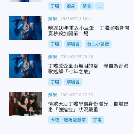
丁噹
瘦身
禁食
...
娛樂
2025/05/13 18:41
暌違10年重返小巨蛋 丁噹演唱會開
賣秒殺加開第二場
丁噹
演唱會
台北小巨蛋
娛樂
2024/09/25 20:48
丁噹感受風雨無阻的愛 親自為香港
歌迷解「七年之癢」
丁噹
演唱會
娛樂
2024/09/10 22:52
情歌天后丁噹學霸身份曝光！自爆曾
患「強迫症」狀況嚴重
今夜一起為愛鼓掌
丁噹