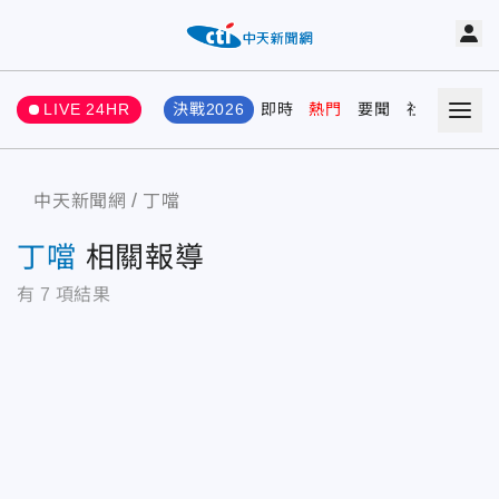
LIVE 24HR
決戰2026
即時
熱門
要聞
社會
娛樂
中天新聞網
丁噹
丁噹
相關報導
有
7
項結果