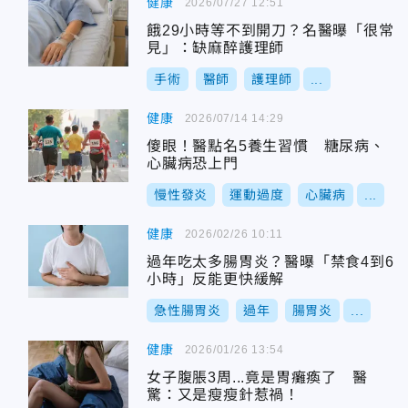
健康
2026/07/27 12:51
餓29小時等不到開刀？名醫曝「很常
見」：缺麻醉護理師
手術
醫師
護理師
...
健康
2026/07/14 14:29
傻眼！醫點名5養生習慣 糖尿病、
心臟病恐上門
慢性發炎
運動過度
心臟病
...
健康
2026/02/26 10:11
過年吃太多腸胃炎？醫曝「禁食4到6
小時」反能更快緩解
急性腸胃炎
過年
腸胃炎
...
健康
2026/01/26 13:54
女子腹脹3周...竟是胃癱瘓了 醫
驚：又是瘦瘦針惹禍！