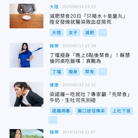
大陸
2025/09/14 15:22
減肥禁食20日「只喝水＋能量丸」
陸女發燒就醫染敗血症險死
大陸
女子
減肥
...
娛樂
2025/07/17 15:38
丁噹瘦身「晚上6點後禁食」！蘇慧
倫同桌吃飯嘆：真難為
丁噹
瘦身
禁食
...
健康
2025/02/22 10:31
染諾羅一吃就吐？專家籲「先禁食」
牛奶、生吐司先別碰
諾羅病毒
糞口途徑傳染
上吐下瀉
...
娛樂
2024/12/16 11:07