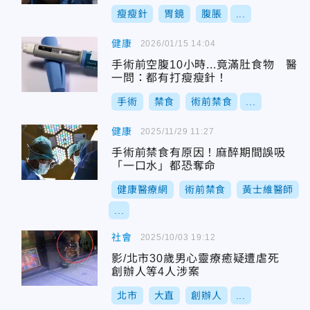
瘦瘦針
胃鏡
腹脹
...
健康
2026/01/15 14:04
手術前空腹10小時...竟滿肚食物 醫
一問：都有打瘦瘦針！
手術
禁食
術前禁食
...
健康
2025/11/29 11:27
手術前禁食有原因！麻醉期間誤吸
「一口水」都恐奪命
健康醫療網
術前禁食
黃士維醫師
...
社會
2025/10/03 19:12
影/北市30歲男心靈療癒疑遭虐死
創辦人等4人涉案
北市
大直
創辦人
...