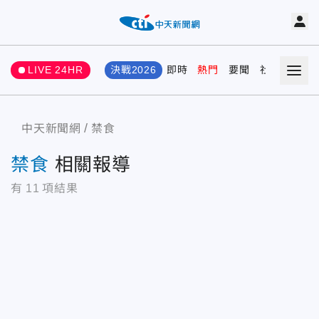
LIVE 24HR
決戰2026
即時
熱門
要聞
社會
娛樂
中天新聞網
禁食
禁食
相關報導
有
11
項結果