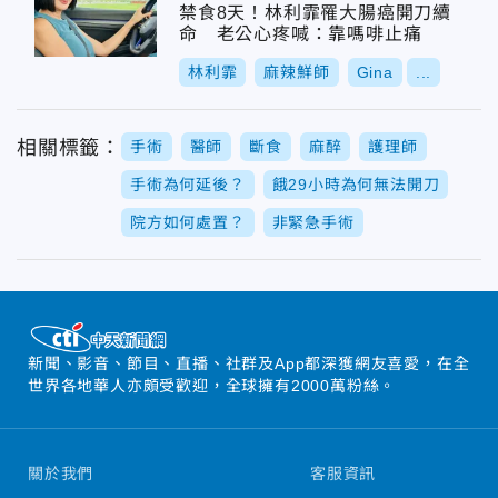
禁食8天！林利霏罹大腸癌開刀續
命 老公心疼喊：靠嗎啡止痛
林利霏
麻辣鮮師
Gina
...
相關標籤：
手術
醫師
斷食
麻醉
護理師
手術為何延後？
餓29小時為何無法開刀
院方如何處置？
非緊急手術
新聞、影音、節目、直播、社群及App都深獲網友喜愛，在全
世界各地華人亦頗受歡迎，全球擁有2000萬粉絲。
關於我們
客服資訊