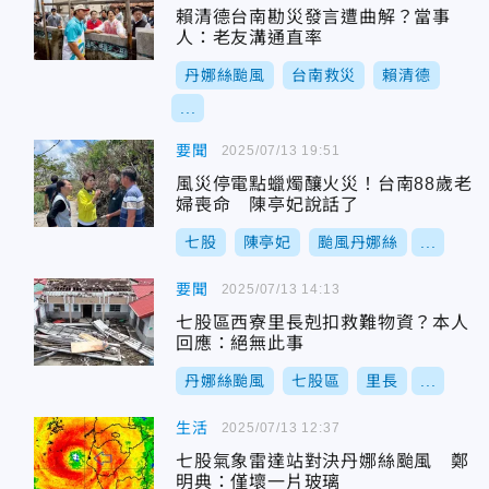
賴清德台南勘災發言遭曲解？當事
人：老友溝通直率
丹娜絲颱風
台南救災
賴清德
...
要聞
2025/07/13 19:51
風災停電點蠟燭釀火災！台南88歲老
婦喪命 陳亭妃說話了
七股
陳亭妃
颱風丹娜絲
...
要聞
2025/07/13 14:13
七股區西寮里長剋扣救難物資？本人
回應：絕無此事
丹娜絲颱風
七股區
里長
...
生活
2025/07/13 12:37
七股氣象雷達站對決丹娜絲颱風 鄭
明典：僅壞一片玻璃