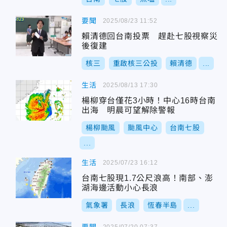
要聞
2025/08/23 11:52
賴清德回台南投票 趕赴七股視察災
後復建
核三
重啟核三公投
賴清德
...
生活
2025/08/13 17:30
楊柳穿台僅花3小時！中心16時台南
出海 明晨可望解除警報
楊柳颱風
颱風中心
台南七股
...
生活
2025/07/23 16:12
台南七股現1.7公尺浪高！南部、澎
湖海邊活動小心長浪
氣象署
長浪
恆春半島
...
2025/07/20 07:37