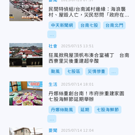
要聞
民間特偵組/台南滅村邊緣：海浪襲
村、屋毀人亡，災民怒問「政府在
哪？」
中天新聞網
台南七股
台南北門
...
社會
2025/07/15 13:51
狂風掀飛屋頂帆布湊合當補丁 台南
西寮里災後重建超辛酸
颱風
七股區
災情慘重
...
生活
2025/07/14 18:01
丹娜絲重創台南！市府拚重建家園
七股海鮮節延期舉辦
丹娜絲颱風
延期
七股海鮮節
...
要聞
2025/07/14 12:04