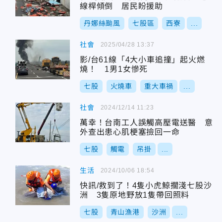
線桿傾倒 居民盼援助
丹娜絲颱風
七股區
西寮
...
社會
2025/04/28 13:37
影/台61線「4大小車追撞」起火燃
燒！ 1男1女慘死
七股
火燒車
重大車禍
...
社會
2024/12/14 11:23
萬幸！台南工人誤觸高壓電送醫 意
外查出患心肌梗塞撿回一命
七股
觸電
吊掛
...
生活
2024/10/06 18:54
快訊/救到了！4隻小虎鯨擱淺七股沙
洲 3隻原地野放1隻帶回照料
七股
青山漁港
沙洲
...