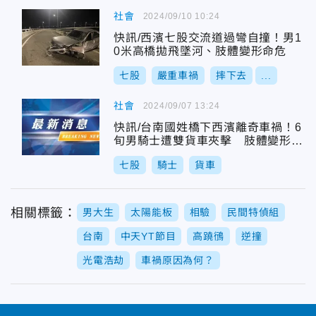
社會
2024/09/10 10:24
快訊/西濱七股交流道過彎自撞！男1
0米高橋拋飛墜河、肢體變形命危
七股
嚴重車禍
摔下去
...
社會
2024/09/07 13:24
快訊/台南國姓橋下西濱離奇車禍！6
旬男騎士遭雙貨車夾擊 肢體變形命
危送醫
七股
騎士
貨車
相關標籤：
男大生
太陽能板
相驗
民間特偵組
台南
中天YT節目
高蹺鴴
逆撞
光電浩劫
車禍原因為何？