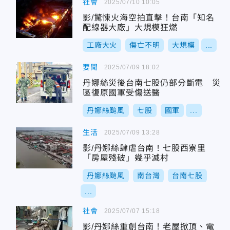
社會
2025/07/10 10:05
影/驚悚火海空拍直擊！台南「知名
配線器大廠」大規模狂燃
工廠大火
傷亡不明
大規模
...
要聞
2025/07/09 18:02
丹娜絲災後台南七股仍部分斷電 災
區復原國軍受傷送醫
丹娜絲颱風
七股
國軍
...
生活
2025/07/09 13:28
影/丹娜絲肆虐台南！七股西寮里
「房屋殘破」幾乎滅村
丹娜絲颱風
南台灣
台南七股
...
社會
2025/07/07 15:18
影/丹娜絲重創台南！老屋掀頂、電