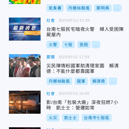
氣象署
丹娜絲颱風
鄭明典
...
社會
2025/07/12 22:30
台南七股民宅暗夜火警 婦人受困陳
屍屋內
火警
七股
受困
...
要聞
2025/07/11 17:54
災民陳情盼國軍助清理家園 賴清
德：不能什麼都靠國軍
丹娜絲颱風
國軍
賴清德
...
社會
2025/07/11 10:05
影/台南「包裝大廠」深夜狂燃7小
時 凱士士：營運如常
火災
凱士士
台南市七股區