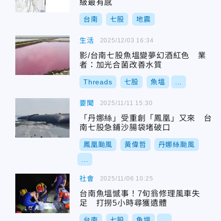
級最有感
台南
七股
地震
生活
2025/12/03 16:34
影/台南七股魚塭變夢幻酒紅色 業
者：加光合菌改善水質
Threads
七股
魚塭
...
要聞
2025/11/11 15:30
「丹娜絲」受重創「鳳凰」又來 台
南七股急鋪沙腸袋堵破口
鳳凰颱風
黃偉哲
丹娜絲颱風
...
社會
2025/11/06 10:25
台南魚塭憾事！7旬翁修理風車失
足 打撈5小時尋獲遺體
台南
七股
魚塭
...