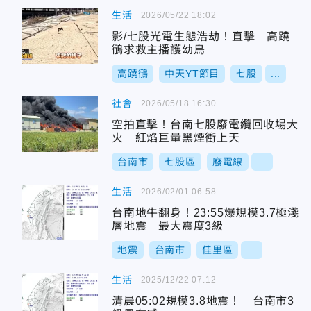
生活
2026/05/22 18:02
影/七股光電生態浩劫！直擊 高蹺
鴴求救主播護幼鳥
高蹺鴴
中天YT節目
七股
...
社會
2026/05/18 16:30
空拍直擊！台南七股廢電纜回收場大
火 紅焰巨量黑煙衝上天
台南市
七股區
廢電線
...
生活
2026/02/01 06:58
台南地牛翻身！23:55爆規模3.7極淺
層地震 最大震度3級
地震
台南市
佳里區
...
生活
2025/12/22 07:12
清晨05:02規模3.8地震！ 台南市3