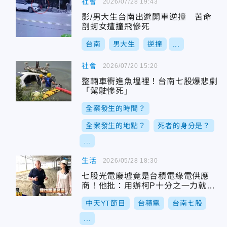
社會
2026/07/28 19:43
影/男大生台南出遊開車逆撞 苦命
剖蚵女遭撞飛慘死
台南
男大生
逆撞
...
社會
2026/07/20 15:20
整輛車衝進魚塭裡！台南七股爆悲劇
「駕駛慘死」
全案發生的時間？
全案發生的地點？
死者的身分是？
...
生活
2026/05/28 18:30
七股光電廢墟竟是台積電綠電供應
商！他批：用辦柯P十分之一力就能
辦好
中天YT節目
台積電
台南七股
...