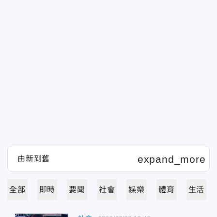
全部
即時
要聞
社會
娛樂
體育
生活