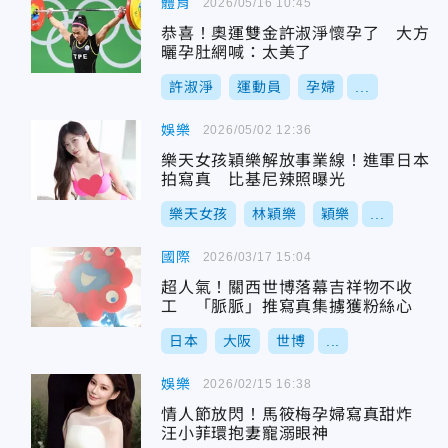
體育
2026/05/16 10:45
恭喜！奧運雙金許淑淨懷孕了 大方
曬孕肚網喊：太美了
許淑淨
運動員
孕婦
...
娛樂
2026/05/02 12:36
樂天女孩穎樂解放事業線！進軍日本
拍寫真 比基尼辣照曝光
樂天女孩
林穎樂
穎樂
...
國際
2026/03/17 15:04
超人氣！關西世博落幕吉祥物不收
工 「脈脈」推寫真集擄獲粉絲心
日本
大阪
世博
...
娛樂
2026/02/15 16:38
情人節放閃！馬筱梅孕婦寫真甜炸
汪小菲環抱妻寵溺眼神