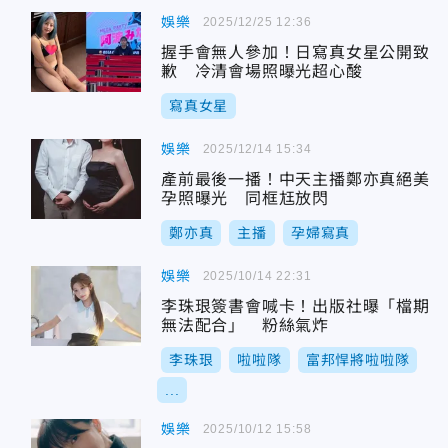
娛樂
2025/12/25 12:36
握手會無人參加！日寫真女星公開致
歉 冷清會場照曝光超心酸
寫真女星
娛樂
2025/12/14 15:34
產前最後一播！中天主播鄭亦真絕美
孕照曝光 同框尪放閃
鄭亦真
主播
孕婦寫真
娛樂
2025/10/14 22:31
李珠珢簽書會喊卡！出版社曝「檔期
無法配合」 粉絲氣炸
李珠珢
啦啦隊
富邦悍將啦啦隊
...
娛樂
2025/10/12 15:58