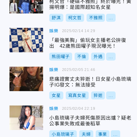
柯文哲「硬碟不雅照」終於曝光！黃
揚明爆：是國際超知名女星
舒淇
柯文哲
不雅照
...
娛樂
2025/02/14 14:29
「最強美胸」偷玩女主播老公拚復
出 42歲熊田曜子現況曝光！
熊田曜子
不倫
外遇
...
娛樂
2025/02/05 21:46
悲痛證實丈夫猝逝！日女星小島琉璃
子IG發文：無法接受
女星
寫真女星
猝逝
...
娛樂
2025/02/04 22:19
小島琉璃子夫婦死傷原因出爐？疑老
公事業失敗成最後稻草
小島琉璃子
夫婦
事業
...