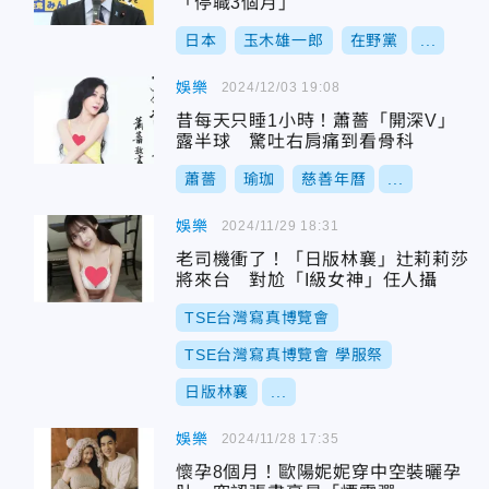
「停職3個月」
日本
玉木雄一郎
在野黨
...
娛樂
2024/12/03 19:08
昔每天只睡1小時！蕭薔「開深V」
露半球 驚吐右肩痛到看骨科
蕭薔
瑜珈
慈善年曆
...
娛樂
2024/11/29 18:31
老司機衝了！「日版林襄」辻莉莉莎
將來台 對尬「I級女神」任人攝
TSE台灣寫真博覽會
TSE台灣寫真博覽會 學服祭
日版林襄
...
娛樂
2024/11/28 17:35
懷孕8個月！歐陽妮妮穿中空裝曬孕