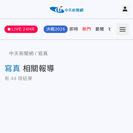
LIVE 24HR
決戰2026
即時
熱門
要聞
社會
娛樂
中天新聞網
寫真
寫真
相關報導
有
44
項結果