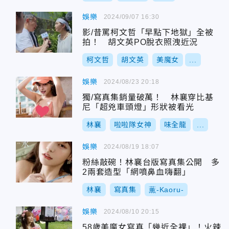
娛樂
2024/09/07 16:30
影/昔罵柯文哲「早點下地獄」全被
拍！ 胡文英PO脫衣照洩近況
柯文哲
胡文英
美魔女
...
娛樂
2024/08/23 20:18
獨/寫真集銷量破萬！ 林襄穿比基
尼「超兇車頭燈」形狀被看光
林襄
啦啦隊女神
味全龍
...
娛樂
2024/08/19 18:07
粉絲敲碗！林襄台版寫真集公開 多
2兩套造型「網噴鼻血嗨翻」
林襄
寫真集
薫-Kaoru-
娛樂
2024/08/10 20:15
58歲美魔女寫真「幾近全裸」！火辣