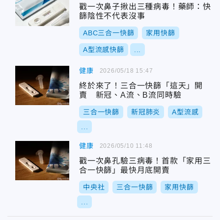
戳一次鼻子揪出三種病毒！藥師：快
篩陰性不代表沒事
ABC三合一快篩
家用快篩
A型流感快篩
...
健康
2026/05/18 15:47
終於來了！三合一快篩「這天」開
賣 新冠、A流、B流同時驗
三合一快篩
新冠肺炎
A型流感
...
健康
2026/05/10 11:48
戳一次鼻孔驗三病毒！首款「家用三
合一快篩」最快月底開賣
中央社
三合一快篩
家用快篩
...