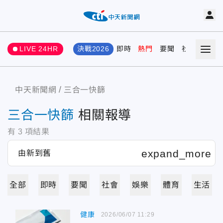
LIVE 24HR
決戰2026
即時
熱門
要聞
社會
娛樂
中天新聞網
三合一快篩
三合一快篩
相關報導
有
3
項結果
全部
即時
要聞
社會
娛樂
體育
生活
健康
2026/06/07 11:29