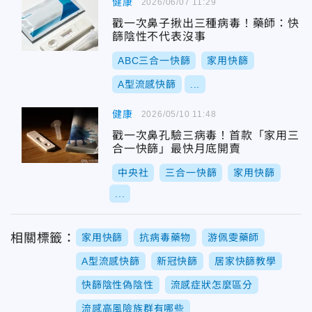
健康
2026/06/07 11:29
戳一次鼻子揪出三種病毒！藥師：快
篩陰性不代表沒事
ABC三合一快篩
家用快篩
A型流感快篩
...
健康
2026/05/10 11:48
戳一次鼻孔驗三病毒！首款「家用三
合一快篩」最快月底開賣
中央社
三合一快篩
家用快篩
...
相關標籤：
家用快篩
抗病毒藥物
游佩雯藥師
A型流感快篩
新冠快篩
居家快篩教學
快篩陰性偽陰性
流感症狀怎麼區分
流感高風險族群有哪些