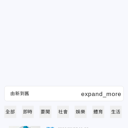
全部
即時
要聞
社會
娛樂
體育
生活