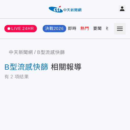
LIVE 24HR
決戰2026
即時
熱門
要聞
社會
娛樂
中天新聞網
B型流感快篩
B型流感快篩
相關報導
有
2
項結果