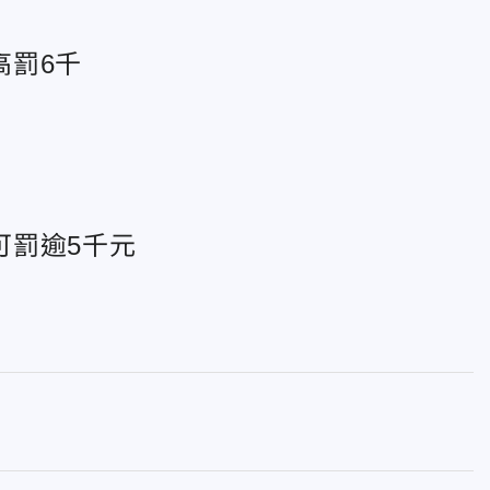
高罰6千
可罰逾5千元