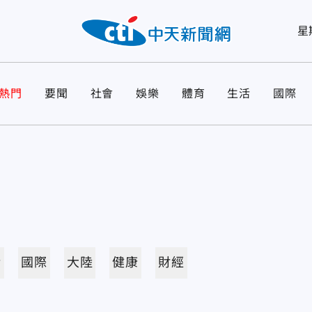
星
熱門
要聞
社會
娛樂
體育
生活
國際
活
國際
大陸
健康
財經