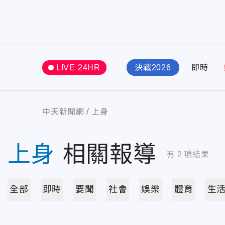
LIVE 24HR
決戰2026
即時
中天新聞網
上身
上身
相關報導
有
2
項結果
全部
即時
要聞
社會
娛樂
體育
生