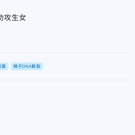
助攻生女
俊嘉
精子DNA斷裂