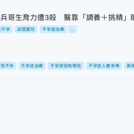
！阿兵哥生育力遭3殺 醫靠「調養＋挑精」
性不孕
試管嬰兒
不孕症治療
...
男性不孕
不孕症治療
不孕原因有哪些
不孕症人數多嗎
黃