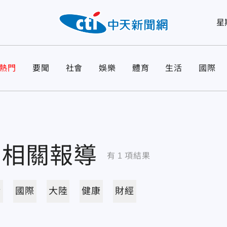
星
熱門
要聞
社會
娛樂
體育
生活
國際
相關報導
有
1
項結果
活
國際
大陸
健康
財經