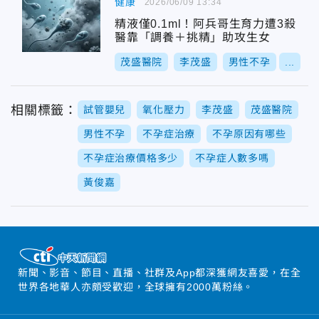
健康
2026/06/09 13:34
精液僅0.1ml！阿兵哥生育力遭3殺
醫靠「調養＋挑精」助攻生女
茂盛醫院
李茂盛
男性不孕
...
相關標籤：
試管嬰兒
氧化壓力
李茂盛
茂盛醫院
男性不孕
不孕症治療
不孕原因有哪些
不孕症治療價格多少
不孕症人數多嗎
黃俊嘉
新聞、影音、節目、直播、社群及App都深獲網友喜愛，在全
世界各地華人亦頗受歡迎，全球擁有2000萬粉絲。