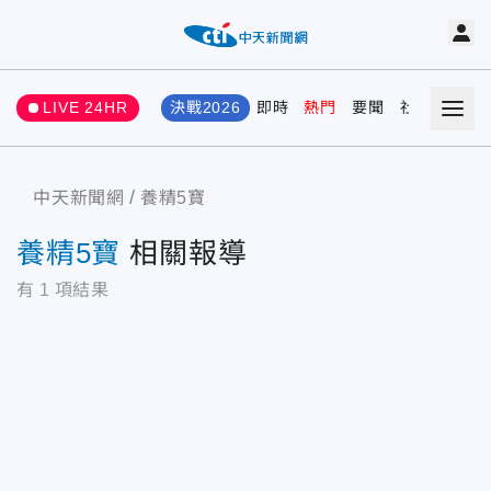
LIVE 24HR
決戰2026
即時
熱門
要聞
社會
娛樂
中天新聞網
養精5寶
養精5寶
相關報導
有
1
項結果